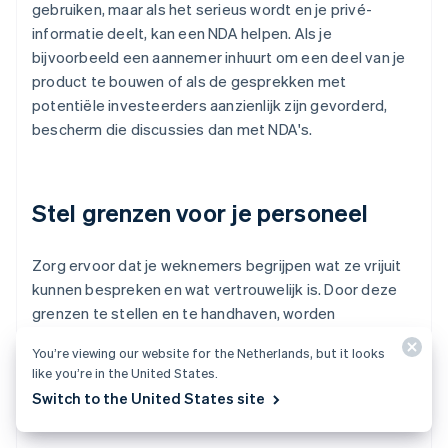
gebruiken, maar als het serieus wordt en je privé-
informatie deelt, kan een NDA helpen. Als je
bijvoorbeeld een aannemer inhuurt om een deel van je
product te bouwen of als de gesprekken met
potentiële investeerders aanzienlijk zijn gevorderd,
bescherm die discussies dan met NDA's.
Stel grenzen voor je personeel
Zorg ervoor dat je weknemers begrijpen wat ze vrijuit
kunnen bespreken en wat vertrouwelijk is. Door deze
grenzen te stellen en te handhaven, worden
onbedoelde informatielekken voorkomen. Overweeg
You’re viewing our website for the Netherlands, but it looks
om een vertrouwelijkheidsbeleid op te nemen in je
like you’re in the United States.
personeelshandboek waarin staat wat mag worden
Switch to the United States site
gedeeld en wat alleen intern mag worden besproken.