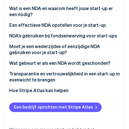
Oprichting van een start-up
Wat is een NDA en waarom heeft jouw start-up er
Climate
een nodig?
Ecosysteem
CO₂-verwijdering
Een effectieve NDA opstellen voor je start-up
Partners
Identity
Stripe App Marketplace
Online identiteitsverificatie
NDA’s gebruiken bij fondsenwerving voor start-ups
Moet je een wederzijdse of eenzijdige NDA
gebruiken voor je start-up?
Eenzijdige NDA’s
Wat gebeurt er als een NDA wordt geschonden?
Stripe Sessions 2026
Ontdek hoe Stripe de economische infrastructuu
Wederzijdse NDA’s
Een sommatiebrief
Transparantie en vertrouwelijkheid in een start-up in
Nu bekijken
evenwicht te brengen
Een gerechterlijk bevel
Weet wat vertrouwelijk moet blijven
Hoe Stripe Atlas kan helpen
Geldelijke schadevergoeding
Creëer een cultuur van vertrouwen
Aanmelden bij Atlas
Specifieke prestaties
Een bedrijf oprichten met Stripe Atlas
Gebruik NDA’s wanneer het zinvol is
Betalingen accepteren en bankieren voordat je EIN-
Juridische kosten
nummer arriveert
Stel grenzen voor je personeel
Reputatieschade van de andere partij
Aankoop van aandelen door de oprichter zonder