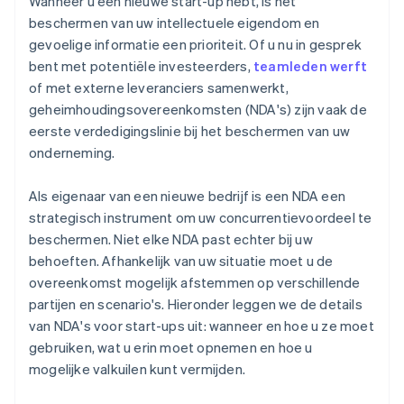
Wanneer u een nieuwe start-up hebt, is het
Gebruik communicatietools doordacht
contant geld
beschermen van uw intellectuele eigendom en
Strafrechtelijke vervolging
gevoelige informatie een prioriteit. Of u nu in gesprek
Deel financiële informatie zorgvuldig
Automatische indiening van
bent met potentiële investeerders,
teamleden werft
belastingkeuzeformulier 83(b)
Transparantie en vertrouwelijkheid in evenwicht
of met externe leveranciers samenwerkt,
brengen met investeerders
Juridische bedrijfsdocumenten van wereldklasse
geheimhoudingsovereenkomsten (NDA's) zijn vaak de
Geef het goede voorbeeld
eerste verdedigingslinie bij het beschermen van uw
Een gratis jaar Stripe Payments, plus $ 50.000 aan
onderneming.
partnervoordelen en kortingen
Kies voor een ’need-to-know’-aanpak
Als eigenaar van een nieuwe bedrijf is een NDA een
strategisch instrument om uw concurrentievoordeel te
beschermen. Niet elke NDA past echter bij uw
behoeften. Afhankelijk van uw situatie moet u de
overeenkomst mogelijk afstemmen op verschillende
partijen en scenario's. Hieronder leggen we de details
van NDA's voor start-ups uit: wanneer en hoe u ze moet
gebruiken, wat u erin moet opnemen en hoe u
mogelijke valkuilen kunt vermijden.