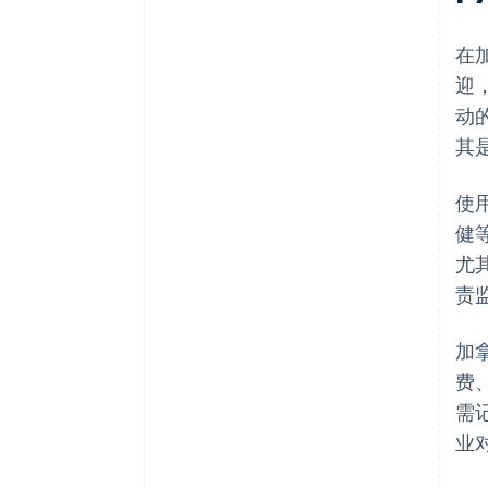
在
迎
动
其
使
健
尤其
责
加
费
需
业