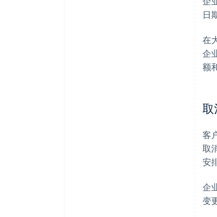
企
日
在
企
额
取
客
取
安
企
变