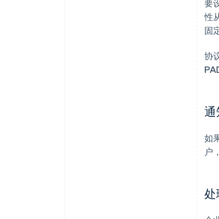
要
性
固
协
P
通
如
户
处