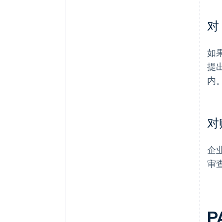
对
如
提
内
对
企
审
P