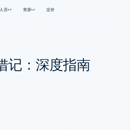
人员
资源
定价
景
指南
按行业
公司
资金管理
平台和交易市
商务
持
接受线上付款
AI 企业
产品路线图
Global Payouts
Connect
币
持方案
实施预建结账流程
创作者经济
Sessions 年度大会
向第三方打款
平台支付
务
务
构建平台或交易市场
游戏
招聘
Crypto
借记：深度指南
金融
管理订阅
酒店、旅游与休闲
新闻编辑室
钱包、稳定币发行和发卡基础设
动化
提供按用量计费
保险
Stripe Press
施
企业
发行稳定币支持的支付卡
媒体与娱乐
支付
使用代理预配和管理服务
非营利组织
场
专业服务
理
公共部门
零售
化
on