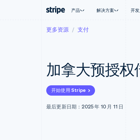
产品
解决方案
开发
更多资源
支付
按企业阶段
文档
学习
按应用场
支持
支付
营收
大型企业
Stripe 文档
博客
智能体
获取支
Payments
Billing
初创企业
API 参考文档
客户案例
加密货
管理支
在线支付
经常性收入
库与 SDK
指南
电子商
专业服
Payment links
Metronome
Stripe Apps
加拿大预授权
嵌入式
无代码支付
按用量计费
财务自
Checkout
Subscriptions
全球化
预构建支付界面
订阅管理
应用内
Elements
Invoicing
交易市
灵活的 UI 组件
一次性或定期账单
开始使用 Stripe
资金管
支付方式
Tax
平台
Access to 125+
销售税和增值税自动
SaaS
Terminal
Revenue Recogniti
最后更新日期：2025 年 10 月 11 日
线下支付
会计自动化
Authorization Boost
Stripe Sigma
支付成功率优化
自定义报告
Link
Data Pipeline
加速结账
数据同步