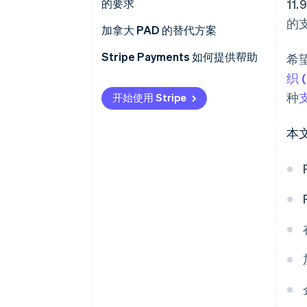
的要求
1
对 PAD 提出异议
的
PAD 协议
加拿大 PAD 的替代方案
对账和会计
书面确认
Stripe Payments 如何提供帮助
希
织 
付款通知
种
开始使用 Stripe
付款审批
本
遵守《H1 规则》