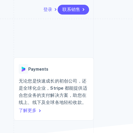
登录
联系销售
资源
生态系统
联系
场
更多
应用程序集成
合作伙伴
联系销售
Product roadmap
代码示例
Stripe App Marketplace
成为合作伙伴
了解未来规划
开发者博客
API 状态
Radar
欺诈防范
Payments
Atlas
初创企业注册
无论您是快速成长的初创公司，还
是全球化企业，Stripe 都能提供适
Climate
碳移除
合您业务的支付解决方案，助您在
线上、线下及全球各地轻松收款。
了解更多