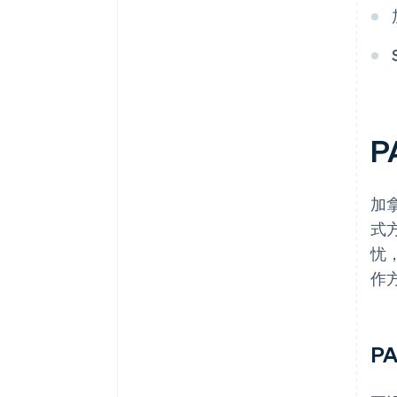
P
加
式
忧
作
P