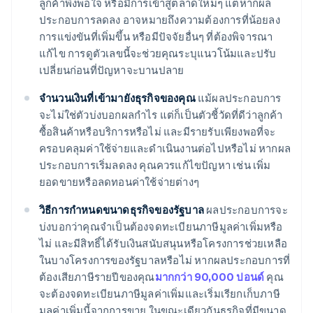
ลูกค้าพึงพอใจ หรือมีการเข้าสู่ตลาดใหม่ๆ แต่หากผล
ประกอบการลดลง อาจหมายถึงความต้องการที่น้อยลง
การแข่งขันที่เพิ่มขึ้น หรือมีปัจจัยอื่นๆ ที่ต้องพิจารณา
แก้ไข การดูตัวเลขนี้จะช่วยคุณระบุแนวโน้มและปรับ
เปลี่ยนก่อนที่ปัญหาจะบานปลาย
จำนวนเงินที่เข้ามายังธุรกิจของคุณ
แม้ผลประกอบการ
จะไม่ใช่ตัวบ่งบอกผลกำไร แต่ก็เป็นตัวชี้วัดที่ดีว่าลูกค้า
ซื้อสินค้าหรือบริการหรือไม่ และมีรายรับเพียงพอที่จะ
ครอบคลุมค่าใช้จ่ายและดําเนินงานต่อไปหรือไม่ หากผล
ประกอบการเริ่มลดลง คุณควรแก้ไขปัญหา เช่น เพิ่ม
ยอดขายหรือลดทอนค่าใช้จ่ายต่างๆ
วิธีการกำหนดขนาดธุรกิจของรัฐบาล
ผลประกอบการจะ
บ่งบอกว่าคุณจําเป็นต้องจดทะเบียนภาษีมูลค่าเพิ่มหรือ
ไม่ และมีสิทธิ์ได้รับเงินสนับสนุนหรือโครงการช่วยเหลือ
ในบางโครงการของรัฐบาลหรือไม่ หากผลประกอบการที่
ต้องเสียภาษีรายปีของคุณ
มากกว่า 90,000 ปอนด์
คุณ
จะต้องจดทะเบียนภาษีมูลค่าเพิ่มและเริ่มเรียกเก็บภาษี
มูลค่าเพิ่มนี้จากการขาย ในขณะเดียวกันธุรกิจที่มีขนาด