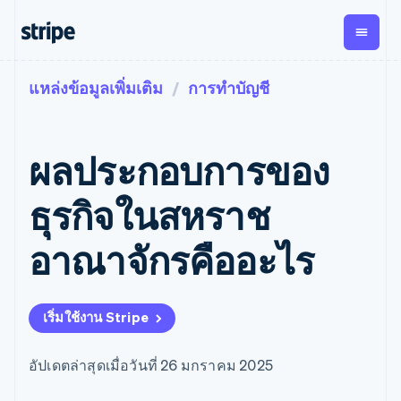
แหล่งข้อมูลเพิ่มเติม
การทำบัญชี
ตามขั้น
เอกสารประกอบ
เรียนรู้
การชำระเงิน
รายรับ
การ
แพลตฟอ
จัดการ
และ
องค์กร
Stripe Docs
บล็อก
เงิน
มาร์เก็ต
Payments
Billing
ธุรกิจสตาร์ทอัพ
ข้อมูลอ้างอิงเกี่ยวกับ API
เรื่องราวจากลูกค้า
ผลประกอบการของ
การชำระเงิน
รายรับตาม
เพลส
ไลบรารีและ SDK
คู่มือ
ออนไลน์
แบบแผนล่วง
Stripe Apps
Global
Payment links
หน้า
Metronome
Payouts
Conne
ธุรกิจในสหราช
การชำร
ตามกรณีใช้งาน
การชำระเงิน
การเรียกเก็บ
เบิกจ่าย
เงินสำห
การสนับสนุน
แบบไม่ต้อง
เงินตามการ
ให้กับ
อาณาจักรคืออะไร
แพลตฟอ
คู่มือ
การค้าแบบใช้เอเจนต์
เขียนโค้ด
Checkout
ใช้งาน
การชำระเงิน
บุคคลที่
อีคอมเมิร์ซ
รับการสนับสนุน
UI การชำระ
ตามรอบบิล
สาม
บริการทางการเงินที่ผสาน
รับการชำระเงินออนไลน์
แพ็กเกจการสนับสนุนที่ได้
การจัดการ
เงินสำเร็จรูป
รวมในตัว
ติดตั้งใช้งานการชำระเงิน
รับการจัดการ
การชำระเงิน
Elements
เริ่มใช้งาน Stripe
การทำงานอัตโนมัติด้าน
สำเร็จรูป
บริการเฉพาะทาง
องค์ประกอบ UI
ตามรอบบิล
Invoicing
การเงิน
สร้างแพลตฟอร์มหรือ
ครั้งเดียวหรือ
ที่ยืดหยุ่น
ธุรกิจทั่วโลก
มาร์เก็ตเพลส
ตามแบบแผน
วิธีการชำระ
อัปเดตล่าสุดเมื่อวันที่ 26 มกราคม 2025
การชำระเงินในแอป
จัดการการชำระเงินตาม
เงิน
ล่วงหน้า
Tax
มาร์เก็ตเพลส
รอบบิล
เข้าถึงได้
คิดภาษีการ
บริษัท
การจัดการเงิน
เสนอการเรียกเก็บเงินตาม