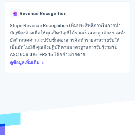
มากกว่า 125
ขายและ VAT
แพลตฟอร์ม
การใช้งาน
รายการ
Authorization
อัตโนมัติ
Revenue
แผนงานผลิตภัณฑ์
SaaS
ออกบัตรที่มีสเตเบิลคอยน์
Boost
Recognition
Revenue Recognition
การประชุมประจำปีแบบ
รองรับอยู่
ยกระดับการ
เซสชัน
จัดเตรียมและจัดการ
ระบบ
ยอมรับการ
Stripe Revenue Recognition เพิ่มประสิทธิภาพในการทำ
ตำแหน่งงาน
บริการด้วยเอเจนต์
อัตโนมัติ
ชำระเงิน
Link
ห้องข่าว
บัญชีคงค้างเพื่อให้คุณปิดบัญชีได้รวดเร็วและถูกต้อง รวมทั้ง
ตามอุตสาหกรรม
การชำระเงินที่
สำหรับการ
Stripe
Stripe Press
ยังกำหนดค่าและปรับขั้นตอนการจัดทำรายงานรายรับให้
Sigma
รวดเร็วขึ้น
ทำบัญชี
รายงานที่
เป็นอัตโนมัติ คุณจึงปฏิบัติตามมาตรฐานการรับรู้รายรับ
บริษัท AI
แหล่งข้อมูล
ออกแบบเอง
แวดวงครีเอเตอร์
ASC 606 และ IFRS 15 ได้อย่างง่ายดาย
Data
เกม
การติดต่อ
ดูข้อมูลเพิ่มเติม
Pipeline
การบริการ การเดินทาง
การเชื่อมต่อการทำงาน
การซิงค์
และสันทนาการ
แอป
ติดต่อฝ่ายขาย
ข้อมูล
ประกันภัย
ตัวอย่างโค้ด
สมัครเป็นพาร์ทเนอร์
สื่อและความบันเทิง
บล็อกของนักพัฒนา
องค์กรไม่แสวงผลกำไร
สถานะ API
บริการเฉพาะทาง
ภาครัฐ
เพิ่มเติม
ธุรกิจค้าปลีก
Product roadmap
ดูสิ่งที่กำลังจะมาถึง
Radar
ระบบนิเวศ
การป้องกันการฉ้อโกง
Atlas