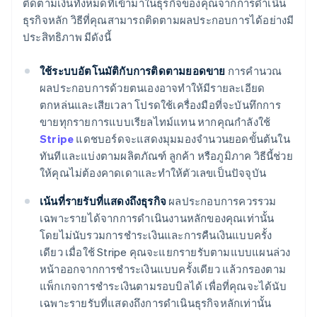
ติดตามเงินทั้งหมดที่เข้ามาในธุรกิจของคุณจากการดำเนิน
ธุรกิจหลัก วิธีที่คุณสามารถติดตามผลประกอบการได้อย่างมี
ประสิทธิภาพ มีดังนี้
ใช้ระบบอัตโนมัติกับการติดตามยอดขาย
การคํานวณ
ผลประกอบการด้วยตนเองอาจทําให้มีรายละเอียด
ตกหล่นและเสียเวลา โปรดใช้เครื่องมือที่จะบันทึกการ
ขายทุกรายการแบบเรียลไทม์แทน หากคุณกําลังใช้
Stripe
แดชบอร์ดจะแสดงมุมมองจํานวนยอดขั้นต้นใน
ทันทีและแบ่งตามผลิตภัณฑ์ ลูกค้า หรือภูมิภาค วิธีนี้ช่วย
ให้คุณไม่ต้องคาดเดาและทําให้ตัวเลขเป็นปัจจุบัน
เน้นที่รายรับที่แสดงถึงธุรกิจ
ผลประกอบการควรรวม
เฉพาะรายได้จากการดําเนินงานหลักของคุณเท่านั้น
โดยไม่นับรวมการชําระเงินและการคืนเงินแบบครั้ง
เดียว เมื่อใช้ Stripe คุณจะแยกรายรับตามแบบแผนล่วง
หน้าออกจากการชําระเงินแบบครั้งเดียว แล้วกรองตาม
แพ็กเกจการชําระเงินตามรอบบิลได้ เพื่อที่คุณจะได้นับ
เฉพาะรายรับที่แสดงถึงการดำเนินธุรกิจหลักเท่านั้น