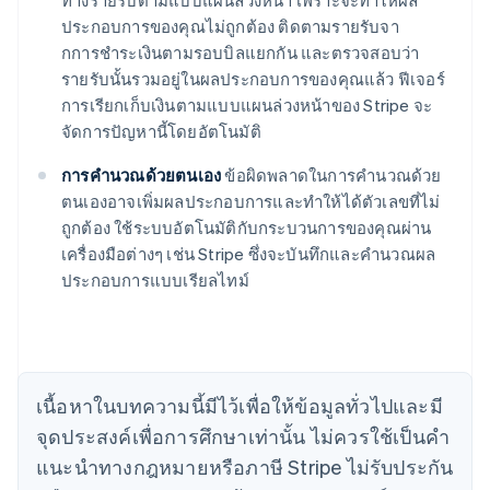
ทางรายรับตามแบบแผนล่วงหน้า เพราะจะทำให้ผล
ประกอบการของคุณไม่ถูกต้อง ติดตามรายรับจา
กการชําระเงินตามรอบบิลแยกกัน และตรวจสอบว่า
รายรับนั้นรวมอยู่ในผลประกอบการของคุณแล้ว ฟีเจอร์
การเรียกเก็บเงินตามแบบแผนล่วงหน้าของ Stripe จะ
จัดการปัญหานี้โดยอัตโนมัติ
การคํานวณด้วยตนเอง
ข้อผิดพลาดในการคํานวณด้วย
ตนเองอาจเพิ่มผลประกอบการและทำให้ได้ตัวเลขที่ไม่
กรีซ
ถูกต้อง ใช้ระบบอัตโนมัติกับกระบวนการของคุณผ่าน
English
เขตบริหารพิเศษฮ่องกง ประเทศจีน
เครื่องมือต่างๆ เช่น Stripe ซึ่งจะบันทึกและคํานวณผล
English
简体中文
ประกอบการแบบเรียลไทม์
แคนาดา
English
Français
โครเอเชีย
English
Italiano
จีนแผ่นดินใหญ่
เนื้อหาในบทความนี้มีไว้เพื่อให้ข้อมูลทั่วไปและมี
简体中文
English
ไซปรัส
จุดประสงค์เพื่อการศึกษาเท่านั้น ไม่ควรใช้เป็นคํา
English
แนะนําทางกฎหมายหรือภาษี Stripe ไม่รับประกัน
ญี่ปุ่น