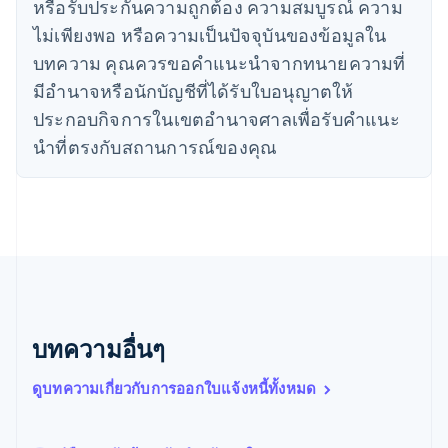
หรือรับประกันความถูกต้อง ความสมบูรณ์ ความ
日本語
English
เดนมาร์ก
ไม่เพียงพอ หรือความเป็นปัจจุบันของข้อมูลใน
English
บทความ คุณควรขอคําแนะนําจากทนายความที่
ไทย
ไทย
English
มีอํานาจหรือนักบัญชีที่ได้รับใบอนุญาตให้
นอร์เวย์
ประกอบกิจการในเขตอํานาจศาลเพื่อรับคําแนะ
English
นิวซีแลนด์
นําที่ตรงกับสถานการณ์ของคุณ
English
เนเธอร์แลนด์
Nederlands
English
บราซิล
Português
English
บัลแกเรีย
English
เบลเยียม
Nederlands
Français
Deutsch
English
บทความอื่นๆ
โปรตุเกส
Português
English
ดูบทความเกี่ยวกับการออกใบแจ้งหนี้ทั้งหมด
โปแลนด์
English
ฝรั่งเศส