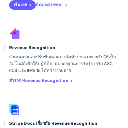
English
เริ่มเลย
ติดต่อฝ่ายขาย
สเปน
Español
English
สโลวาเกีย
English
สโลวีเนีย
English
Italiano
สวิตเซอร์แลนด์
Deutsch
Français
Italiano
English
Revenue Recognition
สวีเดน
กำหนดค่าและปรับขั้นตอนการจัดทำรายงานรายรับให้เป็น
Svenska
English
อัตโนมัติเพื่อให้ปฏิบัติตามมาตรฐานการรับรู้รายรับ ASC
สหรัฐอเมริกา
English
Español
简体中文
606 และ IFRS 15 ได้อย่างง่ายดาย
สหรัฐอาหรับเอมิเรตส์
สำรวจ Revenue Recognition
English
สหราชอาณาจักร
English
สาธารณรัฐเช็ก
English
สิงคโปร์
English
简体中文
Stripe Docs เกี่ยวกับ Revenue Recognition
ออสเตรเลีย