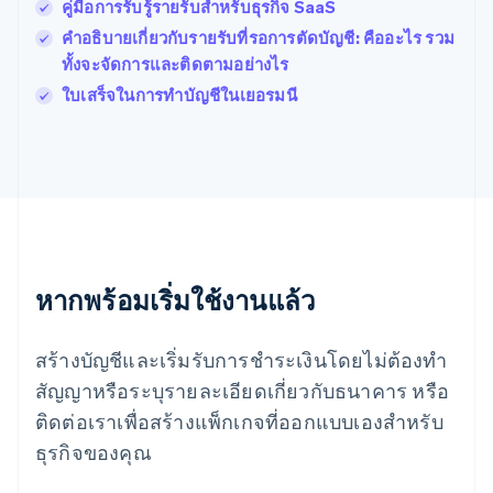
Français
English
คู่มือการรับรู้รายรับสําหรับธุรกิจ SaaS
ฟินแลนด์
คำอธิบายเกี่ยวกับรายรับที่รอการตัดบัญชี: คืออะไร รวม
English
Svenska
ทั้งจะจัดการและติดตามอย่างไร
มอลตา
English
ใบเสร็จในการทําบัญชีในเยอรมนี
มาเลเซีย
English
简体中文
เม็กซิโก
Español
English
ยิบรอลตาร์
English
เยอรมนี
Deutsch
English
หากพร้อมเริ่มใช้งานแล้ว
โรมาเนีย
English
ลักเซมเบิร์ก
สร้างบัญชีและเริ่มรับการชำระเงินโดยไม่ต้องทำ
Français
Deutsch
English
ลัตเวีย
สัญญาหรือระบุรายละเอียดเกี่ยวกับธนาคาร หรือ
English
ติดต่อเราเพื่อสร้างแพ็กเกจที่ออกแบบเองสำหรับ
ลิกเตนสไตน์
ธุรกิจของคุณ
Deutsch
English
ลิทัวเนีย