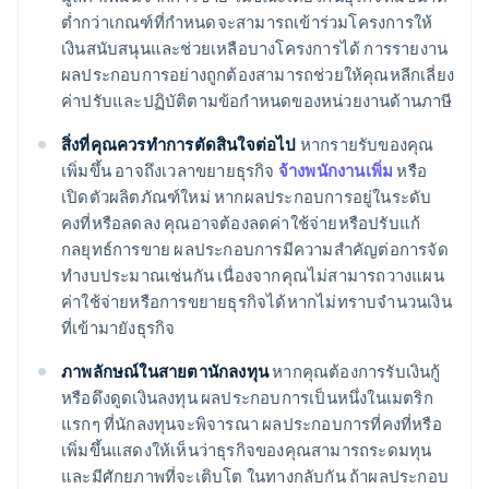
ต่ำกว่าเกณฑ์ที่กำหนดจะสามารถเข้าร่วมโครงการให้
เงินสนับสนุนและช่วยเหลือบางโครงการได้ การรายงาน
ผลประกอบการอย่างถูกต้องสามารถช่วยให้คุณหลีกเลี่ยง
ค่าปรับและปฏิบัติตามข้อกําหนดของหน่วยงานด้านภาษี
สิ่งที่คุณควรทําการตัดสินใจต่อไป
หากรายรับของคุณ
เพิ่มขึ้น อาจถึงเวลาขยายธุรกิจ
จ้างพนักงานเพิ่ม
หรือ
เปิดตัวผลิตภัณฑ์ใหม่ หากผลประกอบการอยู่ในระดับ
คงที่หรือลดลง คุณอาจต้องลดค่าใช้จ่ายหรือปรับแก้
กลยุทธ์การขาย ผลประกอบการมีความสําคัญต่อการจัด
ทํางบประมาณเช่นกัน เนื่องจากคุณไม่สามารถวางแผน
ค่าใช้จ่ายหรือการขยายธุรกิจได้หากไม่ทราบจำนวนเงิน
ที่เข้ามายังธุรกิจ
ภาพลักษณ์ในสายตานักลงทุน
หากคุณต้องการรับเงินกู้
หรือดึงดูดเงินลงทุน ผลประกอบการเป็นหนึ่งในเมตริก
แรกๆ ที่นักลงทุนจะพิจารณา ผลประกอบการที่คงที่หรือ
เพิ่มขึ้นแสดงให้เห็นว่าธุรกิจของคุณสามารถระดมทุน
และมีศักยภาพที่จะเติบโต ในทางกลับกัน ถ้าผลประกอบ