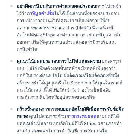
อย่าคิดภาษีปนกับการคำนวณผลประกอบการ
โปรดจํา
ไว้ว่า
ภาษีมูลค่าเพิ่ม
ไม่ได้เป็นส่วนหนึ่งของผลประกอบ
การ เนื่องจากเป็นเงินที่คุณเรียกเก็บเพื่อจ่ายให้กับ
ศุลกากรของสหราชอาณาจักร (HMRC) ฟีเจอร์ภาษี
อัตโนมัติของ Stripe จะคํานวณและแยกภาษีมูลค่าเพิ่ม
ออกมา เพื่อให้คุณทราบอย่างแน่นอนว่ามีรายรับและ
ภาษีเท่าใด
ดูแนวโน้มผลประกอบการ ไม่ใช่แค่ยอดรวม
มองหารูป
แบบ ไม่ใช่เพียงตัวเลขขั้นสุดท้าย มียอดที่เพิ่มสูงกว่า
ปกติในบางเดือนหรือไม่ มีผลิตภัณฑ์ใดผลิตภัณฑ์หนึ่ง
สร้างรายรับได้สูงสุดหรือไม่ Stripe ช่วยให้คุณวิเคราะห์
แนวโน้มเหล่านี้ได้เพื่อให้เข้าใจว่าอะไรเป็นปัจจัย
กระตุ้นการเติบโตหรืออุปสรรคของธุรกิจ
สร้างขั้นตอนการกระทบยอดอัตโนมัติเพื่อตรวจจับข้อผิด
พลาด
คุณไม่สามารถข้าม
การกระทบยอด
ตามปกติได้
แต่คุณดําเนินการแบบอัตโนมัติได้ Stripe ผสานการทํา
งานกับแพลตฟอร์มการทําบัญชีอย่าง Xero หรือ