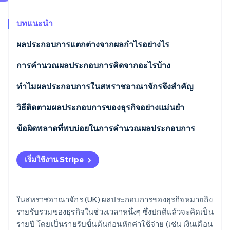
พาร์ทเนอร์
การก่อตั้งบริษัทสตาร์ทอัพ
Stripe App Marketplace
บทแนะนำ
Climate
การขจัดคาร์บอน
ผลประกอบการแตกต่างจากผลกําไรอย่างไร
ผลประกอบการ
การคํานวณผลประกอบการคิดจากอะไรบ้าง
กําไร
รายรับจากการขายสินค้าหรือบริการ
ทําไมผลประกอบการในสหราชอาณาจักรจึงสําคัญ
Stripe Sessions 2026
ดูว่า Stripe กำลังสร้างโครงสร้างพื้นฐานระบบเศรษฐกิจสำหรับ
ค่าคอมมิชชันหรือค่าธรรมเนียม
วิธีติดตามผลประกอบการของธุรกิจอย่างแม่นยำ
AI อย่างไร
รับชมเลย
รายรับจากการเช่า (หากเป็นส่วนหนึ่งของธุรกิจหลัก)
ข้อผิดพลาดที่พบบ่อยในการคํานวณผลประกอบการ
รายรับจากการดําเนินการอื่นๆ
เริ่มใช้งาน Stripe
สิ่งที่ยกเว้นจากผลประกอบการ
ในสหราชอาณาจักร (UK) ผลประกอบการของธุรกิจหมายถึง
รายรับรวมของธุรกิจในช่วงเวลาหนึ่งๆ ซึ่งปกติแล้วจะคิดเป็น
รายปี โดยเป็นรายรับขั้นต้นก่อนหักค่าใช้จ่าย (เช่น เงินเดือน