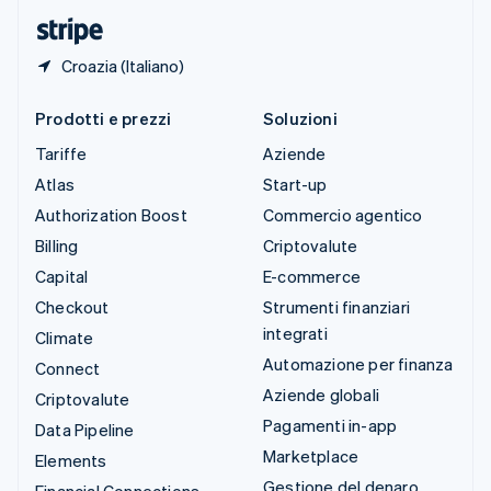
English
Croazia (Italiano)
Prodotti e prezzi
Soluzioni
Tariffe
Aziende
Atlas
Start-up
Authorization Boost
Commercio agentico
Billing
Criptovalute
Capital
E-commerce
Checkout
Strumenti finanziari
integrati
Climate
Automazione per finanza
Connect
Aziende globali
Criptovalute
Pagamenti in-app
Data Pipeline
Marketplace
Elements
Gestione del denaro
Financial Connections