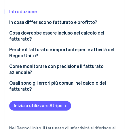
Scopri cosa ti aspetta
Introduzione
Radar
Ecosistema
Prevenzione delle frodi
In cosa differiscono fatturato e profitto?
Partner
Atlas
Stripe App Marketplace
Costituzione di start-up
Fatturato
Cosa dovrebbe essere incluso nel calcolo del
fatturato?
Climate
Profitto
Rimozione del carbonio
Ricavi da vendita di beni o servizi
Perché il fatturato è importante per le attività del
Identity
Regno Unito?
Commissioni o spese
Verifica online dell'identità
Come monitorare con precisione il fatturato
Reddito da locazione (se fa parte dell’attività
aziendale?
principale)
Quali sono gli errori più comuni nel calcolo del
Altri utili operativi
fatturato?
Stripe Sessions 2026
Esclusioni dal fatturato
Scopri come Stripe sta costruendo l'infrastruttura economi
Guarda ora
Inizia a utilizzare Stripe
Nel Regno Unito, il fatturato di un'attività si riferisce ai