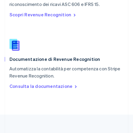
English
riconoscimento dei ricavi ASC 606 e IFRS 15.
Repubblica Ceca
Scopri Revenue Recognition
English
Romania
English
Singapore
English
简体中文
Slovacchia
English
Documentazione di Revenue Recognition
Slovenia
English
Italiano
Automatizza la contabilità per competenza con Stripe
Spagna
Revenue Recognition.
Español
English
Stati Uniti
Consulta la documentazione
English
Español
简体中文
Svezia
Svenska
English
Svizzera
Deutsch
Français
Italiano
English
Thailandia
ไทย
English
Ungheria