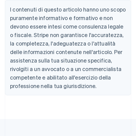
Deutsch
English
I contenuti di questo articolo hanno uno scopo
Belgio
puramente informativo e formativo e non
Nederlands
Français
Deutsch
English
Brasile
devono essere intesi come consulenza legale
Português
English
o fiscale. Stripe non garantisce l'accuratezza,
Bulgaria
la completezza, l'adeguatezza o l'attualità
English
Canada
delle informazioni contenute nell'articolo. Per
English
Français
assistenza sulla tua situazione specifica,
Cina continentale
简体中文
English
rivolgiti a un avvocato o a un commercialista
Cipro
competente e abilitato all'esercizio della
English
Croazia
professione nella tua giurisdizione.
English
Italiano
Danimarca
English
Emirati Arabi Uniti
English
Estonia
English
Finlandia