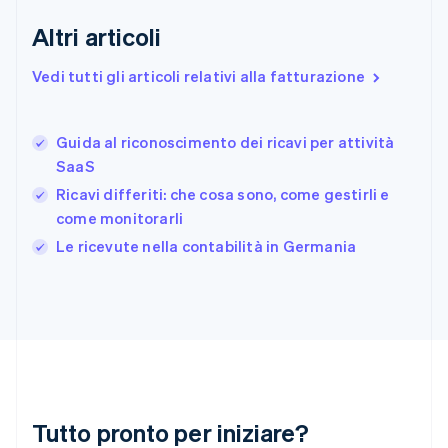
English
Svenska
Altri articoli
Francia
Français
English
Vedi tutti gli articoli relativi alla fatturazione
Germania
Deutsch
English
Giappone
日本語
English
Guida al riconoscimento dei ricavi per attività
Gibilterra
SaaS
English
Ricavi differiti: che cosa sono, come gestirli e
Grecia
come monitorarli
English
India
Le ricevute nella contabilità in Germania
English
Irlanda
English
Italia
Italiano
English
Lettonia
English
Liechtenstein
Deutsch
English
Tutto pronto per iniziare?
Lituania