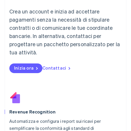
English
Crea un account e inizia ad accettare
Lussemburgo
Français
Deutsch
English
pagamenti senza la necessità di stipulare
Malaysia
contratti o di comunicare le tue coordinate
English
简体中文
Malta
bancarie. In alternativa, contattaci per
English
progettare un pacchetto personalizzato per la
Messico
tua attività.
Español
English
Norvegia
English
Inizia ora
Contattaci
Nuova Zelanda
English
Paesi Bassi
Nederlands
English
Polonia
English
Portogallo
Português
English
Revenue Recognition
RAS di Hong Kong, Cina
Automatizza e configura i report sui ricavi per
English
简体中文
semplificare la conformità agli standard di
Regno Unito