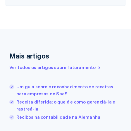
Croácia
English
Italiano
Dinamarca
English
Emirados Árabes Unidos
English
Eslováquia
English
Eslovênia
Mais artigos
English
Italiano
Espanha
Ver todos os artigos sobre faturamento
Español
English
Estados Unidos
English
Español
简体中文
Estônia
Um guia sobre o reconhecimento de receitas
English
para empresas de SaaS
Finlândia
Receita diferida: o que é e como gerenciá-la e
English
Svenska
França
rastreá-la
Français
English
Recibos na contabilidade na Alemanha
Gibraltar
English