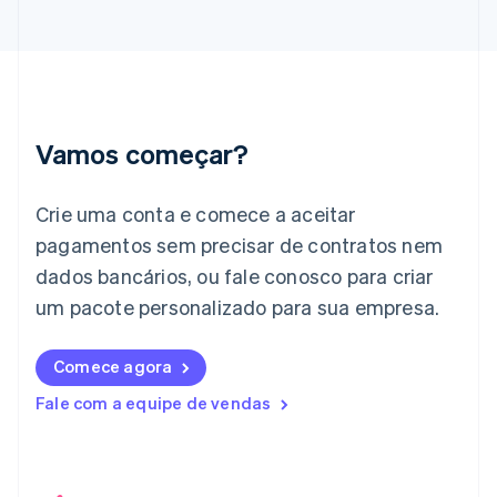
Grécia
English
Hungria
English
Índia
English
Irlanda
Vamos começar?
English
Itália
Crie uma conta e comece a aceitar
Italiano
English
Japão
pagamentos sem precisar de contratos nem
日本語
English
dados bancários, ou fale conosco para criar
Letônia
English
um pacote personalizado para sua empresa.
Liechtenstein
Deutsch
English
Comece agora
Lituânia
English
Fale com a equipe de vendas
Luxemburgo
Français
Deutsch
English
Malásia
English
简体中文