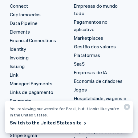
Connect
Empresas do mundo
todo
Criptomoedas
Pagamentos no
Data Pipeline
aplicativo
Elements
Marketplaces
Financial Connections
Gestão dos valores
Identity
Plataformas
Invoicing
SaaS
Issuing
Empresas de IA
Link
Economia de criadores
Managed Payments
Jogos
Links de pagamento
Hospitalidade, viagens e
Payments
lazer
You’re viewing our website for Brazil, but it looks like you’re
Payouts
Seguros
in the United States.
Radar
Switch to the United States site
Mídia e entretenimento
Revenue Recognition
Organizações sem fins
Stripe Sigma