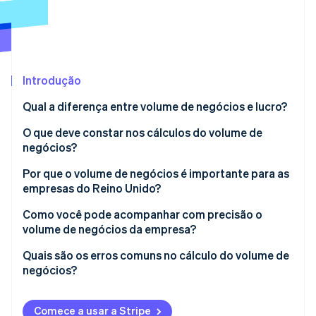
Ecossistema
Stripe Sessions 2026
Parceiros
Stripe App Marketplace
Veja como a Stripe está construindo a infraestrutura econô
Introdução
Assista agora
Qual a diferença entre volume de negócios e lucro?
Volume de negócios
O que deve constar nos cálculos do volume de
negócios?
Lucro
Receita da venda de bens ou serviços
Por que o volume de negócios é importante para as
empresas do Reino Unido?
Comissões ou tarifas
Como você pode acompanhar com precisão o
Renda de aluguel (se fizer parte do negócio
volume de negócios da empresa?
principal)
Quais são os erros comuns no cálculo do volume de
Outras receitas operacionais
negócios?
Exclusões de volume de negócios
Comece a usar a Stripe