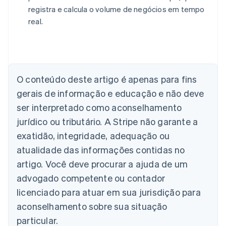
registra e calcula o volume de negócios em tempo
real.
Alemanha
Deutsch
English
Austrália
English
O conteúdo deste artigo é apenas para fins
Áustria
gerais de informação e educação e não deve
Deutsch
English
Bélgica
ser interpretado como aconselhamento
Nederlands
Français
Deutsch
English
jurídico ou tributário. A Stripe não garante a
Brasil
exatidão, integridade, adequação ou
Português
English
Bulgária
atualidade das informações contidas no
English
artigo. Você deve procurar a ajuda de um
Canadá
advogado competente ou contador
English
Français
China continental
licenciado para atuar em sua jurisdição para
简体中文
English
aconselhamento sobre sua situação
Chipre
English
particular.