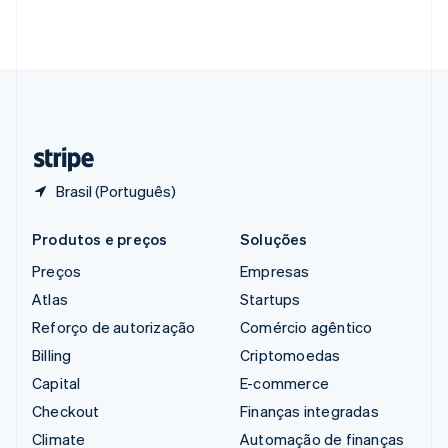
Singapura
English
简体中文
Suécia
Svenska
English
Suíça
Deutsch
Français
Italiano
English
Tailândia
ไทย
English
Brasil (Português)
Produtos e preços
Soluções
Preços
Empresas
Atlas
Startups
Reforço de autorização
Comércio agêntico
Billing
Criptomoedas
Capital
E-commerce
Checkout
Finanças integradas
Climate
Automação de finanças