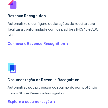
Malta
English
México
Español
English
Revenue Recognition
Noruega
Automatize e configure declarações de receita para
English
facilitar a conformidade com os padrões IFRS 15 e ASC
Nova Zelândia
English
606.
Países Baixos
Conheça o Revenue Recognition
Nederlands
English
Polônia
English
Portugal
Português
English
RAE de Hong Kong, China
English
简体中文
Documentação do Revenue Recognition
Reino Unido
English
Automatize seu processo de regime de competência
República Tcheca
com o Stripe Revenue Recognition.
English
Romênia
Explore a documentação
English