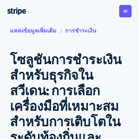
แหล่งข้อมูลเพิ่มเติม
การชำระเงิน
ตามขั้น
เอกสารประกอบ
เรียนรู้
การชำระเงิน
รายรับ
การ
แพลตฟอ
จัดการ
และ
องค์กร
Stripe Docs
บล็อก
เงิน
มาร์เก็ต
Payments
Billing
ธุรกิจสตาร์ทอัพ
ข้อมูลอ้างอิงเกี่ยวกับ API
เรื่องราวจากลูกค้า
โซลูชันการชำระเงิน
การชำระเงิน
รายรับตาม
เพลส
ไลบรารีและ SDK
คู่มือ
ออนไลน์
แบบแผนล่วง
Stripe Apps
Global
Payment links
หน้า
Metronome
Payouts
Conne
สำหรับธุรกิจใน
การชำร
ตามกรณีใช้งาน
การชำระเงิน
การเรียกเก็บ
เบิกจ่าย
เงินสำห
การสนับสนุน
แบบไม่ต้อง
เงินตามการ
ให้กับ
สวีเดน: การเลือก
แพลตฟอ
คู่มือ
การค้าแบบใช้เอเจนต์
เขียนโค้ด
Checkout
ใช้งาน
การชำระเงิน
บุคคลที่
อีคอมเมิร์ซ
รับการสนับสนุน
UI การชำระ
ตามรอบบิล
สาม
บริการทางการเงินที่ผสาน
รับการชำระเงินออนไลน์
แพ็กเกจการสนับสนุนที่ได้
การจัดการ
เครื่องมือที่เหมาะสม
เงินสำเร็จรูป
รวมในตัว
ติดตั้งใช้งานการชำระเงิน
รับการจัดการ
การชำระเงิน
Elements
การทำงานอัตโนมัติด้าน
สำเร็จรูป
บริการเฉพาะทาง
องค์ประกอบ UI
ตามรอบบิล
Invoicing
สำหรับการเติบโตใน
การเงิน
สร้างแพลตฟอร์มหรือ
ครั้งเดียวหรือ
ที่ยืดหยุ่น
ธุรกิจทั่วโลก
มาร์เก็ตเพลส
ตามแบบแผน
วิธีการชำระ
การชำระเงินในแอป
จัดการการชำระเงินตาม
เงิน
ล่วงหน้า
Tax
ระดับท้องถิ่นและ
มาร์เก็ตเพลส
รอบบิล
เข้าถึงได้
คิดภาษีการ
บริษัท
การจัดการเงิน
เสนอการเรียกเก็บเงินตาม