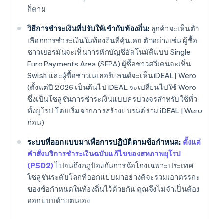
ก็ตาม
วิธีการชำระเงินที่ปรับให้เข้ากับท้องถิ่น:
ลูกค้าจะเห็นตัว
เลือกการชำระเงินในท้องถิ่นที่คุ้นเคย ตัวอย่างเช่น ผู้ซื้อ
ชาวเยอรมันจะเห็นการหักบัญชีอัตโนมัติแบบ Single
Euro Payments Area (SEPA) ผู้ซื้อชาวสวีเดนจะเห็น
Swish และผู้ซื้อชาวเนเธอร์แลนด์จะเห็น iDEAL | Wero
(ตั้งแต่ปี 2026 เป็นต้นไป iDEAL จะเปลี่ยนไปใช้ Wero
ซึ่งเป็นโซลูชันการชำระเงินแบบครบวงจรสำหรับใช้ทั่ว
ทั้งยุโรป โดยเริ่มจากการสร้างแบรนด์ร่วม iDEAL | Wero
ก่อน)
ระบบที่ออกแบบมาเพื่อการปฏิบัติตามข้อกำหนด:
ตั้งแต่
คำสั่งบริการชำระเงินฉบับแก้ไขของสหภาพยุโรป
(PSD2)
ไปจนถึงกฎป้องกันการฉ้อโกงเฉพาะประเทศ
โซลูชันระดับโลกที่ออกแบบมาอย่างดีจะรวมเอาตรรกะ
ของข้อกำหนดในท้องถิ่นไว้ด้วยกัน คุณจึงไม่จำเป็นต้อง
ออกแบบด้วยตนเอง