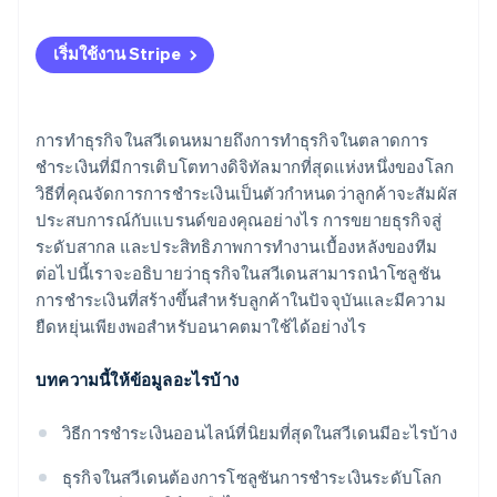
เชื่อมต่อกับร้านค้าหรือแอปของคุณ
วิธีการชำระเงินที่มี
เปิดใช้วิธีการชำระเงินที่เหมาะสม
เริ่มใช้งาน Stripe
ความสามารถหลายสกุลเงินและข้ามพรมแดน
ตรวจสอบว่าการชำระเงินของคุณปลอดภัยและเป็นไป
ตามข้อกำหนด
โมเดลธุรกิจที่เหมาะสม
การทำธุรกิจในสวีเดนหมายถึงการทำธุรกิจในตลาดการ
ชำระเงินที่มีการเติบโตทางดิจิทัลมากที่สุดแห่งหนึ่งของโลก
ทดสอบขั้นตอนการชำระเงินทั้งหมด
การใช้งานสำหรับนักพัฒนาและความยืดหยุ่นในการ
วิธีที่คุณจัดการการชำระเงินเป็นตัวกำหนดว่าลูกค้าจะสัมผัส
ผสานการทำงาน
เปิดตัวแล้วติดตามสิ่งที่เกิดขึ้น
ประสบการณ์กับแบรนด์ของคุณอย่างไร การขยายธุรกิจสู่
เครื่องมือรักษาความปลอดภัย การปฏิบัติตามข้อกำหนด
ระดับสากล และประสิทธิภาพการทำงานเบื้องหลังของทีม
และการฉ้อโกง
ต่อไปนี้เราจะอธิบายว่าธุรกิจในสวีเดนสามารถนำโซลูชัน
การชำระเงินที่สร้างขึ้นสำหรับลูกค้าในปัจจุบันและมีความ
การตั้งราคาที่โปร่งใส
ยืดหยุ่นเพียงพอสำหรับอนาคตมาใช้ได้อย่างไร
เวลาการเบิกจ่ายและกระแสเงินสด
บทความนี้ให้ข้อมูลอะไรบ้าง
การสนับสนุนธุรกิจ
วิธีการชำระเงินออนไลน์ที่นิยมที่สุดในสวีเดนมีอะไรบ้าง
ธุรกิจในสวีเดนต้องการโซลูชันการชำระเงินระดับโลก