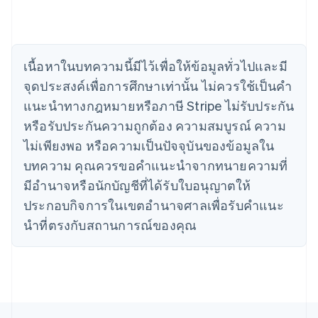
English
Français
โครเอเชีย
English
Italiano
จีนแผ่นดินใหญ่
เนื้อหาในบทความนี้มีไว้เพื่อให้ข้อมูลทั่วไปและมี
简体中文
English
ไซปรัส
จุดประสงค์เพื่อการศึกษาเท่านั้น ไม่ควรใช้เป็นคํา
English
แนะนําทางกฎหมายหรือภาษี Stripe ไม่รับประกัน
ญี่ปุ่น
หรือรับประกันความถูกต้อง ความสมบูรณ์ ความ
日本語
English
เดนมาร์ก
ไม่เพียงพอ หรือความเป็นปัจจุบันของข้อมูลใน
English
บทความ คุณควรขอคําแนะนําจากทนายความที่
ไทย
ไทย
English
มีอํานาจหรือนักบัญชีที่ได้รับใบอนุญาตให้
นอร์เวย์
ประกอบกิจการในเขตอํานาจศาลเพื่อรับคําแนะ
English
นิวซีแลนด์
นําที่ตรงกับสถานการณ์ของคุณ
English
เนเธอร์แลนด์
Nederlands
English
บราซิล
Português
English
บัลแกเรีย