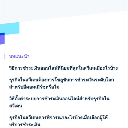
พาร์ทเนอร์
การก่อตั้งบริษัทสตาร์ทอัพ
Stripe App Marketplace
Climate
การขจัดคาร์บอน
Stripe Sessions 2026
บทแนะนำ
ดูว่า Stripe กำลังสร้างโครงสร้างพื้นฐานระบบเศรษฐกิจสำหรับ
AI อย่างไร
วิธีการชำระเงินออนไลน์ที่นิยมที่สุดในสวีเดนมีอะไรบ้าง
รับชมเลย
บัตรเครดิตและบัตรเดบิต
ธุรกิจในสวีเดนต้องการโซลูชันการชำระเงินระดับโลก
สำหรับอีคอมเมิร์ซหรือไม่
Swish
วิธีตั้งค่าระบบการชำระเงินออนไลน์สำหรับธุรกิจใน
ซื้อก่อน จ่ายทีหลัง (BNPL)
สวีเดน
การโอนเงินผ่านธนาคารโดยตรง
เลือกผู้ให้บริการที่เหมาะกับธุรกิจ
ธุรกิจในสวีเดนควรพิจารณาอะไรบ้างเมื่อเลือกผู้ให้
บริการชำระเงิน
กระเป๋าเงินดิจิทัล