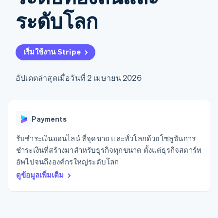
มากกว่า 125
ขายและ VAT
แพลตฟอร์ม
การใช้งาน
รายการ
Authorization
อัตโนมัติ
Revenue
ระดับโลก
แผนงานผลิตภัณฑ์
SaaS
ออกบัตรที่มีสเตเบิลคอยน์
Boost
Recognition
การประชุมประจำปีแบบ
รองรับอยู่
ยกระดับการ
เซสชัน
จัดเตรียมและจัดการ
ระบบ
ยอมรับการ
ตำแหน่งงาน
บริการด้วยเอเจนต์
อัตโนมัติ
ชำระเงิน
Link
ห้องข่าว
เริ่มใช้งาน Stripe
ตามอุตสาหกรรม
การชำระเงินที่
สำหรับการ
Stripe
Stripe Press
Sigma
รวดเร็วขึ้น
ทำบัญชี
รายงานที่
บริษัท AI
อัปเดตล่าสุดเมื่อวันที่ 2 เมษายน 2026
แหล่งข้อมูล
ออกแบบเอง
แวดวงครีเอเตอร์
Data
เกม
การติดต่อ
Pipeline
การบริการ การเดินทาง
การเชื่อมต่อการทำงาน
การซิงค์
และสันทนาการ
แอป
ติดต่อฝ่ายขาย
Payments
ข้อมูล
ประกันภัย
ตัวอย่างโค้ด
สมัครเป็นพาร์ทเนอร์
สื่อและความบันเทิง
บล็อกของนักพัฒนา
องค์กรไม่แสวงผลกำไร
สถานะ API
รับชำระเงินออนไลน์ ที่จุดขาย และทั่วโลกด้วยโซลูชันการ
บริการเฉพาะทาง
ชำระเงินที่สร้างมาสำหรับธุรกิจทุกขนาด ตั้งแต่ธุรกิจสตาร์ท
ภาครัฐ
เพิ่มเติม
อัพไปจนถึงองค์กรใหญ่ระดับโลก
ธุรกิจค้าปลีก
Product roadmap
ดูข้อมูลเพิ่มเติม
ดูสิ่งที่กำลังจะมาถึง
Radar
ระบบนิเวศ
การป้องกันการฉ้อโกง
Atlas