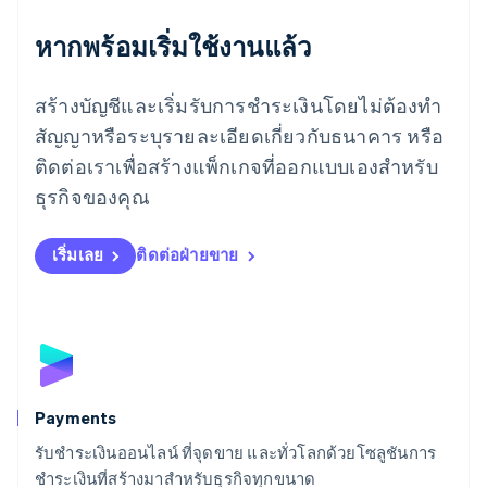
English
ลักเซมเบิร์ก
หากพร้อมเริ่มใช้งานแล้ว
Français
Deutsch
English
ลัตเวีย
สร้างบัญชีและเริ่มรับการชำระเงินโดยไม่ต้องทำ
English
ลิกเตนสไตน์
สัญญาหรือระบุรายละเอียดเกี่ยวกับธนาคาร หรือ
Deutsch
English
ติดต่อเราเพื่อสร้างแพ็กเกจที่ออกแบบเองสำหรับ
ลิทัวเนีย
English
ธุรกิจของคุณ
สเปน
Español
English
สโลวาเกีย
เริ่มเลย
ติดต่อฝ่ายขาย
English
สโลวีเนีย
English
Italiano
สวิตเซอร์แลนด์
Deutsch
Français
Italiano
English
สวีเดน
Svenska
English
Payments
สหรัฐอเมริกา
English
Español
简体中文
รับชำระเงินออนไลน์ ที่จุดขาย และทั่วโลกด้วยโซลูชันการ
สหรัฐอาหรับเอมิเรตส์
ชำระเงินที่สร้างมาสำหรับธุรกิจทุกขนาด