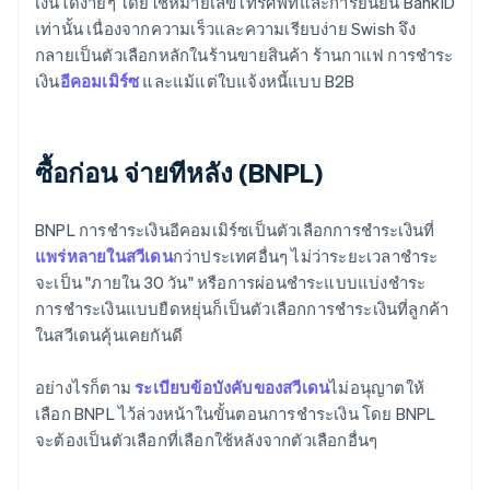
เงินได้ง่ายๆ โดยใช้หมายเลขโทรศัพท์และการยืนยัน BankID
เท่านั้น เนื่องจากความเร็วและความเรียบง่าย Swish จึง
กลายเป็นตัวเลือกหลักในร้านขายสินค้า ร้านกาแฟ การชำระ
เงิน
อีคอมเมิร์ซ
และแม้แต่ใบแจ้งหนี้แบบ B2B
ซื้อก่อน จ่ายทีหลัง (BNPL)
BNPL การชำระเงินอีคอมเมิร์ซเป็นตัวเลือกการชำระเงินที่
แพร่หลายในสวีเดน
กว่าประเทศอื่นๆ ไม่ว่าระยะเวลาชำระ
จะเป็น "ภายใน 30 วัน" หรือการผ่อนชำระแบบแบ่งชำระ
การชำระเงินแบบยืดหยุ่นก็เป็นตัวเลือกการชำระเงินที่ลูกค้า
ในสวีเดนคุ้นเคยกันดี
อย่างไรก็ตาม
ระเบียบข้อบังคับของสวีเดน
ไม่อนุญาตให้
เลือก BNPL ไว้ล่วงหน้าในขั้นตอนการชำระเงิน โดย BNPL
จะต้องเป็นตัวเลือกที่เลือกใช้หลังจากตัวเลือกอื่นๆ