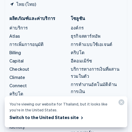
ไทย (ไทย)
ผลิตภัณฑ์และค่าบริการ
โซลูชัน
ค่าบริการ
องค์กร
Atlas
ธุรกิจสตาร์ทอัพ
การเพิ่มการอนุมัติ
การค้าแบบใช้เอเจนต์
Billing
คริปโต
Capital
อีคอมเมิร์ซ
Checkout
บริการทางการเงินที่ผสาน
รวมในตัว
Climate
การทำงานอัตโนมัติด้าน
Connect
การเงิน
คริปโต
ธุรกิจทั่วโลก
Data Pipeline
You’re viewing our website for Thailand, but it looks like
การชำระเงินในแอป
Elements
you’re in the United States.
มาร์เก็ตเพลส
Switch to the United States site
Financial Connections
การจัดการเงิน
Identity