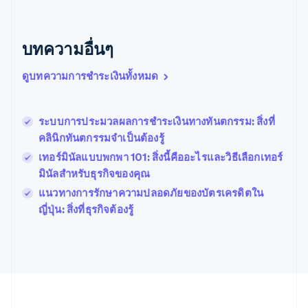
English
เบลเยียม
Nederlands
Français
Deutsch
English
บทความอื่นๆ
โปรตุเกส
Português
English
ดูบทความการชำระเงินทั้งหมด
โปแลนด์
English
ฝรั่งเศส
Français
English
ระบบการประมวลผลการชำระเงินทางทันตกรรม: สิ่งที่
ฟินแลนด์
คลินิกทันตกรรมจำเป็นต้องรู้
English
Svenska
เทอร์มินัลแบบพกพา 101: สิ่งนี้คืออะไรและวิธีเลือกเทอร์
มอลตา
มินัลสำหรับธุรกิจของคุณ
English
มาเลเซีย
แนวทางการรักษาความปลอดภัยของบัตรเครดิตใน
English
简体中文
ญี่ปุ่น: สิ่งที่ธุรกิจต้องรู้
เม็กซิโก
Español
English
ยิบรอลตาร์
English
เยอรมนี
Deutsch
English
โรมาเนีย