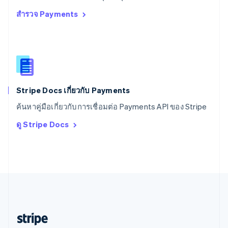
English
สำรวจ Payments
สหราชอาณาจักร
English
สาธารณรัฐเช็ก
English
สิงคโปร์
English
简体中文
ออสเตรเลีย
English
Stripe Docs เกี่ยวกับ Payments
ออสเตรีย
ค้นหาคู่มือเกี่ยวกับการเชื่อมต่อ Payments API ของ Stripe
Deutsch
English
อิตาลี
ดู Stripe Docs
Italiano
English
อินเดีย
English
เอสโตเนีย
English
ไอร์แลนด์
English
ฮังการี
English