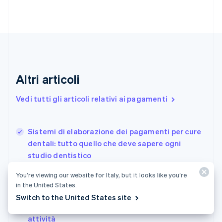
English
Croazia
English
Italiano
Danimarca
English
Emirati Arabi Uniti
English
Estonia
Altri articoli
English
Finlandia
Vedi tutti gli articoli relativi ai pagamenti
English
Svenska
Francia
Français
English
Sistemi di elaborazione dei pagamenti per cure
Germania
dentali: tutto quello che deve sapere ogni
Deutsch
English
studio dentistico
Giappone
日本語
English
Concetti di base sul terminale portatile: cosa
You’re viewing our website for Italy, but it looks like you’re
Gibilterra
sono e come sceglierne uno per la tua attività
in the United States.
English
Linee guida sulla sicurezza delle carte di credito
Grecia
Switch to the United States site
English
in Giappone: tutto quello che devono sapere le
India
attività