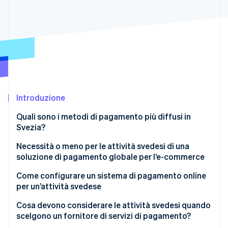
Scopri cosa ti aspetta
Radar
Ecosistema
Prevenzione delle frodi
Partner
Atlas
Stripe App Marketplace
Costituzione di start-up
Climate
Rimozione del carbonio
Identity
Introduzione
Verifica online dell'identità
Quali sono i metodi di pagamento più diffusi in
Svezia?
Carte di credito e di debito
Necessità o meno per le attività svedesi di una
soluzione di pagamento globale per l’e-commerce
Swish
Stripe Sessions 2026
Scopri come Stripe sta costruendo l'infrastruttura economi
Come configurare un sistema di pagamento online
Pagamento a rate
Guarda ora
per un’attività svedese
Bonifici bancari diretti
Scegli un fornitore adatto alla gestione della tua
Cosa devono considerare le attività svedesi quando
attività
scelgono un fornitore di servizi di pagamento?
Wallet