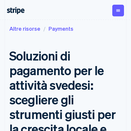
Altre risorse
Payments
Per fase
Documentazione
Fonti di apprendimento
Pagamenti
Ricavi
Gestione del
denaro
Aziende
Documentazione di
Blog
Payments
Billing
Start-up
Stripe
Storie dei clienti
Soluzioni di
Pagamenti
Ricavi ricorrenti
Global
Documentazione di
Guide
online
Metronome
Payouts
riferimento dell'API
Addebito a
Managed
Bonifici a
Librerie e SDK
pagamento per le
Payments
consumo
Stripe Apps
terze parti
Per casistica
Soluzione
Subscriptions
Crypto
Assistenza
merchant of
Gestire gli
Wallet,
attività svedesi:
Commercio agentico
record
Payment links
abbonamenti
emissione di
Criptovalute
Ottieni assistenza
Invoicing
stablecoin e
Servizi on-
Guide
E-commerce
Piani di assistenza
Pagamenti
scegliere gli
Una tantum o
ramp per
infrastruttura
Strumenti finanziari
gestiti
senza codice
ricorrente
criptovalute
delle carte
integrati
Accettare pagamenti
Servizi professionali
Checkout
Tax
Acquisti di
strumenti giusti per
Automazione per
online
Interfacce di
Automazioni per
criptovaluta
finanza
Implementare un
pagamento
imposte e IVA
incorporabili
Aziende globali
checkout predefinito
preconfigurate
Elements
Revenue
la crescita locale e
Pagamenti in-app
Creare una piattaforma
Interfaccia
Recognition
Azienda
Marketplace
o un marketplace