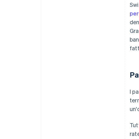
Swi
pe
den
Gra
ban
fat
Pa
I p
ter
un'
Tut
rat