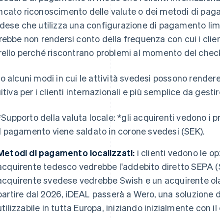
cato riconoscimento delle valute o dei metodi di pagam
dese che utilizza una configurazione di pagamento lim
rebbe non rendersi conto della frequenza con cui i clie
rello perché riscontrano problemi al momento del chec
o alcuni modi in cui le attività svedesi possono rende
uitiva per i clienti internazionali e più semplice da gestir
*
Supporto della valuta locale: *
gli acquirenti vedono i p
il pagamento viene saldato in corone svedesi (SEK).
Metodi di pagamento localizzati:
i clienti vedono le opz
acquirente tedesco vedrebbe l'addebito diretto SEPA (
acquirente svedese vedrebbe Swish e un acquirente ol
partire dal 2026, iDEAL passerà a Wero, una soluzione 
utilizzabile in tutta Europa, iniziando inizialmente con 