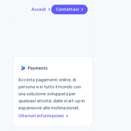
Accedi
Contattaci
Risorse
Ecosistema
Recapiti
me e marketplace
Altro
Integrazioni app
Partner
Contattaci
Product roadmap
ns
Esempi di codice
Stripe App Marketplace
Diventa nostro partner
Scopri cosa ti aspetta
 piattaforme
Blog per sviluppatori
 platforms
ibero
Stato dell'API
Radar
ari integrati
Prevenzione delle frodi
Payments
 fisiche
Atlas
Costituzione di start-up
Accetta pagamenti online, di
persona e in tutto il mondo con
Climate
Rimozione del carbonio
una soluzione sviluppata per
qualsiasi attività, dalle start-up in
Identity
Verifica online dell'identità
espansione alle multinazionali.
Ulteriori informazioni