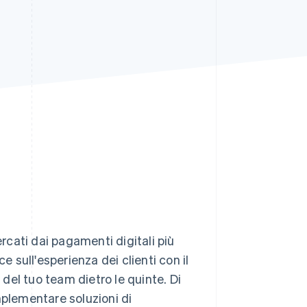
Stripe Sessions 2026
Scopri come Stripe sta
costruendo
l'infrastruttura
economica per l'IA.
Guarda ora
ercati dai pagamenti digitali più
e sull'esperienza dei clienti con il
 del tuo team dietro le quinte. Di
plementare soluzioni di