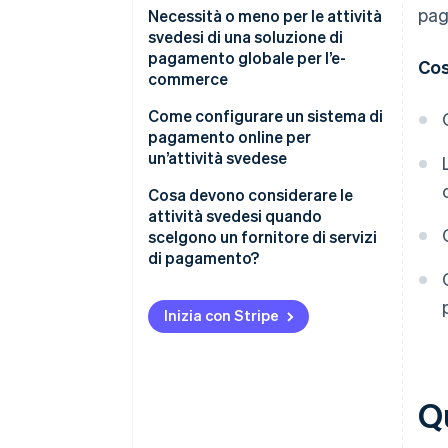
pag
Carte di credito e di debito
Necessità o meno per le attività
svedesi di una soluzione di
Swish
pagamento globale per l’e-
Cos
commerce
Pagamento a rate
Come configurare un sistema di
Bonifici bancari diretti
pagamento online per
un’attività svedese
Wallet
Scegli un fornitore adatto alla
Cosa devono considerare le
gestione della tua attività
attività svedesi quando
scelgono un fornitore di servizi
Collega il tuo negozio o la tua
di pagamento?
app
Metodi di pagamento disponibili
Attiva i metodi di pagamento
Inizia con Stripe
giusti
Funzionalità multi-valuta e
transfrontaliere
Garantisci un complemento
della transazione sicuro e
Modello di business adatto
Qu
conforme
Esperienza degli sviluppatori e
Prova l’intero flusso di
flessibilità di integrazione