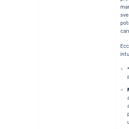
man
sve
pot
car
Ecc
int