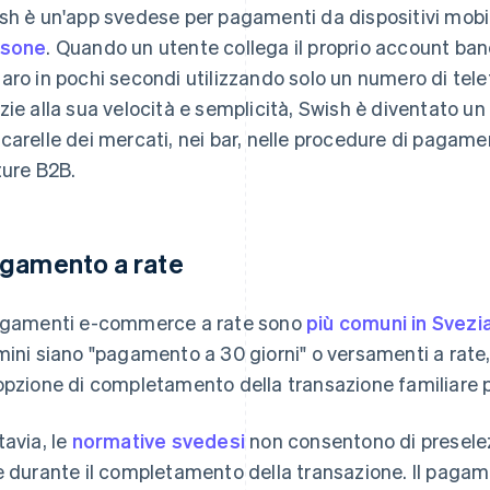
sh è un'app svedese per pagamenti da dispositivi mobil
rsone
. Quando un utente collega il proprio account ban
aro in pochi secondi utilizzando solo un numero di telef
zie alla sua velocità e semplicità, Swish è diventato un
carelle dei mercati, nei bar, nelle procedure di pagam
ture B2B.
gamento a rate
agamenti e-commerce a rate sono
più comuni in Svezi
mini siano "pagamento a 30 giorni" o versamenti a rate, 
opzione di completamento della transazione familiare pe
tavia, le
normative svedesi
non consentono di preselez
e durante il completamento della transazione. Il paga