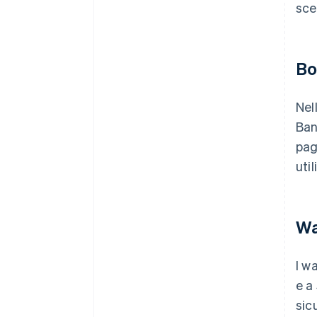
sce
Bo
Nel
Ban
pag
uti
Wa
I w
e a
sic