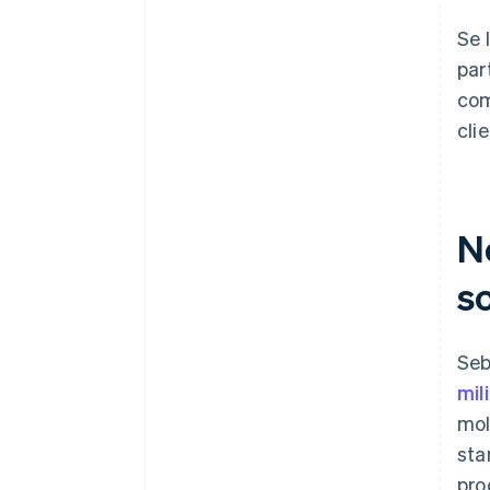
Se 
par
com
clie
Ne
s
Seb
mil
mol
sta
pro