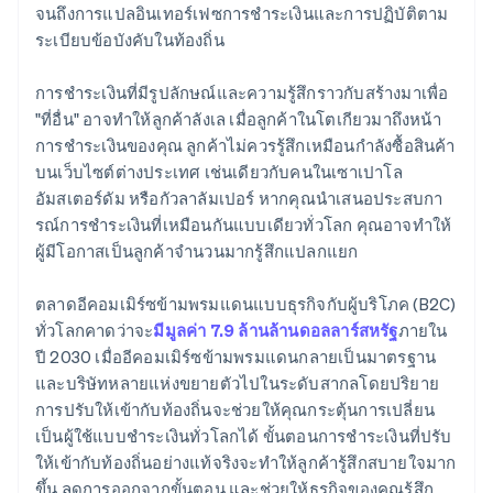
จนถึงการแปลอินเทอร์เฟซการชําระเงินและการปฏิบัติตาม
ระเบียบข้อบังคับในท้องถิ่น
การชําระเงินที่มีรูปลักษณ์และความรู้สึกราวกับสร้างมาเพื่อ
"ที่อื่น" อาจทําให้ลูกค้าลังเล เมื่อลูกค้าในโตเกียวมาถึงหน้า
การชําระเงินของคุณ ลูกค้าไม่ควรรู้สึกเหมือนกําลังซื้อสินค้า
บนเว็บไซต์ต่างประเทศ เช่นเดียวกับคนในเซาเปาโล
อัมสเตอร์ดัม หรือกัวลาลัมเปอร์ หากคุณนําเสนอประสบกา
รณ์การชําระเงินที่เหมือนกันแบบเดียวทั่วโลก คุณอาจทําให้
ผู้มีโอกาสเป็นลูกค้าจํานวนมากรู้สึกแปลกแยก
ตลาดอีคอมเมิร์ซข้ามพรมแดนแบบธุรกิจกับผู้บริโภค (B2C)
ทั่วโลกคาดว่าจะ
มีมูลค่า 7.9 ล้านล้านดอลลาร์สหรัฐ
ภายใน
ปี 2030 เมื่ออีคอมเมิร์ซข้ามพรมแดนกลายเป็นมาตรฐาน
และบริษัทหลายแห่งขยายตัวไปในระดับสากลโดยปริยาย
การปรับให้เข้ากับท้องถิ่นจะช่วยให้คุณกระตุ้นการเปลี่ยน
เป็นผู้ใช้แบบชําระเงินทั่วโลกได้ ขั้นตอนการชําระเงินที่ปรับ
ให้เข้ากับท้องถิ่นอย่างแท้จริงจะทําให้ลูกค้ารู้สึกสบายใจมาก
ขึ้น ลดการออกจากขั้นตอน และช่วยให้ธุรกิจของคุณรู้สึก