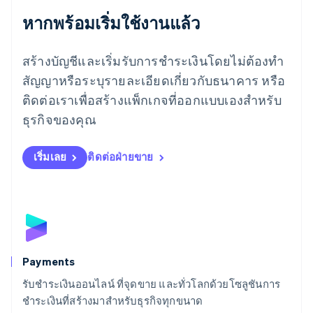
English
ลักเซมเบิร์ก
หากพร้อมเริ่มใช้งานแล้ว
Français
Deutsch
English
ลัตเวีย
สร้างบัญชีและเริ่มรับการชำระเงินโดยไม่ต้องทำ
English
ลิกเตนสไตน์
สัญญาหรือระบุรายละเอียดเกี่ยวกับธนาคาร หรือ
Deutsch
English
ติดต่อเราเพื่อสร้างแพ็กเกจที่ออกแบบเองสำหรับ
ลิทัวเนีย
English
ธุรกิจของคุณ
สเปน
Español
English
สโลวาเกีย
เริ่มเลย
ติดต่อฝ่ายขาย
English
สโลวีเนีย
English
Italiano
สวิตเซอร์แลนด์
Deutsch
Français
Italiano
English
สวีเดน
Svenska
English
Payments
สหรัฐอเมริกา
English
Español
简体中文
รับชำระเงินออนไลน์ ที่จุดขาย และทั่วโลกด้วยโซลูชันการ
สหรัฐอาหรับเอมิเรตส์
ชำระเงินที่สร้างมาสำหรับธุรกิจทุกขนาด
English