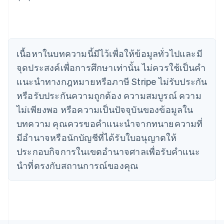
English
Français
โครเอเชีย
English
Italiano
จีนแผ่นดินใหญ่
简体中文
English
ไซปรัส
เนื้อหาในบทความนี้มีไว้เพื่อให้ข้อมูลทั่วไปและมี
English
จุดประสงค์เพื่อการศึกษาเท่านั้น ไม่ควรใช้เป็นคํา
ญี่ปุ่น
แนะนําทางกฎหมายหรือภาษี Stripe ไม่รับประกัน
日本語
English
เดนมาร์ก
หรือรับประกันความถูกต้อง ความสมบูรณ์ ความ
English
ไม่เพียงพอ หรือความเป็นปัจจุบันของข้อมูลใน
ไทย
บทความ คุณควรขอคําแนะนําจากทนายความที่
ไทย
English
นอร์เวย์
มีอํานาจหรือนักบัญชีที่ได้รับใบอนุญาตให้
English
ประกอบกิจการในเขตอํานาจศาลเพื่อรับคําแนะ
นิวซีแลนด์
English
นําที่ตรงกับสถานการณ์ของคุณ
เนเธอร์แลนด์
Nederlands
English
บราซิล
Português
English
บัลแกเรีย