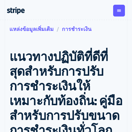
แหล่งข้อมูลเพิ่มเติม
การชำระเงิน
ตามขั้น
เอกสารประกอบ
เรียนรู้
การชำระเงิน
รายรับ
การ
แพลตฟอ
จัดการ
และ
องค์กร
Stripe Docs
บล็อก
เงิน
มาร์เก็ต
Payments
Billing
ธุรกิจสตาร์ทอัพ
ข้อมูลอ้างอิงเกี่ยวกับ API
เรื่องราวจากลูกค้า
แนวทางปฏิบัติที่ดีที่
การชำระเงิน
รายรับตาม
เพลส
ไลบรารีและ SDK
คู่มือ
ออนไลน์
แบบแผนล่วง
Stripe Apps
Global
Payment links
หน้า
Metronome
Payouts
Conne
สุดสําหรับการปรับ
การชำร
ตามกรณีใช้งาน
การชำระเงิน
การเรียกเก็บ
เบิกจ่าย
เงินสำห
การสนับสนุน
แบบไม่ต้อง
เงินตามการ
ให้กับ
การชําระเงินให้
แพลตฟอ
คู่มือ
การค้าแบบใช้เอเจนต์
เขียนโค้ด
Checkout
ใช้งาน
การชำระเงิน
บุคคลที่
อีคอมเมิร์ซ
รับการสนับสนุน
UI การชำระ
ตามรอบบิล
สาม
บริการทางการเงินที่ผสาน
รับการชำระเงินออนไลน์
แพ็กเกจการสนับสนุนที่ได้
การจัดการ
เหมาะกับท้องถิ่น: คู่มือ
เงินสำเร็จรูป
รวมในตัว
ติดตั้งใช้งานการชำระเงิน
รับการจัดการ
การชำระเงิน
Elements
การทำงานอัตโนมัติด้าน
สำเร็จรูป
บริการเฉพาะทาง
องค์ประกอบ UI
ตามรอบบิล
Invoicing
สําหรับการปรับขนาด
การเงิน
สร้างแพลตฟอร์มหรือ
ครั้งเดียวหรือ
ที่ยืดหยุ่น
ธุรกิจทั่วโลก
มาร์เก็ตเพลส
ตามแบบแผน
วิธีการชำระ
การชำระเงินในแอป
จัดการการชำระเงินตาม
เงิน
ล่วงหน้า
Tax
การชําระเงินทั่วโลก
มาร์เก็ตเพลส
รอบบิล
เข้าถึงได้
คิดภาษีการ
บริษัท
การจัดการเงิน
เสนอการเรียกเก็บเงินตาม