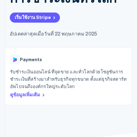
มากกว่า 125
ขายและ VAT
แพลตฟอร์ม
การใช้งาน
รายการ
Authorization
อัตโนมัติ
Revenue
แผนงานผลิตภัณฑ์
SaaS
ออกบัตรที่มีสเตเบิลคอยน์
Boost
Recognition
การประชุมประจำปีแบบ
รองรับอยู่
เริ่มใช้งาน Stripe
ยกระดับการ
เซสชัน
จัดเตรียมและจัดการ
ระบบ
ยอมรับการ
ตำแหน่งงาน
บริการด้วยเอเจนต์
อัตโนมัติ
ชำระเงิน
Link
ห้องข่าว
อัปเดตล่าสุดเมื่อวันที่ 22 พฤษภาคม 2025
ตามอุตสาหกรรม
การชำระเงินที่
สำหรับการ
Stripe
Stripe Press
Sigma
รวดเร็วขึ้น
ทำบัญชี
รายงานที่
บริษัท AI
แหล่งข้อมูล
ออกแบบเอง
แวดวงครีเอเตอร์
Data
เกม
การติดต่อ
Payments
Pipeline
การบริการ การเดินทาง
การเชื่อมต่อการทำงาน
การซิงค์
และสันทนาการ
แอป
รับชำระเงินออนไลน์ ที่จุดขาย และทั่วโลกด้วยโซลูชันการ
ติดต่อฝ่ายขาย
ข้อมูล
ประกันภัย
ตัวอย่างโค้ด
สมัครเป็นพาร์ทเนอร์
ชำระเงินที่สร้างมาสำหรับธุรกิจทุกขนาด ตั้งแต่ธุรกิจสตาร์ท
สื่อและความบันเทิง
บล็อกของนักพัฒนา
อัพไปจนถึงองค์กรใหญ่ระดับโลก
องค์กรไม่แสวงผลกำไร
สถานะ API
บริการเฉพาะทาง
ดูข้อมูลเพิ่มเติม
ภาครัฐ
เพิ่มเติม
ธุรกิจค้าปลีก
Product roadmap
ดูสิ่งที่กำลังจะมาถึง
Radar
ระบบนิเวศ
การป้องกันการฉ้อโกง
Atlas