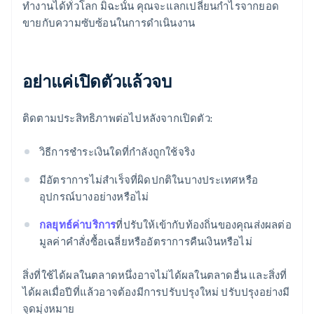
ทํางานได้ทั่วโลก มิฉะนั้น คุณจะแลกเปลี่ยนกำไรจากยอด
ขายกับความซับซ้อนในการดำเนินงาน
อย่าแค่เปิดตัวแล้วจบ
ติดตามประสิทธิภาพต่อไปหลังจากเปิดตัว:
วิธีการชําระเงินใดที่กําลังถูกใช้จริง
มีอัตราการไม่สําเร็จที่ผิดปกติในบางประเทศหรือ
อุปกรณ์บางอย่างหรือไม่
กลยุทธ์ค่าบริการ
ที่ปรับให้เข้ากับท้องถิ่นของคุณส่งผลต่อ
มูลค่าคําสั่งซื้อเฉลี่ยหรืออัตราการคืนเงินหรือไม่
กรีซ
English
เขตบริหารพิเศษฮ่องกง ประเทศจีน
สิ่งที่ใช้ได้ผลในตลาดหนึ่งอาจไม่ได้ผลในตลาดอื่น และสิ่งที่
English
简体中文
ได้ผลเมื่อปีที่แล้วอาจต้องมีการปรับปรุงใหม่ ปรับปรุงอย่างมี
แคนาดา
จุดมุ่งหมาย