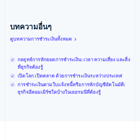
English
เบลเยียม
Nederlands
Français
Deutsch
English
โปรตุเกส
บทความอื่นๆ
Português
English
โปแลนด์
ดูบทความการชำระเงินทั้งหมด
English
ฝรั่งเศส
Français
English
ฟินแลนด์
กลยุทธ์การหักยอดการชําระเงิน: เวลา ความเสี่ยง และสิ่ง
English
Svenska
ที่ธุรกิจต้องรู้
มอลตา
เปิดโลก เปิดตลาด ด้วยการชำระเงินระหว่างประเทศ
English
มาเลเซีย
การชําระเงินตามใบแจ้งหนี้หรือการหักบัญชีอัตโนมัติ:
English
简体中文
ธุรกิจอีคอมเมิร์ซใดบ้างในเยอรมนีที่ต้องรู้
เม็กซิโก
Español
English
ยิบรอลตาร์
English
เยอรมนี
Deutsch
English
โรมาเนีย