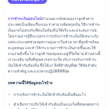
เริ่มต้นอย่างกว้างๆ แล้วลงลึก
แสดงราคาในสกุลเงินท้องถิ่น
มุ่งเน้นที่ตลาดทีละแห่ง
แปลอินเทอร์เฟซและปฏิบัติตามธรรมเนียมท้องถิ่น
การชําระเงินออนไลน์
จํานวนมากยังคงมองว่าลูกค้าต่าง
ประเทศเป็นเพียงเรื่องรอง ราคาอาจผิดสกุลเงิน วิธีการชําระ
ซื่อสัตย์เกี่ยวกับข้อจํากัดภายใน
ให้ความสําคัญกับประสบการณ์บนอุปกรณ์เคลื่อนที่
เงินอาจไม่ตรงกับที่คนในท้องถิ่นใช้จริง และประสบการณ์
รวมการปฏิบัติตามข้อกําหนดไว้ในประสบการณ์ของผู้ใช้
โดยรวมอาจรู้สึกแปลกๆ การปรับการชําระเงินให้เหมาะกับ
แต่ละประเทศช่วยลดความยุ่งยากในช่วงเวลาที่ลูกค้าพร้อม
เลือกโครงสร้างพื้นฐานที่ขยายตามความทะเยอทะยาน
จะอุดหนุน และทําให้กระบวนการชําระเงินง่ายขึ้นและใช้
ของคุณ
งานง่ายยิ่งขึ้น ไม่ว่าลูกค้าของคุณจะอยู่ที่ใดก็ตาม ด้านล่างนี้
เราจะอธิบายสิ่งที่คุณควรทราบเกี่ยวกับการปรับการชําระ
อย่าแค่เปิดตัวแล้วจบ
เงินให้เข้ากับท้องถิ่น ซึ่งได้แก่ สิ่งที่สําคัญที่สุด วิธีจัดลําดับ
ความสําคัญ และแนวทางปฏิบัติที่ดีที่สุด
บทความนี้ให้ข้อมูลอะไรบ้าง
การปรับการชําระเงินให้เข้ากับท้องถิ่นคืออะไร
ตัวเลือกการปรับให้เข้ากับท้องถิ่นแบบใดที่ส่งผลต่อการ