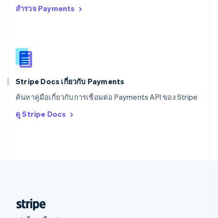
สำรวจ Payments
สหราชอาณาจักร
English
สาธารณรัฐเช็ก
English
สิงคโปร์
English
简体中文
ออสเตรเลีย
English
Stripe Docs เกี่ยวกับ Payments
ออสเตรีย
ค้นหาคู่มือเกี่ยวกับการเชื่อมต่อ Payments API ของ Stripe
Deutsch
English
อิตาลี
ดู Stripe Docs
Italiano
English
อินเดีย
English
เอสโตเนีย
English
ไอร์แลนด์
English
ฮังการี
English