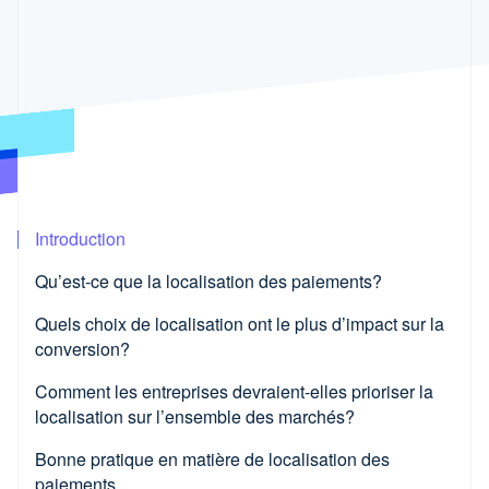
Commerce de détail
Atlas
Constitution d'une entreprise
Climate
Élimination du carbone
Écosystème
Identity
Partenaires
Vérification de l'identité
Stripe App Marketplace
Introduction
Stripe Sessions 2026
Qu’est-ce que la localisation des paiements?
Découvrez comment Stripe construit l’infrastructure économ
l’IA.
Quels choix de localisation ont le plus d’impact sur la
Regarder
conversion?
Inclure les modes de paiement locaux
Comment les entreprises devraient-elles prioriser la
localisation sur l’ensemble des marchés?
Fixer les prix dans la devise locale
Commencer par les données existantes
Bonne pratique en matière de localisation des
Adopter un texte et une expérience utilisateur
paiements