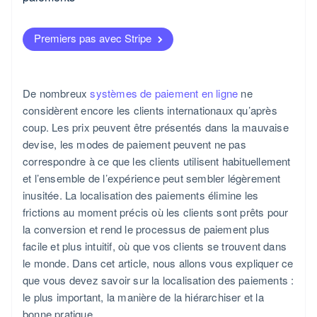
localisés
Associer l’effort de localisation au potentiel de
revenus
Proposer les bons modes de paiement
Améliorer le site pour les appareils mobiles
Premiers pas avec Stripe
Commencer à grande échelle, puis étudier dans le
Afficher les prix dans la devise locale
détail
Traduire l’interface et respecter les conventions
De nombreux
systèmes de paiement en ligne
ne
Se concentrer sur un marché à la fois
locales
considèrent encore les clients internationaux qu’après
Être honnête sur les contraintes internes
Privilégier l’expérience mobile
coup. Les prix peuvent être présentés dans la mauvaise
devise, les modes de paiement peuvent ne pas
Intégrer la conformité dans l’expérience utilisateur
correspondre à ce que les clients utilisent habituellement
Choisir une infrastructure qui évolue selon les
et l’ensemble de l’expérience peut sembler légèrement
objectifs
inusitée. La localisation des paiements élimine les
frictions au moment précis où les clients sont prêts pour
Améliorer
la conversion et rend le processus de paiement plus
facile et plus intuitif, où que vos clients se trouvent dans
le monde. Dans cet article, nous allons vous expliquer ce
que vous devez savoir sur la localisation des paiements :
le plus important, la manière de la hiérarchiser et la
bonne pratique.