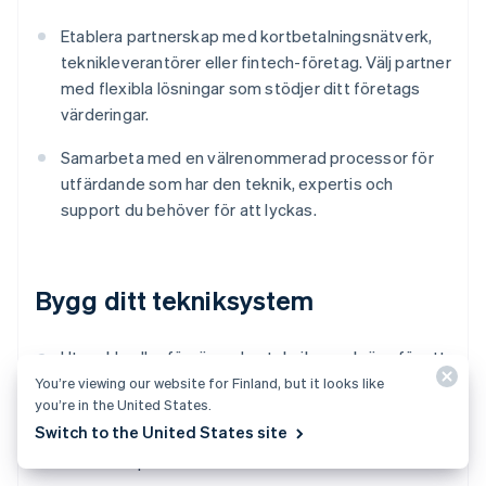
Etablera partnerskap med kortbetalningsnätverk,
teknikleverantörer eller fintech-företag. Välj partner
med flexibla lösningar som stödjer ditt företags
värderingar.
Samarbeta med en välrenommerad processor för
utfärdande som har den teknik, expertis och
support du behöver för att lyckas.
Bygg ditt tekniksystem
Utveckla eller förvärva den teknik som krävs för att
stödja din Issuing-produkt. Detta kan omfatta
You’re viewing our website for Finland, but it looks like
you’re in the United States.
korthanteringssystem, kundtjänstverktyg,
Switch to the United States site
mekanismer för förebyggande av bedrägerier eller
säkerhetsprotokoll.