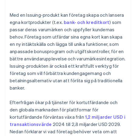
Strategiska partnerskap och utveckling av
Välj rätt produkt och funktioner
ekosystem
Med en Issuing-produkt kan företag skapa och lansera
Skapa starka partnerskap
egna kortprodukter (t.ex.
bank- och kreditkort
) som
passar deras varumärken och uppfyller kundernas
Bygg ditt tekniksystem
behov. Företag som utfärdar sina egna kort kan skapa
Skydda din produkt mot risker och bristande
en ny intäktskälla och lägga till unika funktioner, som
efterlevnad
anpassade bonusprogram och utgiftskontroller, för en
Fokus på användarupplevelsen
bättre användarupplevelse och varumärkesintegration.
Issuing-produkten är också ett kraftfullt verktyg för
Testa och lansera din produkt
företag som vill förbättra kundengagemang och
betalningsalternativ utan att förlita sig på traditionella
Övervaka och förbättra din produkt
banker.
Efterfrågan ökar på tjänster för kortutfärdande och
den globala marknaden för plattformar för
kortutfärdande förväntas växa från
1,2 miljarder USD i
transaktionsvärde
2024 till 2,8 miljarder USD 2029.
Nedan förklarar vi vad företag behöver veta om att