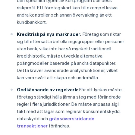
den specifika typen av kortprogram och dess
riskprofil. Ett företagskort kan till exempel kräva
andra kontroller och annan övervakning än ett
kundbankkort.
Kreditrisk på nya marknader:
Företag som riktar
sig till eftersatta befolkningsgrupper eller personer
utan bank, vilka inte har så mycket traditionell
kredithistorik, måste utveckla alternativa
poängmodeller baserade på andra datapunkter.
Detta kräver avancerade analysfunktioner, vilket
kan vara svårt att skapa och underhålla.
Godkännande av regelverk:
För att lyckas måste
företag ständigt hålla jämna steg med förändrade
regler i flera jurisdiktioner. De måste anpassa sig i
takt med att lagar som reglerar konsumentskydd,
dataskydd och
gränsöverskridande
transaktioner
förändras.