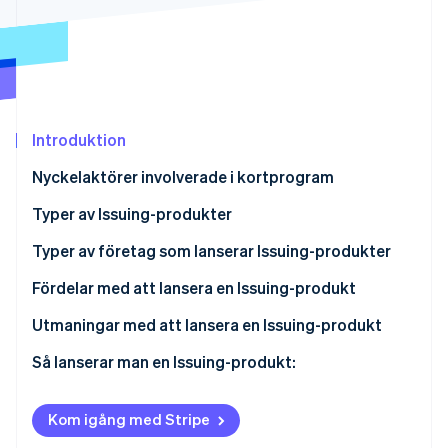
Identitetsverifiering online
Partner
Stripe App Marketplace
Stripe Sessions 2026
Introduktion
Se hur Stripe bygger den ekonomiska inf
Titta nu
Nyckelaktörer involverade i kortprogram
Utfärdare
Typer av Issuing-produkter
Inlösare
Kreditkort
Typer av företag som lanserar Issuing-produkter
Betalningsnätverk
Bankkort
Traditionella finansinstitut
Fördelar med att lansera en Issuing-produkt
Betalleverantörer
Förbetalda kort
Fintech-företag
Bättre kundrelationer
Utmaningar med att lansera en Issuing-produkt
Betalkort
Återförsäljare och varumärken
Nya intäktsflöden och lägre kostnader
Så lanserar man en Issuing-produkt:
Virtuella kort
Övriga företag
Större flexibilitet och kontroll
Definiera din strategi
Kom igång med Stripe
Konkurrensfördel
Genomför marknadsundersökningar