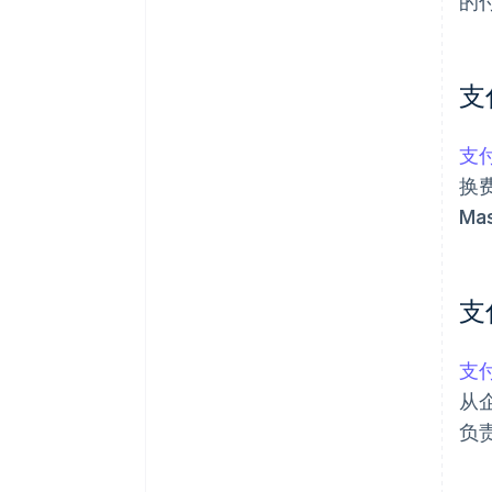
的付
支
支
换
Ma
支
支
从
负