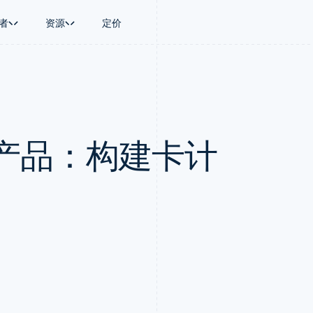
者
资源
定价
景
指南
按行业
公司
资金管理
平台和交易市
商务
持
接受线上付款
AI 企业
产品路线图
Global Payouts
Connect
币
持方案
实施预置结账流程
创作者经济
Sessions 年度大会
向第三方打款
平台支付
务
务
构建平台或交易市场
游戏
招聘
Crypto
产品：构建卡计
金融
管理订阅
酒店、旅游与休闲
资讯中心
钱包、稳定币发行和发卡基础设
动化
提供按用量计费
保险
Stripe Press
施
企业
发行稳定币支持的支付卡
媒体与娱乐
支付
通过智能体配置和管理服务
非营利组织
场
专业服务
理
公共部门
零售
化
on