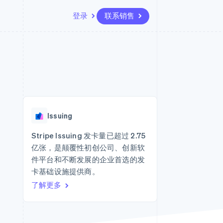
登录
联系销售
资源
生态系统
联系
场
更多
应用集成
合作伙伴
联系销售
Product roadmap
代码示例
Stripe App Marketplace
成为合作伙伴
了解未来规划
开发者博客
API 状态
Radar
欺诈防范
Issuing
Atlas
初创企业注册
Stripe Issuing 发卡量已超过 2.75
亿张，是颠覆性初创公司、创新软
Climate
碳移除
件平台和不断发展的企业首选的发
卡基础设施提供商。
了解更多