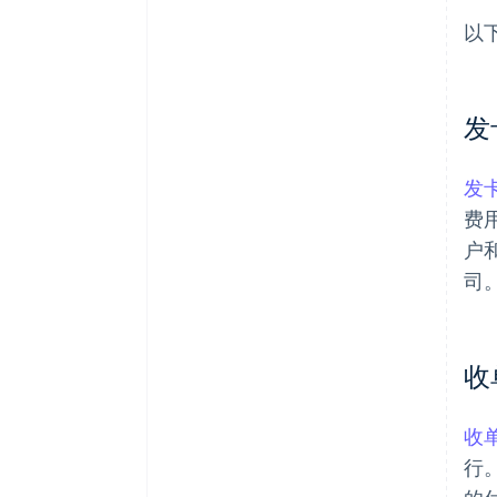
以
发
发
费
户
司
收
收
行