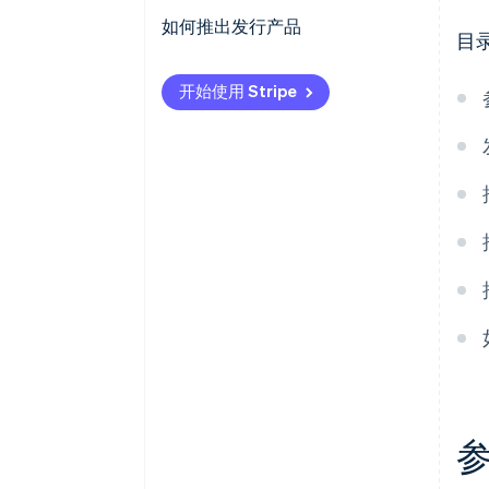
签账卡
零售商和品牌
新的收入来源和更低的成本
如何推出发行产品
目
虚拟卡
其他企业
更大的灵活性和控制力
定义您的策略
开始使用 Stripe
竞争优势
开展市场调查
战略伙伴关系和生态系统开发
选择合适的产品和功能
建立牢固的合作伙伴关系
构建您的技术体系
保护您的产品免受风险和不合规
行为的影响
关注用户体验
测试并发布您的产品
监控和改进您的产品