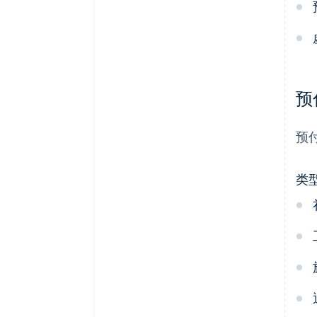
预
预
类