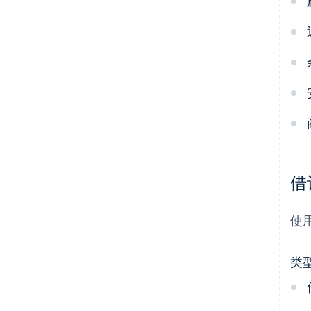
借
使
类