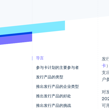
加速结账
导言
发
卡
参与卡计划的主要参与者
支
发卡行
发行产品的类型
户
收单机构
信用卡
推出发行产品的企业类型
对
支付网络
借记卡
传统金融机构
推出发行产品的好处
2
可
支付处理商
预付卡
金融科技公司
更好的客户联系
推出发行产品的挑战