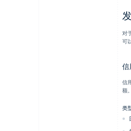
对
可
信
信
额
类