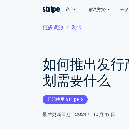
产品
解决方案
开发
更多资源
发卡
按企业阶段
文档
学习
按应用场
支持
支付
营收
大型企业
Stripe 文档
博客
智能体
获取支
Payments
Billing
初创企业
API 参考文档
客户案例
加密货
托管支
在线支付
经常性收入
库与 SDK
指南
电子商
专业服
Managed Payments
Metronome
Stripe Apps
如何推出发行
嵌入式
备案商家解决方案
按用量计费
财务自
Payment links
Subscriptions
全球化
无代码支付
订阅管理
应用内
划需要什么
Checkout
Invoicing
交易市
预构建支付界面
一次性或定期账单
资金管
Elements
Tax
平台
灵活的 UI 组件
销售税和增值税自动
SaaS
Payment methods
Revenue Recogniti
开始使用 Stripe
接入 125+ 种支付方式
会计自动化
Terminal
Stripe Sigma
线下支付
自定义报告
最后更新日期：2024 年 10 月 17 日
Authorization Boost
Data Pipeline
支付成功率优化
数据同步
Link