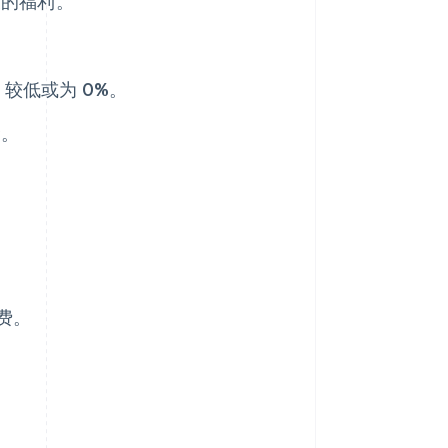
关的福利。
 较低或为 0%。
金。
费。