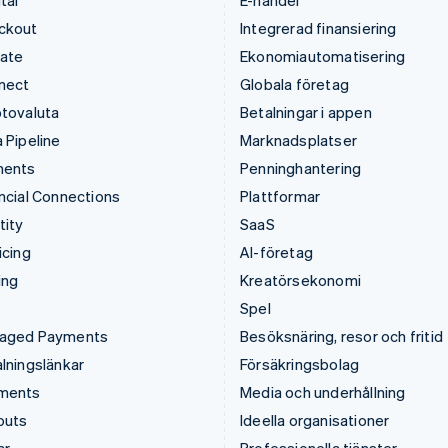
tal
E-handel
ckout
Integrerad finansiering
mate
Ekonomiautomatisering
nect
Globala företag
tovaluta
Betalningar i appen
 Pipeline
Marknadsplatser
ments
Penninghantering
ncial Connections
Plattformar
tity
SaaS
icing
AI-företag
ing
Kreatörsekonomi
Spel
aged Payments
Besöksnäring, resor och fritid
lningslänkar
Försäkringsbolag
ments
Media och underhållning
outs
Ideella organisationer