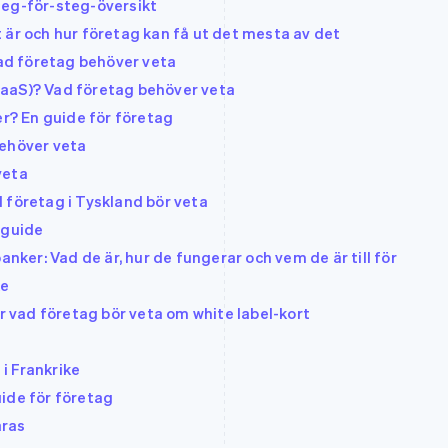
teg-för-steg-översikt
 är och hur företag kan få ut det mesta av det
d företag behöver veta
aaS)? Vad företag behöver veta
er? En guide för företag
behöver veta
veta
 företag i Tyskland bör veta
 guide
er: Vad de är, hur de fungerar och vem de är till för
ke
är vad företag bör veta om white label-kort
i Frankrike
ide för företag
aras