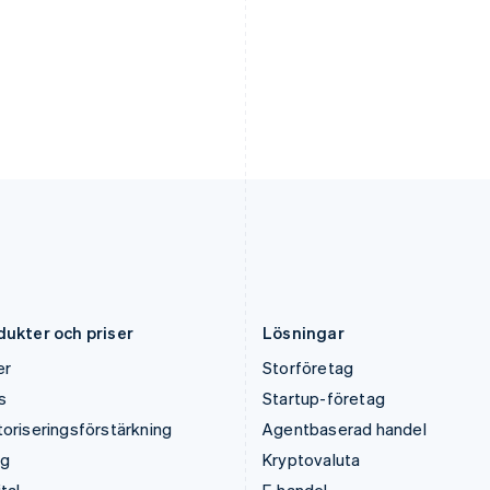
Italiano
English
English
Japan
Nya Zeeland
日本語
English
English
Kanada
Polen
English
Français
English
Kroatien
Portugal
English
Italiano
Português
English
Lettland
Rumänien
English
English
Liechtenstein
Schweiz
Deutsch
English
Deutsch
Français
Italiano
English
Litauen
Singapore
English
English
简体中文
Luxemburg
Slovakien
Français
Deutsch
English
English
dukter och priser
Lösningar
er
Storföretag
s
Startup-företag
oriseringsförstärkning
Agentbaserad handel
ng
Kryptovaluta