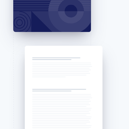
Stripe Sessions 2026
Se hur Stripe bygger den
ekonomiska
infrastrukturen för AI.
Titta nu