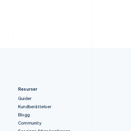
ไทย
English
Tjeckien
English
Tyskland
Deutsch
English
Ungern
English
USA
English
Español
简体中文
Österrike
Deutsch
English
Resurser
Guider
Kundberättelser
Blogg
Community