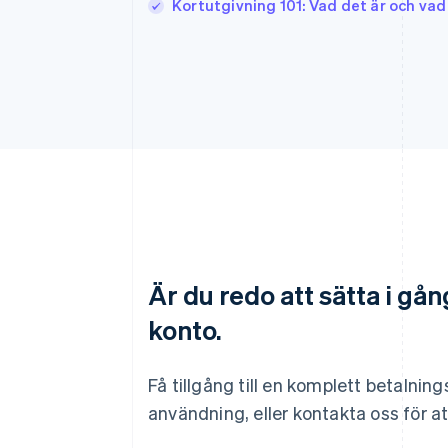
Kortutgivning 101: Vad det är och va
Australien
Är du redo att sätta i gå
English
Belgien
konto.
Nederlands
Français
Deutsch
English
Brasilien
Português
English
Få tillgång till en komplett betalni
Bulgarien
användning, eller kontakta oss för at
English
Cypern