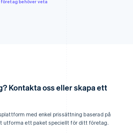
d företag behöver veta
Grekland
Malaysia
ng? Kontakta oss eller skapa ett
English
English
简体中文
Hongkong SAR, Kina
Malta
English
简体中文
English
Indien
Mexiko
English
Español
English
ngsplattform med enkel prissättning baserad på
Irland
Nederländerna
t utforma ett paket speciellt för ditt företag.
English
Nederlands
English
Italien
Norge