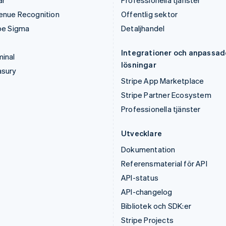
ar
Professionella tjänster
enue Recognition
Offentlig sektor
pe Sigma
Detaljhandel
Integrationer och anpassad
inal
lösningar
asury
Stripe App Marketplace
Stripe Partner Ecosystem
Professionella tjänster
Utvecklare
Dokumentation
Referensmaterial för API
API-status
API-changelog
Bibliotek och SDK:er
Stripe Projects