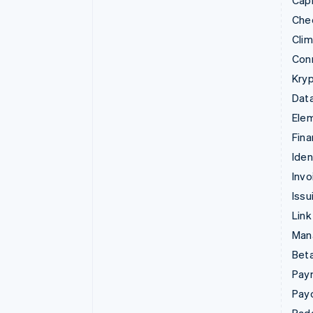
Capi
Che
Cli
Con
Kryp
Data
Ele
Fina
Iden
Invo
Issu
Link
Man
Beta
Pay
Pay