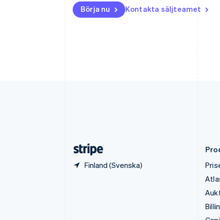
English
Börja nu
Kontakta säljteamet
Danmark
English
Estland
English
Fastlandskina
简体中文
English
Finland
English
Svenska
Frankrike
Français
English
Förenade Arabemiraten
English
Gibraltar
English
Pro
Finland (Svenska)
Pris
Atla
Aukt
Billi