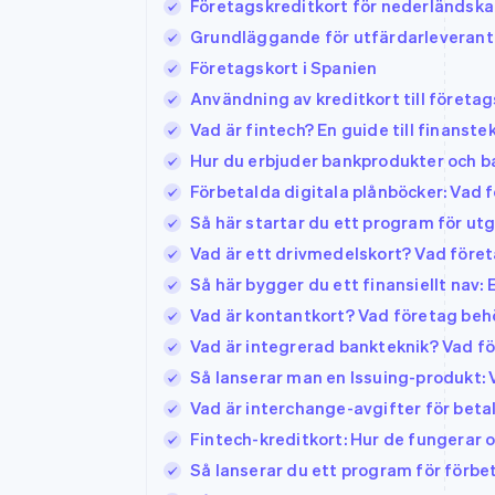
Företagskreditkort för nederländska f
Accelererad kassaprocess
Grundläggande för utfärdarleverantöre
Financial Connections
Länkade finanskontodata
Företagskort i Spanien
Användning av kreditkort till företa
Vad är fintech? En guide till finanste
Hur du erbjuder bankprodukter och ba
Förbetalda digitala plånböcker: Vad 
Så här startar du ett program för utg
Vad är ett drivmedelskort? Vad före
Så här bygger du ett finansiellt nav: 
Vad är kontantkort? Vad företag beh
Vad är integrerad bankteknik? Vad f
Så lanserar man en Issuing-produkt: 
Vad är interchange-avgifter för beta
Fintech-kreditkort: Hur de fungerar
Så lanserar du ett program för förbet