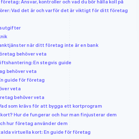
öretag: Ansvar, kontroller och vad du bör hålla koll på
r: Vad det är och varför det är viktigt för ditt företag
gsutgifter
knik
nktjänster när ditt företag inte är en bank
företag behöver veta
iftshantering: En stegvis guide
tag behöver veta
En guide för företag
över veta
öretag behöver veta
Vad som krävs för att bygga ett kortprogram
lkort? Hur de fungerar och hur man finjusterar dem
 och hur företag använder dem
alda virtuella kort: En guide för företag