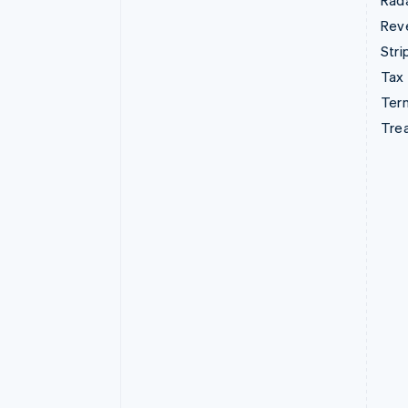
Rad
Rev
Stri
Tax
Term
Tre