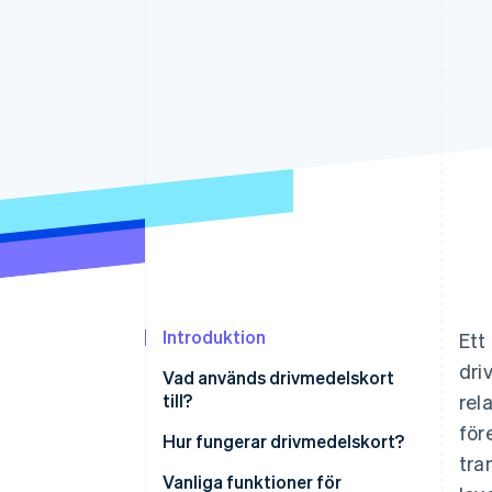
Accelererad kassaprocess
Financial Connections
Länkade finanskontodata
Introduktion
Ett
dri
Vad används drivmedelskort
till?
rel
för
Hur fungerar drivmedelskort?
tra
Vanliga funktioner för