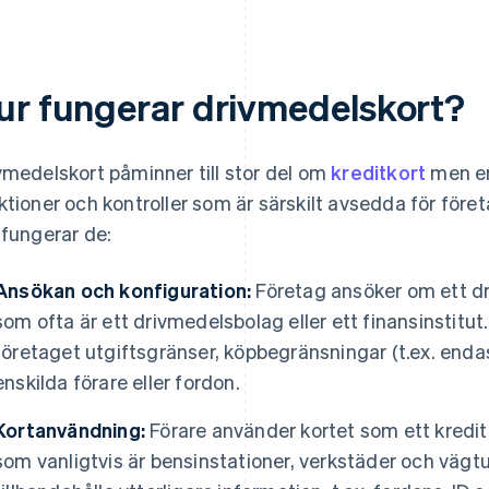
ur fungerar drivmedelskort?
vmedelskort påminner till stor del om
kreditkort
men erb
ktioner och kontroller som är särskilt avsedda för före
 fungerar de:
Ansökan och konfiguration:
Företag ansöker om ett dr
som ofta är ett drivmedelsbolag eller ett finansinstitu
företaget utgiftsgränser, köpbegränsningar (t.ex. endast 
enskilda förare eller fordon.
Kortanvändning:
Förare använder kortet som ett kredit
som vanligtvis är bensinstationer, verkstäder och vägtu