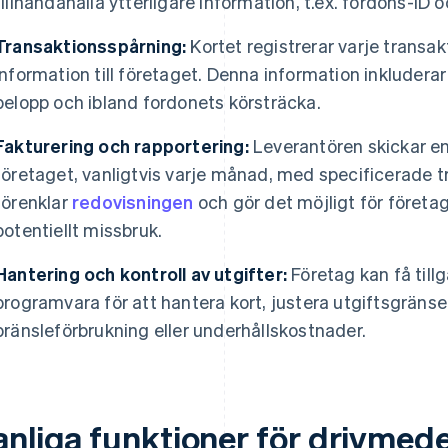
tillhandahålla ytterligare information, t.ex. fordons-ID
Transaktionsspårning:
Kortet registrerar varje transak
information till företaget. Denna information inkluderar
belopp och ibland fordonets körsträcka.
Fakturering och rapportering:
Leverantören skickar en 
företaget, vanligtvis varje månad, med specificerade tr
förenklar
redovisningen
och gör det möjligt för företag
potentiellt missbruk.
Hantering och kontroll av utgifter:
Företag kan få tillgå
programvara för att hantera kort, justera utgiftsgräns
bränsleförbrukning eller underhållskostnader.
anliga funktioner för drivmede