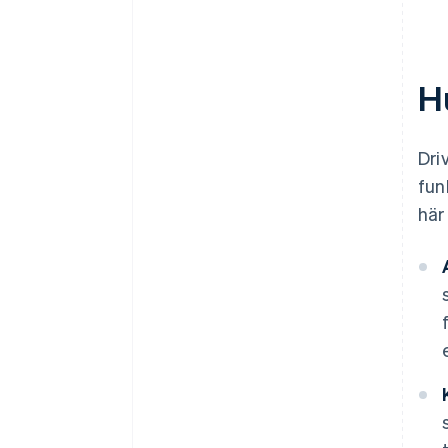
H
Dri
fun
här