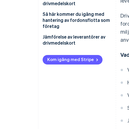
lev
drivmedelskort
Så här kommer du igång med
Dri
hantering av fordonsflotta som
for
företag
mil
Jämförelse av leverantörer av
anv
drivmedelskort
Täckning och kortacceptans
Vad
Kom igång med Stripe
Kostnads- och avgiftsstruktur
Hanteringsfunktioner
Rapportering och analys
Kundtjänst
Säkerhetsfunktioner
Flexibilitet