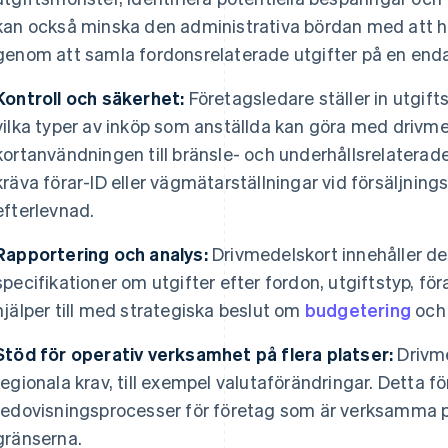
kan också minska den administrativa bördan med att ha
genom att samla fordonsrelaterade utgifter på en enda
Kontroll och säkerhet:
Företagsledare ställer in utgif
vilka typer av inköp som anställda kan göra med drivm
kortanvändningen till bränsle- och underhållsrelaterade 
kräva förar-ID eller vägmätarställningar vid försäljning
efterlevnad.
Rapportering och analys:
Drivmedelskort innehåller de
specifikationer om utgifter efter fordon, utgiftstyp, f
hjälper till med strategiska beslut om
budgetering
och 
Stöd för operativ verksamhet på flera platser:
Drivme
regionala krav, till exempel valutaförändringar. Detta fö
redovisningsprocesser för företag som är verksamma på 
gränserna.