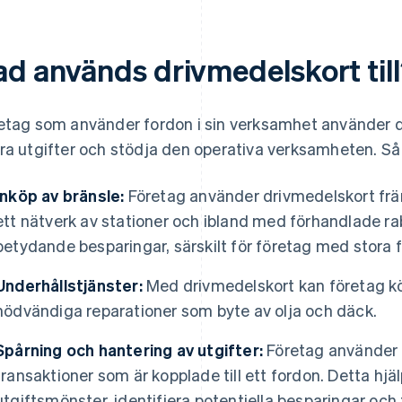
ad används drivmedelskort til
etag som använder fordon i sin verksamhet använder dr
ra utgifter och stödja den operativa verksamheten. Så 
Inköp av bränsle:
Företag använder drivmedelskort främ
ett nätverk av stationer och ibland med förhandlade raba
betydande besparingar, särskilt för företag med stora fl
Underhållstjänster:
Med drivmedelskort kan företag k
nödvändiga reparationer som byte av olja och däck.
Spårning och hantering av utgifter:
Företag använder d
transaktioner som är kopplade till ett fordon. Detta hj
utgiftsmönster, identifiera potentiella besparingar och 