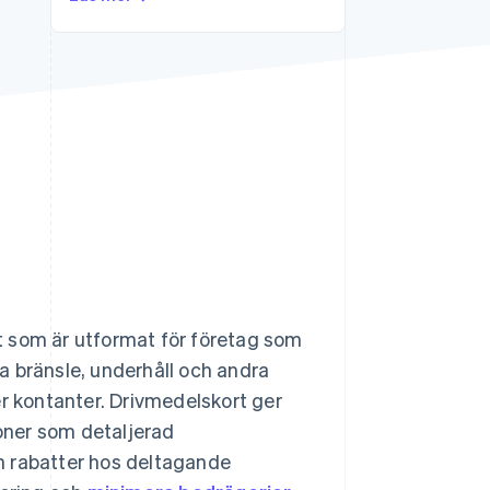
Stripe Sessions 2026
Se hur Stripe bygger den
ekonomiska
infrastrukturen för AI.
Titta nu
ort som är utformat för företag som
pa bränsle, underhåll och andra
er kontanter. Drivmedelskort ger
ioner som detaljerad
h rabatter hos deltagande