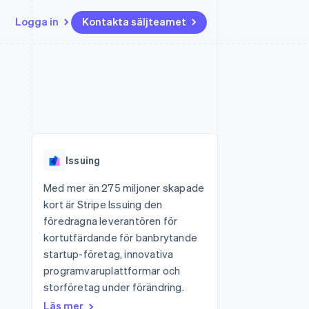
Logga in
Kontakta säljteamet
Resurser
Ecosystem
Kontakt
ch
Mer
er
Appintegrationer
Partner
Kontakta säljteamet
Product roadmap
Kodexempel
Stripe App Marketplace
Bli partner
Se vad som kommer härnäst
Utvecklarblogg
r plattformar
tid
API-status
Radar
 plattformar
Bedrägeribekämpning
nanstjänster
Issuing
Atlas
tuella kort
Bolagsbildning för startups
Med mer än 275 miljoner skapade
kort är Stripe Issuing den
Climate
Koldioxidinfångning
föredragna leverantören för
kortutfärdande för banbrytande
Identity
Identitetsverifiering online
startup-företag, innovativa
programvaruplattformar och
storföretag under förändring.
Läs mer