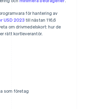
tering och
minimera bedrägerier
.
programvara för hantering av
der USD 2023
till nästan 116,6
 veta om drivmedelskort: hur de
 rätt kortleverantör.
ta som företag