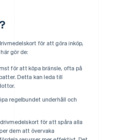
l?
ivmedelskort för att göra inköp,
här gör de:
st för att köpa bränsle, ofta på
tter. Detta kan leda till
ottor.
öpa regelbundet underhåll och
rivmedelskort för att spåra alla
älper dem att övervaka
fördela resurser mer effektivt. Det