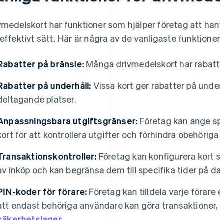
vmedelskort har funktioner som hjälper företag att han
 effektivt sätt. Här är några av de vanligaste funktione
Rabatter på bränsle:
Många drivmedelskort har rabatte
Rabatter på underhåll:
Vissa kort ger rabatter på unde
deltagande platser.
Anpassningsbara utgiftsgränser:
Företag kan ange spe
kort för att kontrollera utgifter och förhindra obehöriga
Transaktionskontroller:
Företag kan konfigurera kort så
av inköp och kan begränsa dem till specifika tider på da
PIN-koder för förare:
Företag kan tilldela varje förare 
att endast behöriga användare kan göra transaktioner, vil
säkerhetslager
.