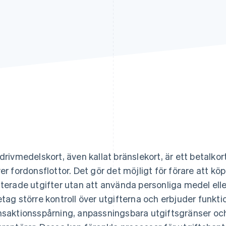
 drivmedelskort, även kallat bränslekort, är ett betalk
ver fordonsflottor. Det gör det möjligt för förare att kö
aterade utgifter utan att använda personliga medel ell
etag större kontroll över utgifterna och erbjuder funkt
nsaktionsspårning, anpassningsbara utgiftsgränser oc