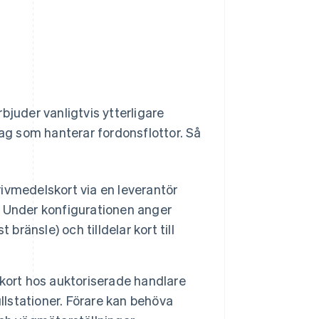
juder vanligtvis ytterligare
tag som hanterar fordonsflottor. Så
ivmedelskort via en leverantör
t. Under konfigurationen anger
bränsle) och tilldelar kort till
kort hos auktoriserade handlare
llstationer. Förare kan behöva