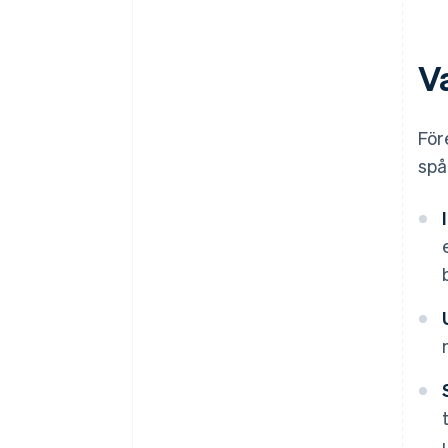
V
För
spå