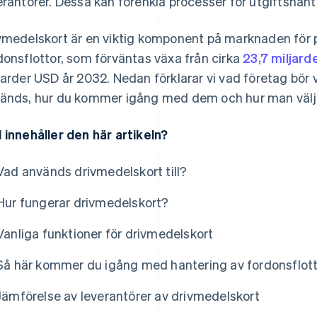
erantörer. Dessa kan förenkla processer för utgiftshan
vmedelskort är en viktig komponent på marknaden för 
donsflottor, som förväntas växa från cirka
23,7 miljar
jarder USD år 2032. Nedan förklarar vi vad företag bör
änds, hur du kommer igång med dem och hur man väljer
 innehåller den här artikeln?
Vad används drivmedelskort till?
Hur fungerar drivmedelskort?
Vanliga funktioner för drivmedelskort
Så här kommer du igång med hantering av fordonsflot
Jämförelse av leverantörer av drivmedelskort