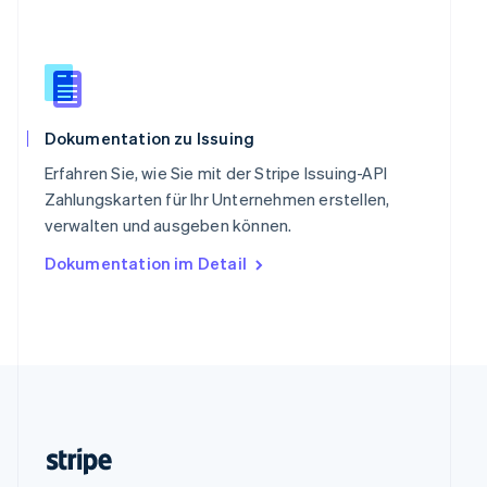
Slowenien
English
Italiano
Sonderverwaltungsregion Hongkong,
China
English
简体中文
Spanien
Dokumentation zu Issuing
Español
English
Thailand
Erfahren Sie, wie Sie mit der Stripe Issuing-API
ไทย
English
Zahlungskarten für Ihr Unternehmen erstellen,
Tschechische Republik
verwalten und ausgeben können.
English
Ungarn
Dokumentation im Detail
English
Vereinigte Arabische Emirate
English
Vereinigte Staaten
English
Español
简体中文
Vereinigtes Königreich
English
Zypern
English