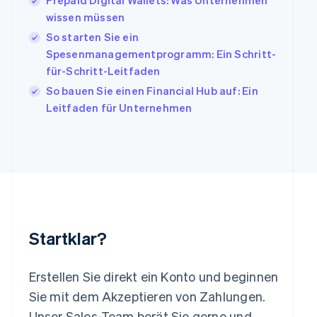
Prepaid Digital Wallets: Was Unternehmen
Italien
wissen müssen
Italiano
English
Japan
So starten Sie ein
日本語
English
Spesenmanagementprogramm: Ein Schritt-
Kanada
für-Schritt-Leitfaden
English
Français
Kroatien
So bauen Sie einen Financial Hub auf: Ein
English
Italiano
Leitfaden für Unternehmen
Lettland
English
Liechtenstein
Deutsch
English
Litauen
English
Luxemburg
Français
Deutsch
English
Malaysia
Startklar?
English
简体中文
Malta
English
Erstellen Sie direkt ein Konto und beginnen
Mexiko
Sie mit dem Akzeptieren von Zahlungen.
Español
English
Unser Sales-Team berät Sie gerne und