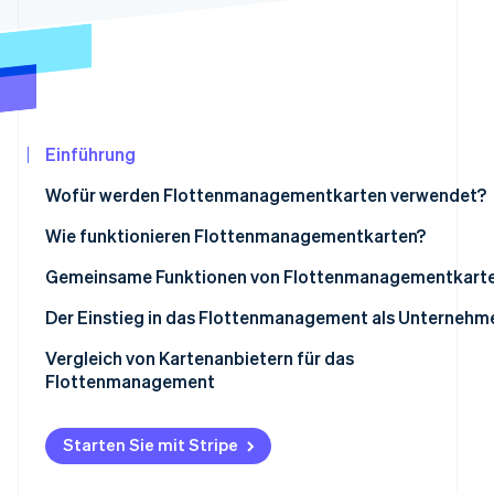
Betrugsprävention
Ecosystem
Atlas
Start-up-Gründung
Partner
Stripe App-Marktplatz
Climate
CO₂-Entnahme
Identity
Einführung
Online-Identitätsprüfung
Wofür werden Flottenmanagementkarten verwendet?
Wie funktionieren Flottenmanagementkarten?
Gemeinsame Funktionen von Flottenmanagementkart
Stripe-Sessions 2026
Der Einstieg in das Flottenmanagement als Unternehm
Erfahren Sie, wie Stripe Lösungen für die
Jetzt ansehen
Vergleich von Kartenanbietern für das
Flottenmanagement
Reichweite und Akzeptanz
Starten Sie mit Stripe
Kosten- und Gebührenstruktur