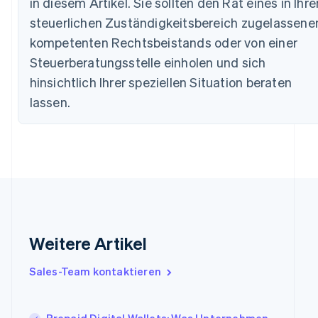
in diesem Artikel. Sie sollten den Rat eines in Ihr
Bulgarien
English
steuerlichen Zuständigkeitsbereich zugelassene
Dänemark
kompetenten Rechtsbeistands oder von einer
English
Deutschland
Steuerberatungsstelle einholen und sich
Deutsch
English
hinsichtlich Ihrer speziellen Situation beraten
Estland
lassen.
English
Festlandchina
简体中文
English
Finnland
English
Svenska
Frankreich
Français
English
Gibraltar
English
Griechenland
Weitere Artikel
English
Indien
Sales-Team kontaktieren
English
Irland
English