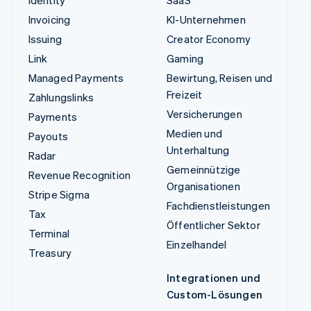
Identity
SaaS
Invoicing
KI-Unternehmen
Issuing
Creator Economy
Link
Gaming
Managed Payments
Bewirtung, Reisen und
Freizeit
Zahlungslinks
Versicherungen
Payments
Medien und
Payouts
Unterhaltung
Radar
Gemeinnützige
Revenue Recognition
Organisationen
Stripe Sigma
Fachdienstleistungen
Tax
Öffentlicher Sektor
Terminal
Einzelhandel
Treasury
Integrationen und
Custom-Lösungen