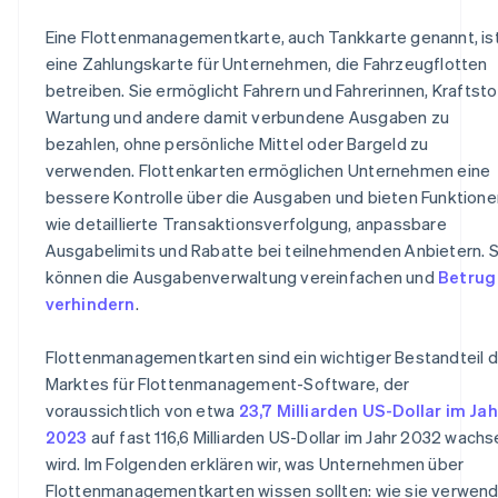
Verwaltungsfunktionen
Eine Flottenmanagementkarte, auch Tankkarte genannt, is
Berichte und Analysen
eine Zahlungskarte für Unternehmen, die Fahrzeugflotten
betreiben. Sie ermöglicht Fahrern und Fahrerinnen, Kraftsto
Kundenbetreuung
Wartung und andere damit verbundene Ausgaben zu
Sicherheitsfunktionen
bezahlen, ohne persönliche Mittel oder Bargeld zu
verwenden. Flottenkarten ermöglichen Unternehmen eine
Flexibilität
bessere Kontrolle über die Ausgaben und bieten Funktione
wie detaillierte Transaktionsverfolgung, anpassbare
Ausgabelimits und Rabatte bei teilnehmenden Anbietern. S
können die Ausgabenverwaltung vereinfachen und
Betrug
verhindern
.
Flottenmanagementkarten sind ein wichtiger Bestandteil 
Marktes für Flottenmanagement-Software, der
voraussichtlich von etwa
23,7 Milliarden US-Dollar im Jah
2023
auf fast 116,6 Milliarden US-Dollar im Jahr 2032 wach
wird. Im Folgenden erklären wir, was Unternehmen über
Flottenmanagementkarten wissen sollten: wie sie verwen