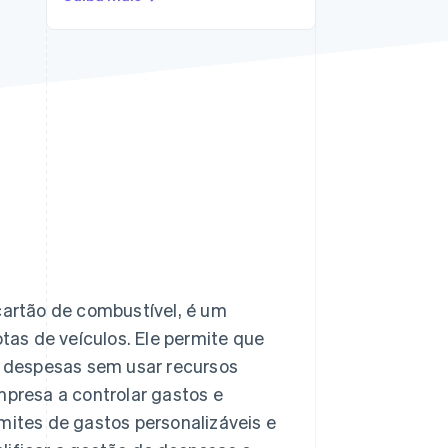
Stripe Sessions 2026
Veja como a Stripe está
construindo a
infraestrutura
econômica da IA.
Assista agora
artão de combustível, é um
as de veículos. Ele permite que
 despesas sem usar recursos
mpresa a controlar gastos e
ites de gastos personalizáveis e