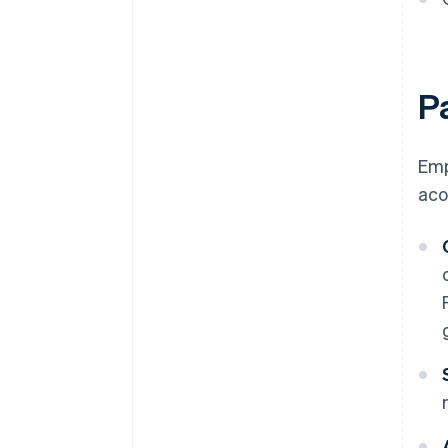
P
Emp
aco