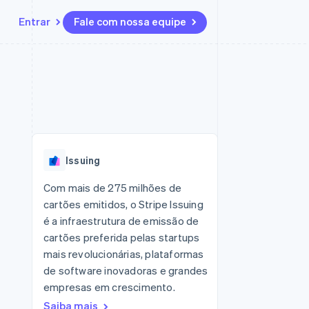
Entrar
Fale com nossa equipe
Recursos
Ecossistema
Contato
 marketplaces
Mais
Integrações de aplicativos
Parceiros
Fale com a equipe de vendas
Product roadmap
sões
Exemplos de códigos
Stripe App Marketplace
Seja um parceiro
Veja o que está chegando
ara plataformas
Blog de desenvolvedores
 platforms
zer
Status da API
Radar
ceiros
Prevenção de fraudes
Issuing
Atlas
ativos
 e virtuais
Incorporação de startups
Com mais de 275 milhões de
cartões emitidos, o Stripe Issuing
Climate
Remoção de carbono
é a infraestrutura de emissão de
cartões preferida pelas startups
Identity
Verificação de identidade
mais revolucionárias, plataformas
de software inovadoras e grandes
empresas em crescimento.
Saiba mais