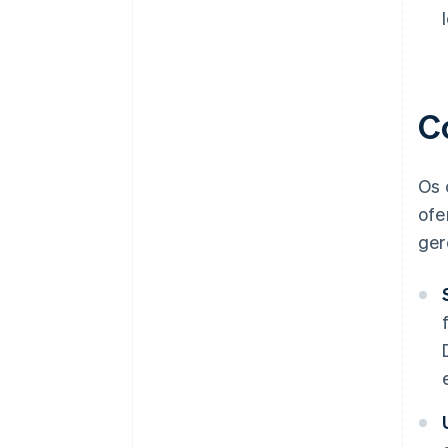
C
Os 
ofe
ger