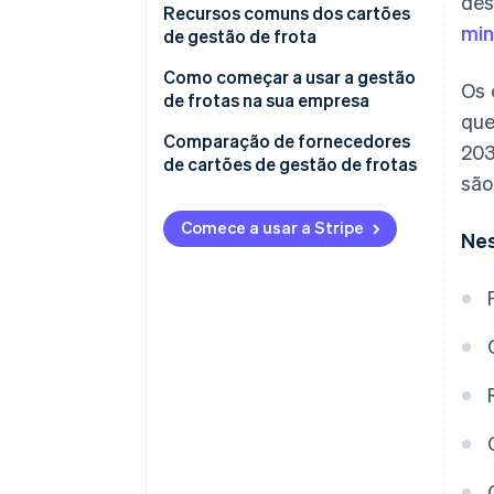
des
Recursos comuns dos cartões
min
de gestão de frota
Como começar a usar a gestão
Os 
de frotas na sua empresa
que
Comparação de fornecedores
203
de cartões de gestão de frotas
são
Cobertura e aceitação
Comece a usar a Stripe
Nes
Estrutura de custos e tarifas
Recursos de gerenciamento
Relatórios e análises
Atendimento ao cliente
Recursos de segurança
Flexibilidade