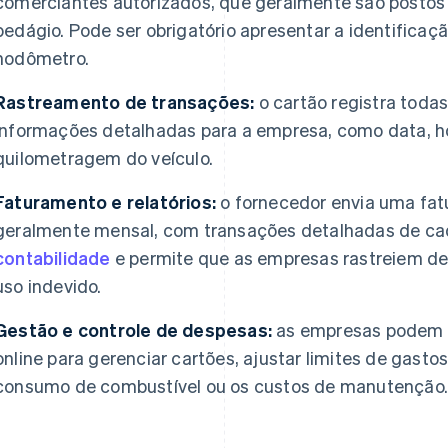
comerciantes autorizados, que geralmente são postos d
pedágio. Pode ser obrigatório apresentar a identificaçã
hodômetro.
Rastreamento de transações:
o cartão registra toda
informações detalhadas para a empresa, como data, hora
quilometragem do veículo.
Faturamento e relatórios:
o fornecedor envia uma fat
geralmente mensal, com transações detalhadas de cada
contabilidade
e permite que as empresas rastreiem de
uso indevido.
Gestão e controle de despesas:
as empresas podem a
online para gerenciar cartões, ajustar limites de gastos
consumo de combustível ou os custos de manutenção