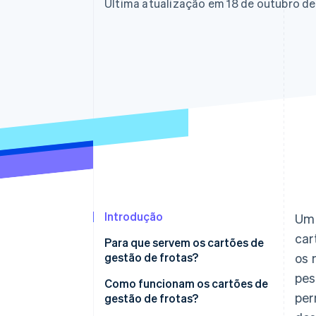
Authorization Boost
Última atualização em 18 de outubro d
Otimizações de aceitação
Link
Checkout acelerado
Financial Connections
Dados de contas vinculadas
Introdução
Um 
car
Para que servem os cartões de
gestão de frotas?
os 
pes
Como funcionam os cartões de
per
gestão de frotas?