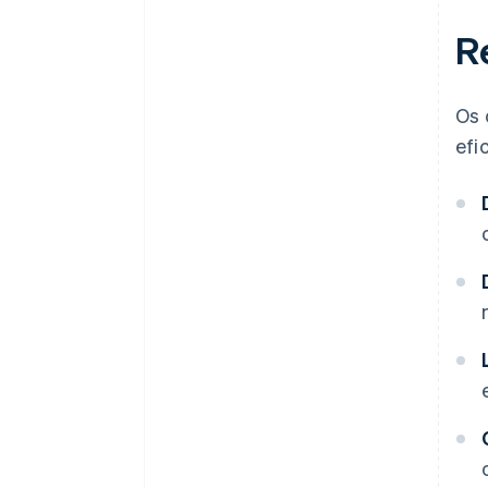
R
Os 
efi