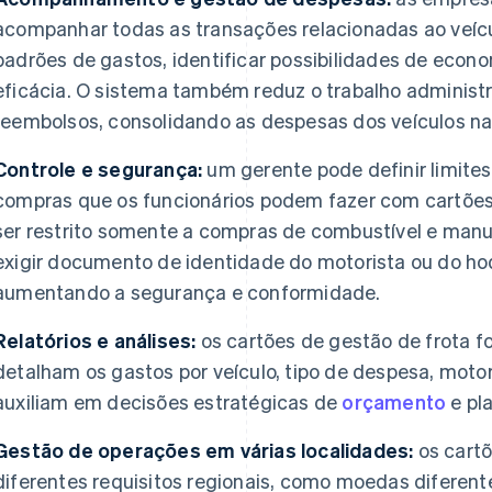
acompanhar todas as transações relacionadas ao veíc
padrões de gastos, identificar possibilidades de econ
eficácia. O sistema também reduz o trabalho administr
reembolsos, consolidando as despesas dos veículos n
Controle e segurança:
um gerente pode definir limites 
compras que os funcionários podem fazer com cartões 
ser restrito somente a compras de combustível e man
exigir documento de identidade do motorista ou do h
aumentando a segurança e conformidade.
Relatórios e análises:
os cartões de gestão de frota f
detalham os gastos por veículo, tipo de despesa, motori
auxiliam em decisões estratégicas de
orçamento
e pl
Gestão de operações em várias localidades:
os cartõ
diferentes requisitos regionais, como moedas diferente