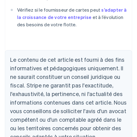
Vérifiez si le fournisseur de cartes peut
s’adapter à
la croissance de votre entreprise
et à l’évolution
des besoins de votre flotte.
Le contenu de cet article est fourni à des fins
Allemagne
Deutsch
English
informatives et pédagogiques uniquement. Il
Australie
ne saurait constituer un conseil juridique ou
English
Autriche
fiscal. Stripe ne garantit pas l'exactitude,
Deutsch
English
l'exhaustivité, la pertinence, ni l'actualité des
Belgique
informations contenues dans cet article. Nous
Nederlands
Français
Deutsch
English
Brésil
vous conseillons de solliciter l'avis d'un avocat
Português
English
compétent ou d'un comptable agréé dans le
Bulgarie
ou les territoires concernés pour obtenir des
English
Canada
conseils adaptés à votre situation.