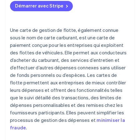
Démarrer avec Stripe
Structure des coûts et des frais
Fonctionnalités de gestion
Une carte de gestion de flotte, également connue
Rapports et analyses
sous le nom de carte carburant, est une carte de
paiement conçue pour les entreprises qui exploitent
Service à la clientèle
des flottes de véhicules. Elle permet aux conducteurs
Fonctionnalités de sécurité
d’acheter du carburant, des services d’entretien et
d’effectuer d’autres dépenses connexes sans utiliser
Flexibilité
de fonds personnels ou d’espèces. Les cartes de
flotte permettent aux entreprises de mieux contrôler
leurs dépenses et offrent des fonctionnalités telles
que le suivi détaillé des transactions, des limites de
dépenses personnalisables et des remises chez les
fournisseurs participants. Elles peuvent simplifier les
processus de gestion des dépenses et
minimiser la
fraude
.