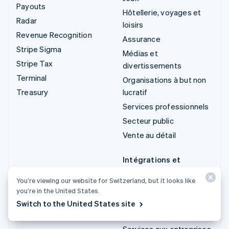
Payouts
Hôtellerie, voyages et
Radar
loisirs
Revenue Recognition
Assurance
Stripe Sigma
Médias et
Stripe Tax
divertissements
Terminal
Organisations à but non
Treasury
lucratif
Services professionnels
Secteur public
Vente au détail
Intégrations et
solutions sur mesure
You’re viewing our website for Switzerland, but it looks like
Stripe App Marketplace
you’re in the United States.
Écosystème de
Switch to the United States site
partenaires Stripe
Services aux entreprises