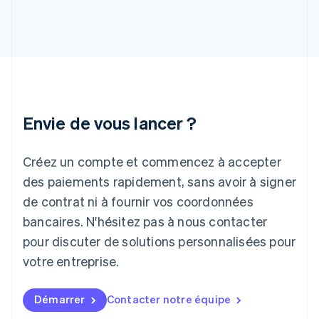
English
Grèce
English
Hongrie
English
Inde
English
Irlande
Envie de vous lancer ?
English
Italie
Italiano
English
Créez un compte et commencez à accepter
Japon
日本語
English
des paiements rapidement, sans avoir à signer
Lettonie
de contrat ni à fournir vos coordonnées
English
bancaires. N'hésitez pas à nous contacter
Liechtenstein
pour discuter de solutions personnalisées pour
Deutsch
English
Lituanie
votre entreprise.
English
Luxembourg
Français
Deutsch
English
Démarrer
Contacter notre équipe
Malaisie