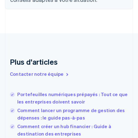
English
Français
Chine continentale
简体中文
English
Chypre
English
Croatie
English
Italiano
Danemark
English
Émirats arabes unis
Plus d'articles
English
Espagne
Contacter notre équipe
Español
English
Estonie
English
Portefeuilles numériques prépayés : Tout ce que
États-Unis
les entreprises doivent savoir
English
Español
简体中文
Finlande
Comment lancer un programme de gestion des
English
Svenska
dépenses : le guide pas-à-pas
France
Comment créer un hub financier : Guide à
Français
English
destination des entreprises
Gibraltar