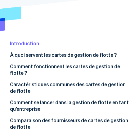
Découvrez les prochaines évolutions
Commerce en ligne
Radar
Prévention de la fraude
Écosystème
Atlas
Constitution de start-up
Partenaires
Introduction
Climate
Stripe App Marketplace
Élimination du carbone
À quoi servent les cartes de gestion de flotte ?
Identity
Vérification de l'identité
Comment fonctionnent les cartes de gestion de
flotte ?
Caractéristiques communes des cartes de gestion
de flotte
Stripe Sessions 2026
Comment se lancer dans la gestion de flotte en tant
Découvrez comment Stripe construit l’infrastructure écono
qu’entreprise
Regarder la vidéo
Comparaison des fournisseurs de cartes de gestion
de flotte
Couverture et acceptation