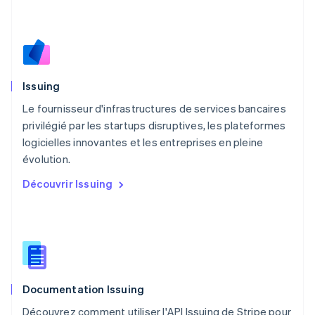
English
简体中文
Malte
English
Mexique
Español
English
Norvège
Issuing
English
Nouvelle-Zélande
Le fournisseur d'infrastructures de services bancaires
English
privilégié par les startups disruptives, les plateformes
Pays-Bas
logicielles innovantes et les entreprises en pleine
Nederlands
English
évolution.
Pologne
English
Découvrir Issuing
Portugal
Português
English
R.A.S. de Hong Kong, Chine
English
简体中文
République tchèque
English
Roumanie
Documentation Issuing
English
Royaume-Uni
Découvrez comment utiliser l'API Issuing de Stripe pour