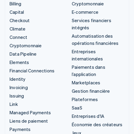
Billing
Cryptomonnaie
Capital
E-commerce
Checkout
Services financiers
intégrés
Climate
Automatisation des
Connect
opérations financières
Cryptomonnaie
Entreprises
Data Pipeline
internationales
Elements
Paiements dans
Financial Connections
l’application
Identity
Marketplaces
Invoicing
Gestion financière
Issuing
Plateformes
Link
SaaS
Managed Payments
Entreprises d'IA
Liens de paiement
Économie des créateurs
Payments
Jeux