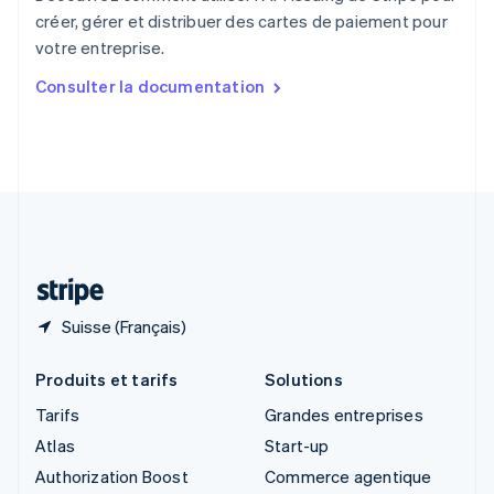
English
créer, gérer et distribuer des cartes de paiement pour
Singapour
votre entreprise.
English
简体中文
Slovaquie
Consulter la documentation
English
Slovénie
English
Italiano
Suède
Svenska
English
Suisse
Deutsch
Français
Italiano
English
Thaïlande
ไทย
English
Suisse (Français)
Produits et tarifs
Solutions
Tarifs
Grandes entreprises
Atlas
Start-up
Authorization Boost
Commerce agentique