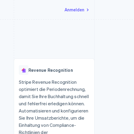
Anmelden
Ressourcen
Ecosystem
Kontakt
nd Marktplätze
Mehr
App-Integrationen
Partner
Sales-Team kontaktieren
Product roadmap
Code-Beispiele
Stripe App-Marktplatz
Partner werden
Ausblick
 Plattformen
Entwickler-Blog
 platforms
eit
API-Status
Radar
Betrugsprävention
eistungen
Revenue Recognition
Atlas
onen
virtuelle Karten
Start-up-Gründung
Stripe Revenue Recognition
optimiert die Periodenrechnung,
Climate
CO₂-Entnahme
damit Sie Ihre Buchhaltung schnell
und fehlerfrei erledigen können.
Identity
Online-Identitätsprüfung
Automatisieren und konfigurieren
Sie Ihre Umsatzberichte, um die
Einhaltung von Compliance-
Richtlinien der