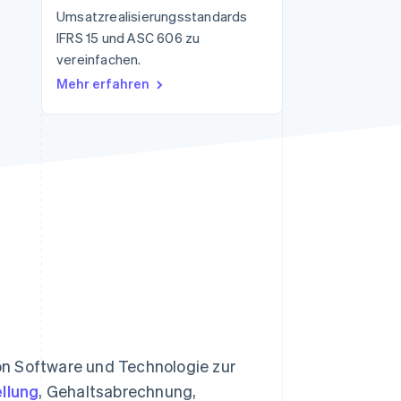
Umsatzrealisierungsstandards
IFRS 15 und ASC 606 zu
vereinfachen.
Stripe-Sessions 2026
Erfahren Sie, wie Stripe
Mehr erfahren
Lösungen für die
Wirtschaftsinfrastruktur
für KI aufbaut.
Jetzt ansehen
on Software und Technologie zur
llung
, Gehaltsabrechnung,