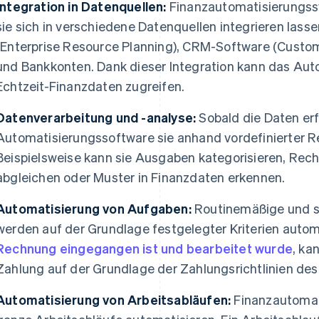
Integration in Datenquellen:
Finanzautomatisierungssy
sie sich in verschiedene Datenquellen integrieren lass
(Enterprise Resource Planning), CRM-Software (Cust
und Bankkonten. Dank dieser Integration kann das Au
Echtzeit-Finanzdaten zugreifen.
Datenverarbeitung und -analyse:
Sobald die Daten erfa
Automatisierungssoftware sie anhand vordefinierter R
Beispielsweise kann sie Ausgaben kategorisieren, Rec
abgleichen oder Muster in Finanzdaten erkennen.
Automatisierung von Aufgaben:
Routinemäßige und s
werden auf der Grundlage festgelegter Kriterien automa
Rechnung eingegangen ist und bearbeitet wurde
, ka
Zahlung auf der Grundlage der Zahlungsrichtlinien de
Automatisierung von Arbeitsabläufen:
Finanzautomat