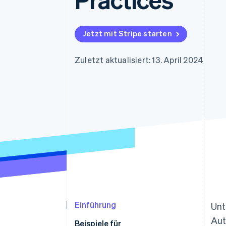
Optimierung der
Datensynchronisier
Autorisierungsraten
Link
Beschleunigter Bezahlvorgang
Jetzt mit Stripe starten
Financial Connections
Verbundene Finanzdaten
Zuletzt aktualisiert: 13. April 2024
Einführung
Unt
Aut
Beispiele für