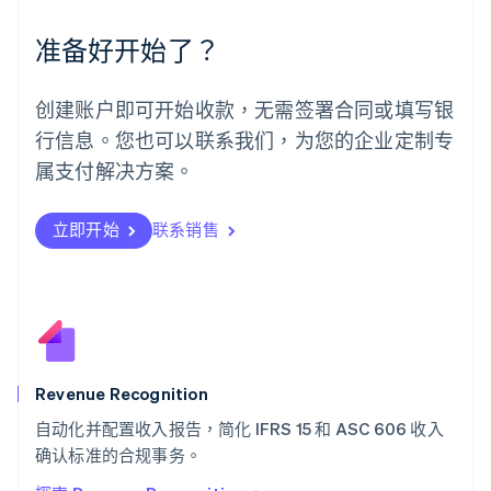
English
Español
简体中文
墨西哥
准备好开始了？
Español
English
挪威
English
创建账户即可开始收款，无需签署合同或填写银
葡萄牙
行信息。您也可以联系我们，为您的企业定制专
Português
English
日本
属支付解决方案。
日本語
English
瑞典
立即开始
联系销售
Svenska
English
瑞士
Deutsch
Français
Italiano
English
塞浦路斯
English
斯洛伐克
English
斯洛文尼亚
Revenue Recognition
English
Italiano
自动化并配置收入报告，简化 IFRS 15 和 ASC 606 收入
泰国
ไทย
English
确认标准的合规事务。
希腊