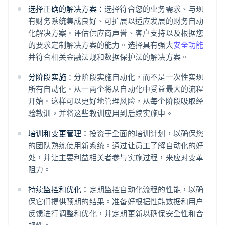
选择正确的解决方案：
选择符合您的业务需求、与现
有财务系统集成良好、可扩展以适应发展的财务自动
化解决方案。评估供应商声誉、客户支持以及根据您
的要求定制解决方案的能力。选择具有强大
安全功能
并符合相关金融法规和数据保护法的解决方案。
分阶段实施：
分阶段实施自动化，而不是一次性实现
所有自动化。从一两个将从自动化中受益最大的流程
开始。这样可以更好地管理风险，从每个阶段吸取经
验教训，并将这些教训应用到后续实施中。
培训和变更管理：
投资于全面的培训计划，以确保您
的团队熟练使用新系统。通过让员工了解自动化的好
处，并让主要利益相关者参与实施过程，来应对变革
阻力。
阿联酋
持续监控和优化：
定期监控自动化流程的性能，以确
English
爱尔兰
保它们提供预期的结果。准备好根据性能数据和用户
English
反馈进行调整和优化，并定期更新以确保安全性和合
爱沙尼亚