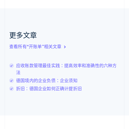
Nederlands
English
加拿大
English
Français
捷克
English
克罗地亚
更多文章
English
Italiano
拉脱维亚
查看所有“开账单”相关文章
English
立陶宛
English
应收账款管理最佳实践：提高效率和准确性的六种方
列支敦士登
法
Deutsch
English
卢森堡
德国境内的企业负债：企业须知
Français
Deutsch
English
折旧：德国企业如何正确计提折旧
罗马尼亚
English
马尔他
English
马来西亚
English
简体中文
美国