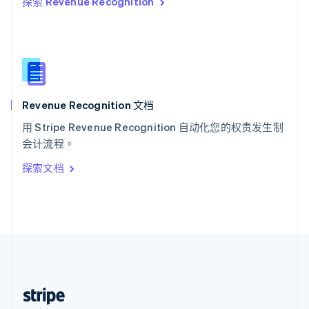
探索 Revenue Recognition
English
西班牙
Español
English
新加坡
English
简体中文
新西兰
English
Revenue Recognition 文档
匈牙利
English
用 Stripe Revenue Recognition 自动化您的权责发生制
意大利
会计流程。
Italiano
English
印度
探索文档
English
英国
English
直布罗陀
English
中国内地
简体中文
English
中国香港特别行政区
English
简体中文