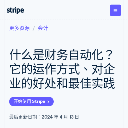
更多资源
会计
按企业阶段
文档
学习
支付
营收
资金管
平台
理
易市
大型企业
Stripe 文档
博客
Payments
Billing
初创企业
API 参考文档
客户案例
什么是财务自动化？
在线支付
经常性收入
Global
Conn
库与 SDK
指南
Managed
Metronome
Payouts
Stripe Apps
Payments
按用量计费
平台
它的运作方式、对企
备案商家解决
Subscriptions
向第三
按应用场景
方案
方打款
支持
订阅管理
Payment links
Crypto
业的好处和最佳实践
指南
智能体商务
Invoicing
钱包、
加密货币
获取支持
无代码支付
一次性或定期
稳定币
电子商务
接受线上付款
托管支持方案
Checkout
账单
发行和
嵌入式金融
实施预置结账流程
专业服务
预构建支付界
Tax
发卡基
开始使用 Stripe
财务自动化
构建平台或交易市场
面
销售税和增值
础设施
全球化企业
管理订阅
Elements
税自动化
应用内支付
提供按用量计费
灵活的 UI 组件
Revenue
最后更新日期：2024 年 4 月 13 日
交易市场
发行稳定币支持的支付卡
Payment
Recognition
公司
资金管理
通过智能体配置和管理服
methods
会计自动化
平台
务