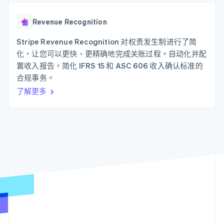
接入 125+ 种支
Stripe Sigma
产品路线图
SaaS
付方式
自定义报告
Sessions 年度大会
Authorization
Data Pipeline
Revenue Recognition
招聘
Boost
数据同步
资讯中心
支付成功率优
资源
Stripe Revenue Recognition 对权责发生制进行了简
Stripe Press
化
按行业
化，让您可以更快、更精确地完成关账过程。自动化并配
Link
应用集成
置收入报告，简化 IFRS 15 和 ASC 606 收入确认标准的
加速结账
AI 企业
代码示例
合规事务。
创作者经济
开发者博客
联系
游戏
API 状态
了解更多
酒店、旅游与休闲
联系销售
保险
成为合作伙伴
更多
媒体与娱乐
Product roadmap
非营利组织
了解未来规划
专业服务
公共部门
Radar
零售
欺诈防范
Atlas
初创企业注册
生态系统
Climate
碳移除
合作伙伴
Stripe App Marketplace