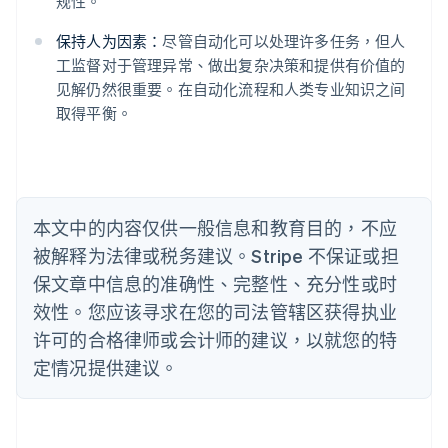
规性。
English
奥地利
保持人为因素：
尽管自动化可以处理许多任务，但人
Deutsch
English
工监督对于管理异常、做出复杂决策和提供有价值的
澳大利亚
见解仍然很重要。在自动化流程和人类专业知识之间
English
巴西
取得平衡。
Português
English
保加利亚
English
比利时
Nederlands
Français
Deutsch
English
本文中的内容仅供一般信息和教育目的，不应
波兰
被解释为法律或税务建议。Stripe 不保证或担
English
丹麦
保文章中信息的准确性、完整性、充分性或时
English
效性。您应该寻求在您的司法管辖区获得执业
德国
Deutsch
English
许可的合格律师或会计师的建议，以就您的特
法国
定情况提供建议。
Français
English
芬兰
English
Svenska
荷兰