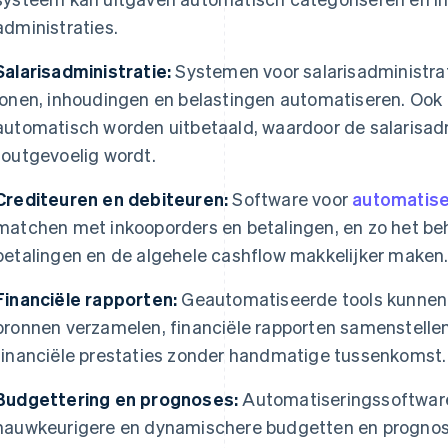
administraties.
Salarisadministratie:
Systemen voor salarisadministra
lonen, inhoudingen en belastingen automatiseren. Ook
automatisch worden uitbetaald, waardoor de salarisadm
foutgevoelig wordt.
Crediteuren en debiteuren:
Software voor
automatise
matchen met inkooporders en betalingen, en zo het b
betalingen en de algehele cashflow makkelijker maken
Financiële rapporten:
Geautomatiseerde tools kunnen 
bronnen verzamelen, financiële rapporten samenstellen 
financiële prestaties zonder handmatige tussenkomst.
Budgettering en prognoses:
Automatiseringssoftware
nauwkeurigere en dynamischere budgetten en prognos