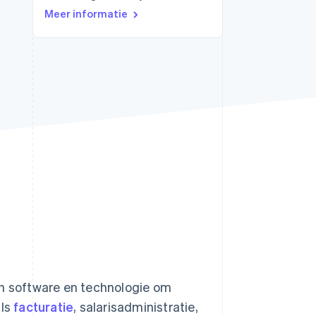
Meer informatie
Stripe Sessions 2026
Ontdek hoe Stripe de
economische
infrastructuur voor AI
bouwt.
Nu bekijken
an software en technologie om
als
facturatie
, salarisadministratie,