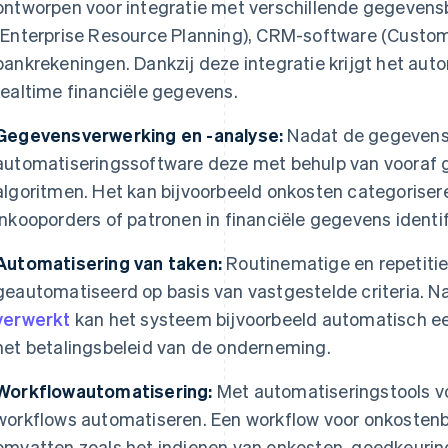
ontworpen voor integratie met verschillende gegeven
(Enterprise Resource Planning), CRM-software (Custo
bankrekeningen. Dankzij deze integratie krijgt het au
realtime financiële gegevens.
Gegevensverwerking en -analyse:
Nadat de gegevens 
automatiseringssoftware deze met behulp van vooraf g
algoritmen. Het kan bijvoorbeeld onkosten categorise
inkooporders of patronen in financiële gegevens identif
Automatisering van taken:
Routinematige en repetiti
geautomatiseerd op basis van vastgestelde criteria. 
verwerkt
kan het systeem bijvoorbeeld automatisch ee
het betalingsbeleid van de onderneming.
Workflowautomatisering:
Met automatiseringstools vo
workflows automatiseren. Een workflow voor onkostenb
omvatten zoals het indienen van onkosten, goedkeuri