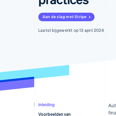
Link
Versneld afrekenen
Financial Connections
Aan de slag met Stripe
Data gekoppelde rekeningen
Laatst bijgewerkt op 13 april 2024
Inleiding
Aut
fin
Voorbeelden van