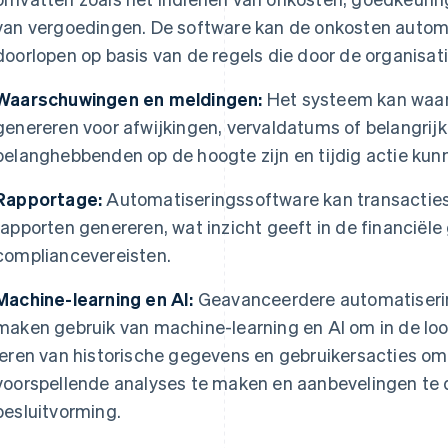
van vergoedingen. De software kan de onkosten autom
doorlopen op basis van de regels die door de organisatie
Waarschuwingen en meldingen:
Het systeem kan waa
genereren voor afwijkingen, vervaldatums of belangrijk
belanghebbenden op de hoogte zijn en tijdig actie ku
Rapportage:
Automatiseringssoftware kan transacties
rapporten genereren, wat inzicht geeft in de financiële
compliancevereisten.
Machine-learning en AI:
Geavanceerdere automatiseri
maken gebruik van machine-learning en AI om in de loop
leren van historische gegevens en gebruikersacties om
voorspellende analyses te maken en aanbevelingen te d
besluitvorming.