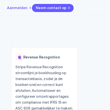
Aanmelden
Neem contact op
Bronnen
Ecosysteem
Contact
marktplaatsen
Meer
App-integraties
Partners
Neem contact op
Product roadmap
Voorbeelden van code
Stripe App Marketplace
Partner worden
Ontdek wat er in het verschiet
or platforms
Developerblog
ligt
r platforms
API-status
financiële
Radar
Revenue Recognition
Fraudepreventie
tuele kaarten
Atlas
ing
Stripe Revenue Recognition
Oprichting van een start-up
stroomlijnt je boekhouding op
Climate
transactiebasis, zodat je de
CO₂-verwijdering
boeken snel en correct kunt
Identity
afsluiten. Automatiseer en
Online identiteitsverificatie
configureer omzetrapportages
om compliance met IFRS 15 en
ASC 606 gemakkelijker te maken.