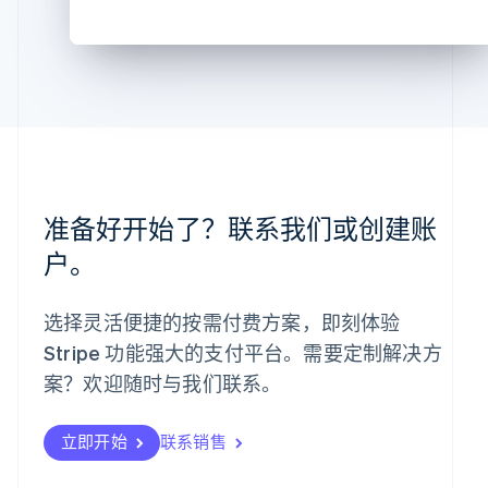
English
斯洛伐克
English
斯洛文尼亚
English
Italiano
泰国
ไทย
English
希腊
English
西班牙
准备好开始了？联系我们或创建账
Español
English
新加坡
户。
English
简体中文
新西兰
English
选择灵活便捷的按需付费方案，即刻体验
匈牙利
Stripe 功能强大的支付平台。需要定制解决方
English
案？欢迎随时与我们联系。
意大利
Italiano
English
印度
立即开始
联系销售
English
英国