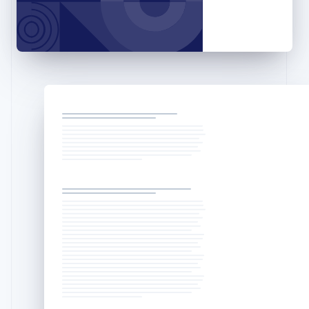
Français
Deutsch
English
罗马尼亚
English
马尔他
English
马来西亚
English
简体中文
美国
English
Español
简体中文
墨西哥
Español
English
挪威
English
葡萄牙
Português
English
日本
日本語
English
瑞典
Svenska
English
瑞士
Deutsch
Français
Italiano
English
塞浦路斯