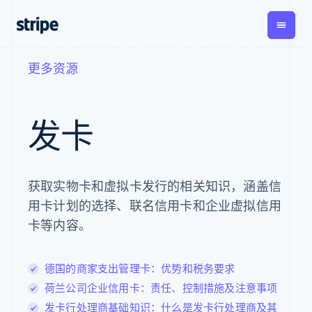
更多资源
按企业阶段
文档
学习
支付
营收
资金管
平台
理
易市
大型企业
Stripe 文档
博客
Payments
Billing
初创企业
API 参考文档
客户案例
发卡
在线支付
经常性收入
Global
Con
库与 SDK
指南
Payment links
Metronome
Payouts
Stripe Apps
按用量计费
平台
无代码支付
Subscriptions
向第三
按应用场景
Checkout
方打款
支持
获取实物卡和虚拟卡发行的相关知识，涵盖信
预构建支付界
订阅管理
指南
智能体商务
面
Invoicing
用卡计划的选择、联名信用卡和企业虚拟信用
加密货币
获取支持
一次性或定期
Elements
电子商务
接受线上付款
托管支持方案
卡等内容。
灵活的 UI 组件
账单
嵌入式金融
实施预置结账流程
专业服务
Payment
Tax
财务自动化
构建平台或交易市场
methods
销售税和增值
全球化企业
管理订阅
接入 125+ 种支
税自动化
德国的商家支出管理卡：优势和税务要求
应用内支付
提供按用量计费
付方式
Revenue
交易市场
发行稳定币支持的支付
荷兰公司企业信用卡：责任、控制措施及注意事项
Authorization
Recognition
公司
资金管理
卡
Boost
会计自动化
发卡行处理商基础知识：什么是发卡行处理商及其
平台
通过智能体配置和管理