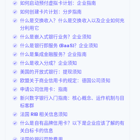
Marketplace
如何启动预付虚拟卡计划：企业指南
了解 Stripe 如何为 AI 构建经济基础设施。
立即观看
如何创建卡片计划：分步指南
什么是交换收入？什么是交换收入以及企业如何充
阿联酋
分利用它
English
爱尔兰
什么是嵌入式银行业务？企业须知
English
什么是银行即服务 (BaaS)？企业须知
爱沙尼亚
什么是集成金融服务？企业指南
English
奥地利
什么是收入分成？企业须知
Deutsch
English
美国的开放式银行：提现须知
澳大利亚
English
欧盟关于商业信用卡的规定：德国公司须知
巴西
申请公司信用卡：指南
Português
English
保加利亚
新兴数字银行入门指南：核心概念、运作机制与目
English
标客群
比利时
法国 RIB 相关信息须知
Nederlands
Français
Deutsch
English
波兰
什么是自有品牌信用卡？以下是企业应该了解的有
English
关白标卡的信息
丹麦
法国的银行罚款费用