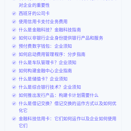
支付成功率优
Stripe Sigma
产品路线图
SaaS
服务
对企业的重要性
化
自定义报告
Sessions 年度大会
Link
Data Pipeline
西班牙的公司卡
招聘
加速结账
数据同步
资讯中心
使用信用卡支付业务费用
Stripe Press
按行业
资源
什么是金融科技？金融科技指南
如何以非银行企业身份提供银行产品和服务
AI 企业
应用集成
更多
创作者经济
代码示例
预付费数字钱包：企业须知
联系
Product roadmap
游戏
开发者博客
了解未来规划
如何启动费用管理程序：分步指南
酒店、旅游与休闲
API 状态
联系销售
保险
Radar
什么是车队管理卡？企业须知
成为合作伙伴
媒体与娱乐
欺诈防范
如何构建金融中心企业指南
非营利组织
Atlas
专业服务
什么是储值卡？企业须知
初创企业注册
公共部门
什么是综合银行技术？企业须知
零售
Climate
如何推出发行产品：构建卡计划需要什么
碳移除
什么是借记交换？借记交换的运作方式以及如何优
生态系统
化它
金融科技信用卡：它们如何运作以及企业如何使用
合作伙伴
它们
Stripe App
Stripe Sessions 2026