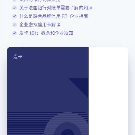
English
德国
关于法国银行对账单需要了解的知识
Deutsch
English
什么是联合品牌信用卡？企业指南
法国
企业虚拟信用卡解读
Français
English
发卡 101：概念和企业须知
芬兰
English
Svenska
荷兰
Nederlands
English
发卡
加拿大
English
Français
捷克
English
克罗地亚
English
Italiano
拉脱维亚
English
立陶宛
English
列支敦士登
Deutsch
English
卢森堡