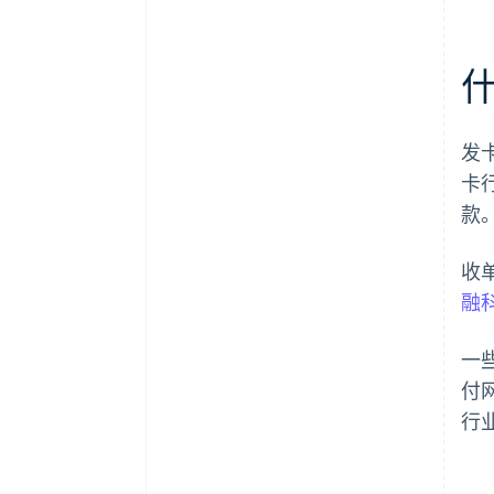
发
卡
款
收
融
一
付
行