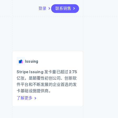
登录
联系销售
资源
生态系统
联系
场
更多
应用集成
合作伙伴
联系销售
Product roadmap
代码示例
Stripe App Marketplace
成为合作伙伴
了解未来规划
开发者博客
API 状态
Radar
欺诈防范
Issuing
Atlas
初创企业注册
Stripe Issuing 发卡量已超过 2.75
亿张，是颠覆性初创公司、创新软
Climate
碳移除
件平台和不断发展的企业首选的发
卡基础设施提供商。
了解更多