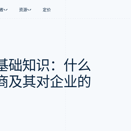
者
资源
定价
景
指南
按行业
公司
资金管理
平台和交易市
商务
持
接受线上付款
AI 企业
产品路线图
Global Payouts
Connect
币
持方案
实施预置结账流程
创作者经济
Sessions 年度大会
向第三方打款
平台支付
务
务
构建平台或交易市场
游戏
招聘
基础知识：什么
金融
管理订阅
酒店、旅游与休闲
资讯中心
动化
提供按用量计费
保险
Stripe Press
企业
发行稳定币支持的支付卡
媒体与娱乐
支付
通过智能体配置和管理服务
非营利组织
商及其对企业的
场
专业服务
理
公共部门
零售
化
on