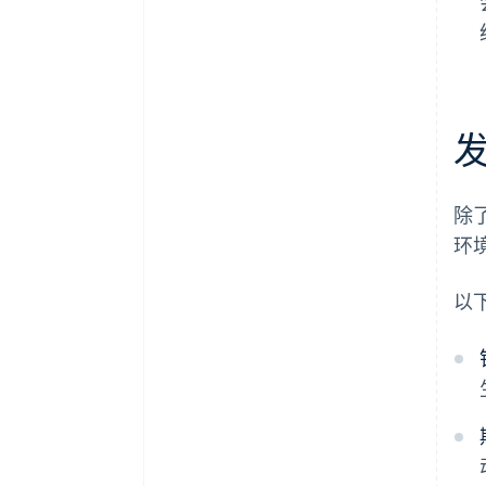
除
环
以