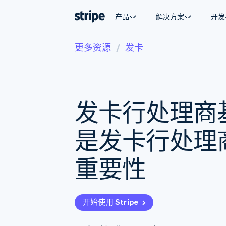
产品
解决方案
开发
更多资源
发卡
按企业阶段
文档
学习
按应用场
支持
支付
营收
大型企业
Stripe 文档
博客
智能体
获取支
Payments
Billing
初创企业
API 参考文档
客户案例
加密货
托管支
在线支付
经常性收入
库与 SDK
指南
电子商
专业服
Payment links
Metronome
Stripe Apps
发卡行处理商
嵌入式
无代码支付
按用量计费
财务自
Checkout
Subscriptions
全球化
预构建支付界面
订阅管理
应用内
是发卡行处理
Elements
Invoicing
交易市
灵活的 UI 组件
一次性或定期账单
资金管
Payment methods
Tax
平台
重要性
接入 125+ 种支付方式
销售税和增值税自动
SaaS
Authorization Boost
Revenue Recogniti
支付成功率优化
会计自动化
Link
Stripe Sigma
加速结账
自定义报告
开始使用 Stripe
Data Pipeline
数据同步