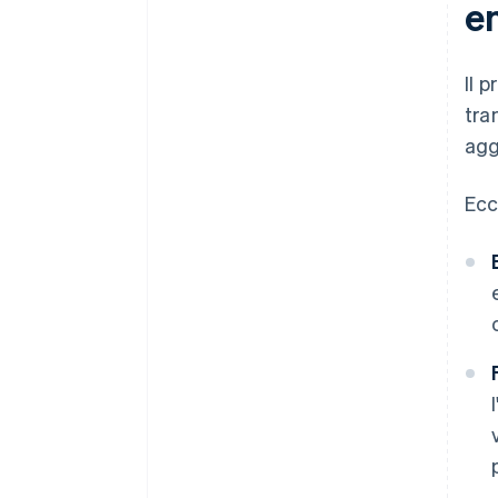
e
Il 
tra
agg
Ecc