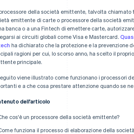
processore della società emittente, talvolta chiamato 
ietà emittente di carte o processore della società emit
na banca o a una Fintech di emettere carte, autorizzare g
legarsi ai circuiti globali come Visa e Mastercard.
Quasi
tech
ha dichiarato che la protezione e la prevenzione de
ncipali ragioni per cui, lo scorso anno, ha scelto il propr
ttente principale.
seguito viene illustrato come funzionano i processori d
ortanti e a che cosa prestare attenzione quando se ne s
tenuto dell'articolo
Che cos'è un processore della società emittente?
Come funziona il processo di elaborazione della societ