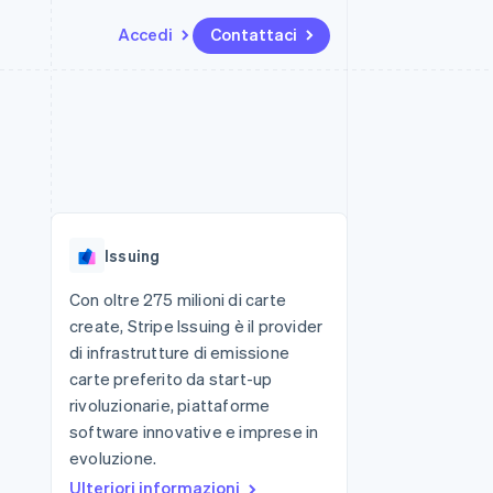
Accedi
Contattaci
Risorse
Ecosistema
Recapiti
me e marketplace
Altro
Integrazioni app
Partner
Contattaci
Product roadmap
ns
Esempi di codice
Stripe App Marketplace
Diventa nostro partner
Scopri cosa ti aspetta
 piattaforme
Blog per sviluppatori
 platforms
ibero
Stato dell'API
Radar
ari integrati
Prevenzione delle frodi
Issuing
 fisiche
Atlas
Costituzione di start-up
Con oltre 275 milioni di carte
create, Stripe Issuing è il provider
Climate
Rimozione del carbonio
di infrastrutture di emissione
carte preferito da start-up
Identity
Verifica online dell'identità
rivoluzionarie, piattaforme
software innovative e imprese in
evoluzione.
Ulteriori informazioni