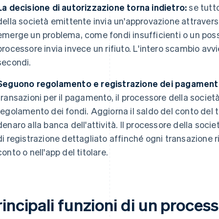
La decisione di autorizzazione torna indietro:
se tutto
della società emittente invia un'approvazione attraverso i
emerge un problema, come fondi insufficienti o un poss
processore invia invece un rifiuto. L'intero scambio av
secondi.
Seguono regolamento e registrazione dei pagamenti
transazioni per il pagamento, il processore della societ
regolamento dei fondi. Aggiorna il saldo del conto del tit
denaro alla banca dell'attività. Il processore della so
di registrazione dettagliato affinché ogni transazione r
conto o nell'app del titolare.
incipali funzioni di un process