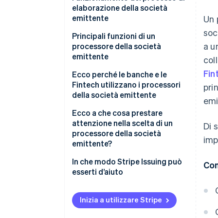
elaborazione della società
emittente
Un 
soc
Principali funzioni di un
a u
processore della società
emittente
col
Fin
Ecco perché le banche e le
Fintech utilizzano i processori
pri
della società emittente
emi
Ecco a che cosa prestare
attenzione nella scelta di un
Di 
processore della società
imp
emittente?
In che modo Stripe Issuing può
Con
esserti d’aiuto
Inizia a utilizzare Stripe