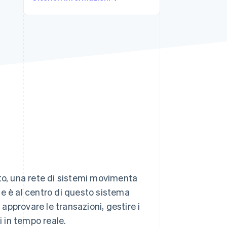
Stripe Sessions 2026
Scopri come Stripe sta
costruendo
l'infrastruttura
economica per l'IA.
Guarda ora
to, una rete di sistemi movimenta
te è al centro di questo sistema
pprovare le transazioni, gestire i
i in tempo reale.