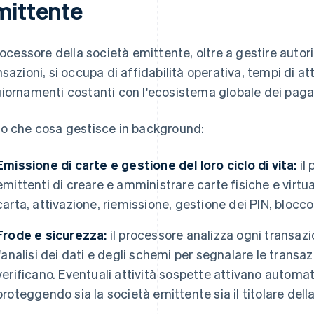
mittente
processore della società emittente, oltre a gestire auto
nsazioni, si occupa di affidabilità operativa, tempi di a
iornamenti costanti con l'ecosistema globale dei pag
o che cosa gestisce in background:
Emissione di carte e gestione del loro ciclo di vita:
il
emittenti di creare e amministrare carte fisiche e virtu
carta, attivazione, riemissione, gestione dei PIN, blocco
Frode e sicurezza:
il processore analizza ogni transazi
l'analisi dei dati e degli schemi per segnalare le trans
verificano. Eventuali attività sospette attivano automa
proteggendo sia la società emittente sia il titolare della