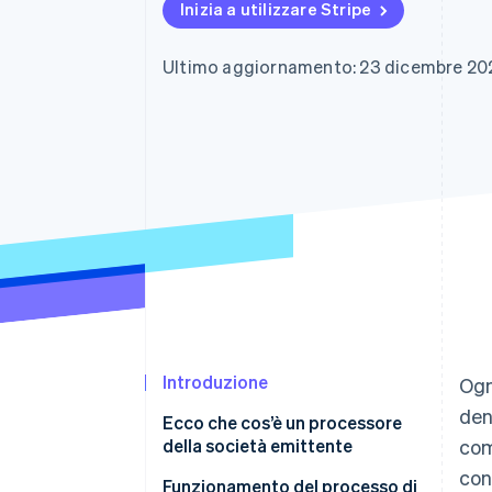
Inizia a utilizzare Stripe
Link
Pagamento accelerato
Financial Connections
Ultimo aggiornamento: 23 dicembre 20
Conti finanziari collegati
Introduzione
Ogn
den
Ecco che cos’è un processore
della società emittente
com
con
Funzionamento del processo di