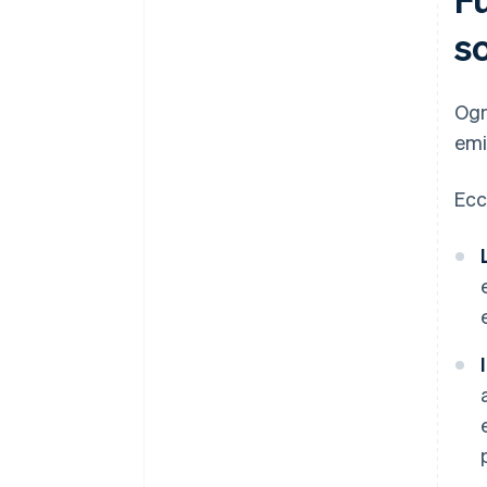
s
Ogn
emi
Ecc