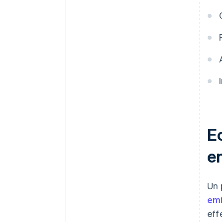
E
e
Un 
emi
eff