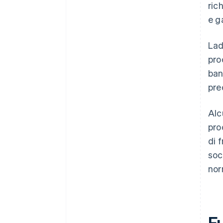
ric
e g
Lad
pro
ban
pre
Alc
pro
di 
soc
nor
F