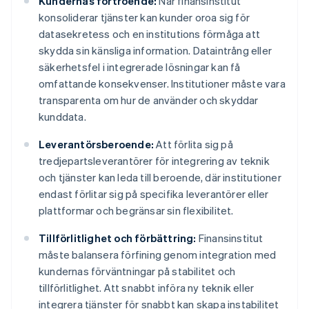
Kundernas förtroende:
När finansinstitut
konsoliderar tjänster kan kunder oroa sig för
datasekretess och en institutions förmåga att
skydda sin känsliga information. Dataintrång eller
säkerhetsfel i integrerade lösningar kan få
omfattande konsekvenser. Institutioner måste vara
transparenta om hur de använder och skyddar
kunddata.
Leverantörsberoende:
Att förlita sig på
tredjepartsleverantörer för integrering av teknik
och tjänster kan leda till beroende, där institutioner
endast förlitar sig på specifika leverantörer eller
plattformar och begränsar sin flexibilitet.
Tillförlitlighet och förbättring:
Finansinstitut
måste balansera förfining genom integration med
kundernas förväntningar på stabilitet och
tillförlitlighet. Att snabbt införa ny teknik eller
integrera tjänster för snabbt kan skapa instabilitet