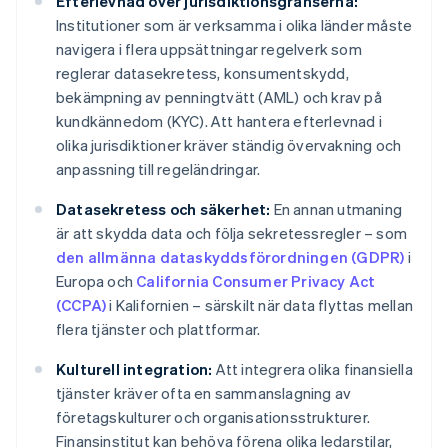
Efterlevnad över jurisdiktionsgränserna:
Institutioner som är verksamma i olika länder måste
navigera i flera uppsättningar regelverk som
reglerar datasekretess, konsumentskydd,
bekämpning av penningtvätt (AML) och krav på
kundkännedom (KYC). Att hantera efterlevnad i
olika jurisdiktioner kräver ständig övervakning och
anpassning till regeländringar.
Datasekretess och säkerhet:
En annan utmaning
är att skydda data och följa sekretessregler – som
den allmänna dataskyddsförordningen (GDPR)
i
Europa och
California Consumer Privacy Act
(CCPA)
i Kalifornien – särskilt när data flyttas mellan
flera tjänster och plattformar.
Kulturell integration:
Att integrera olika finansiella
tjänster kräver ofta en sammanslagning av
företagskulturer och organisationsstrukturer.
Finansinstitut kan behöva förena olika ledarstilar,