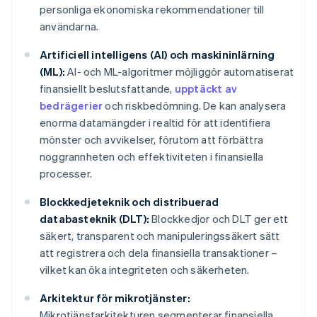
personliga ekonomiska rekommendationer till
användarna.
Artificiell intelligens (AI) och maskininlärning
(ML):
AI- och ML-algoritmer möjliggör automatiserat
finansiellt beslutsfattande,
upptäckt av
bedrägerier
och riskbedömning. De kan analysera
enorma datamängder i realtid för att identifiera
mönster och avvikelser, förutom att förbättra
noggrannheten och effektiviteten i finansiella
processer.
Blockkedjeteknik och distribuerad
databasteknik (DLT):
Blockkedjor och DLT ger ett
säkert, transparent och manipuleringssäkert sätt
att registrera och dela finansiella transaktioner –
vilket kan öka integriteten och säkerheten.
Arkitektur för mikrotjänster:
Mikrotjänstarkitekturen segmenterar finansiella