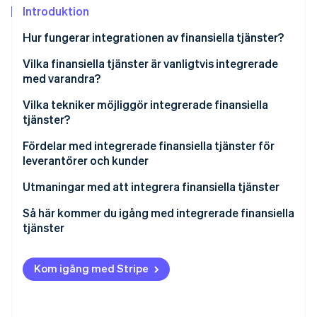
Identitetsverifiering online
Introduktion
Partner
Stripe App Marketplace
Hur fungerar integrationen av finansiella tjänster?
Vilka finansiella tjänster är vanligtvis integrerade
med varandra?
Stripe Sessions 2026
Se hur Stripe bygger den ekonomiska inf
Vilka tekniker möjliggör integrerade finansiella
Titta nu
tjänster?
Fördelar med integrerade finansiella tjänster för
leverantörer och kunder
Leverantörer
Utmaningar med att integrera finansiella tjänster
Kunder
Så här kommer du igång med integrerade finansiella
tjänster
Definiera vision och strategi
Kom igång med Stripe
Utvärdera och uppgradera den tekniska
infrastrukturen