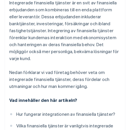
Bygg strategiska partnerskap
Integrerade finansiella tjänster är en svit av finansiella
erbjudanden som kombineras till en enda plattform
Fokus på regelefterlevnad och säkerhet
eller leverantör. Dessa erbjudanden inkluderar
Skapa en bekväm kundupplevelse
banktjänster, investeringar, försäkringar och ibland
fastighetstjänster. Integrering av finansiella tjänster
Implementera och väx gradvis
förenklar kundernas interaktion med ekonomisystem
och hanteringen av deras finansiella behov. Det
möjliggör också mer personliga, bekväma lösningar för
varje kund.
Nedan förklarar vi vad företag behöver veta om
integrerade finansiella tjänster, deras fördelar och
utmaningar och hur man kommer igång.
Vad innehåller den här artikeln?
Hur fungerar integrationen av finansiella tjänster?
Vilka finansiella tjänster är vanligtvis integrerade