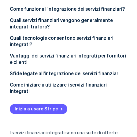
Scopri cosa ti aspetta
Come funziona l’integrazione dei servizi finanziari?
Radar
Ecosistema
Prevenzione delle frodi
Quali servizi finanziari vengono generalmente
integrati tra loro?
Partner
Atlas
Stripe App Marketplace
Costituzione di start-up
Quali tecnologie consentono servizi finanziari
Climate
integrati?
Rimozione del carbonio
Vantaggi dei servizi finanziari integrati per fornitori
Identity
e clienti
Verifica online dell'identità
Fornitori
Sfide legate all’integrazione dei servizi finanziari
Clienti
Come iniziare a utilizzare i servizi finanziari
integrati
Stripe Sessions 2026
Definisci la visione e la strategia
Scopri come Stripe sta costruendo l'infrastruttura economi
Inizia a usare Stripe
Guarda ora
Valuta e aggiorna l’infrastruttura tecnologica
Crea partnership strategiche
I servizi finanziari integrati sono una suite di offerte
Concentrati sulla conformità normativa e sulla