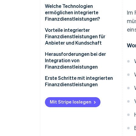
Welche Technologien
Im 
ermöglichen integrierte
Finanzdienstleistungen?
müs
ein
Vorteile integrierter
Finanzdienstleistungen für
Anbieter und Kundschaft
Wor
Anbieter
Herausforderungen bei der
Integration von
Kundschaft
Finanzdienstleistungen
Erste Schritte mit integrierten
Finanzdienstleistungen
Vision und Strategie definieren
Mit Stripe loslegen
Technische Infrastruktur
bewerten und aufrüsten
Strategische Partnerschaften
aufbauen