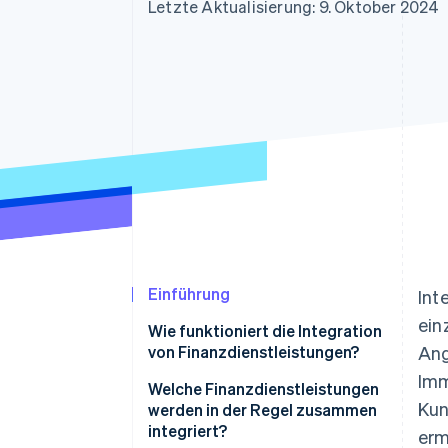
Optimierung der
Datensynchronisier
Letzte Aktualisierung: 9. Oktober 2024
Autorisierungsraten
Link
Beschleunigter Bezahlvorgang
Financial Connections
Verbundene Finanzdaten
Einführung
Int
ein
Wie funktioniert die Integration
von Finanzdienstleistungen?
Ang
Imm
Welche Finanzdienstleistungen
Kun
werden in der Regel zusammen
integriert?
erm