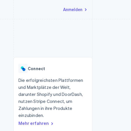
Anmelden
Ressourcen
Ecosystem
Kontakt
nd Marktplätze
Mehr
App-Integrationen
Partner
Sales-Team kontaktieren
Product roadmap
Code-Beispiele
Stripe App-Marktplatz
Partner werden
Ausblick
 Plattformen
Entwickler-Blog
eit
API-Status
Radar
Betrugsprävention
Connect
Atlas
onen
Start-up-Gründung
Die erfolgreichsten Plattformen
und Marktplätze der Welt,
Climate
CO₂-Entnahme
darunter Shopify und DoorDash,
nutzen Stripe Connect, um
Identity
Online-Identitätsprüfung
Zahlungen in ihre Produkte
einzubinden.
Mehr erfahren