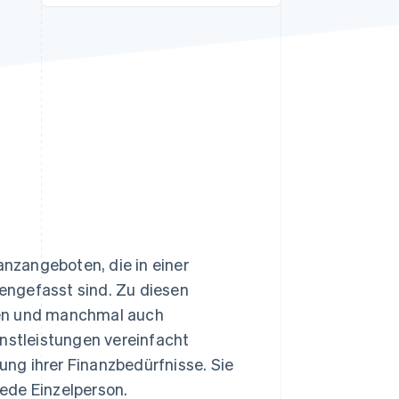
Stripe-Sessions 2026
Erfahren Sie, wie Stripe
Lösungen für die
Wirtschaftsinfrastruktur
für KI aufbaut.
Jetzt ansehen
anzangeboten, die in einer
engefasst sind. Zu diesen
gen und manchmal auch
enstleistungen vereinfacht
ng ihrer Finanzbedürfnisse. Sie
ede Einzelperson.