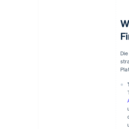
Einhaltung gesetzlicher
Vorschriften und Sicherheit in
den Fokus rücken
Wi
Einfaches Kundenerlebnis
F
gestalten
Schrittweise implementieren
und wachsen
Die
str
Pla