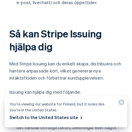
e-post, livechatt) och deras öppettider.
Så kan Stripe Issuing
hjälpa dig
Med Stripe Issuing kan du enkelt skapa, distribuera och
hantera anpassade kort, vilket genererar nya
intäktsflöden och förbättrar kundupplevelsen.
Issuing kan hjälpa dig med följande:
You’re viewing our website for Finland, but it looks like
Lansera nya kortprodukter:
Skapa snabbt fysiska,
you’re in the United States.
virtuella eller tokeniserade kort som är anpassade
Switch to the United States site
efter ditt företags specifika behov – oavsett om
det handlar om utgiftskort, belöningar eller något