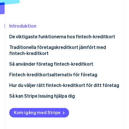
Identitetsverifiering online
Partner
Stripe App Marketplace
Introduktion
Stripe Sessions 2026
De viktigaste funktionerna hos fintech-kreditkort
Se hur Stripe bygger den ekonomiska inf
Titta nu
Traditionella företagskreditkort jämfört med
fintech-kreditkort
Traditionella företagskreditkort
Så använder företag fintech-kreditkort
Fintech-kreditkort
Nystartade företag och småföretag
Fintech-kreditkortsalternativ för företag
Teknikföretag och SaaS-företag (molnbaserad
Hur du väljer rätt fintech-kreditkort för ditt företag
mjukvarutjänst)
Utvärdera företagets behov och utgiftsmönster
Så kan Stripe Issuing hjälpa dig
E-handels- och onlineföretag
Jämför avgifter och räntor
Frilansare och soloprenörer
Kom igång med Stripe
Undersök belöningar och förmåner
Prioritera användarupplevelse och integration