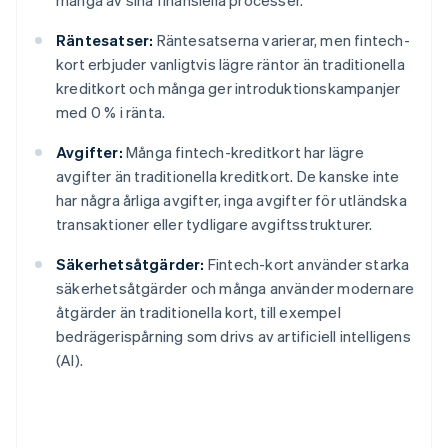
många av sina finansiella processer.
Räntesatser:
Räntesatserna varierar, men fintech-
kort erbjuder vanligtvis lägre räntor än traditionella
kreditkort och många ger introduktionskampanjer
med 0 % i ränta.
Avgifter:
Många fintech-kreditkort har lägre
avgifter än traditionella kreditkort. De kanske inte
har några årliga avgifter, inga avgifter för utländska
transaktioner eller tydligare avgiftsstrukturer.
Säkerhetsåtgärder:
Fintech-kort använder starka
säkerhetsåtgärder och många använder modernare
åtgärder än traditionella kort, till exempel
bedrägerispårning som drivs av artificiell intelligens
(AI).