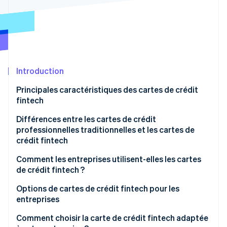
Découvrez les prochaines évolutions
Commerce en ligne
Radar
Prévention de la fraude
Écosystème
Atlas
Constitution de start-up
Partenaires
Introduction
Climate
Stripe App Marketplace
Élimination du carbone
Principales caractéristiques des cartes de crédit
Identity
fintech
Vérification de l'identité
Différences entre les cartes de crédit
professionnelles traditionnelles et les cartes de
crédit fintech
Cartes de crédit professionnelles traditionnelles
Comment les entreprises utilisent-elles les cartes
Stripe Sessions 2026
de crédit fintech ?
Découvrez comment Stripe construit l’infrastructure écono
Cartes de crédit fintech
Regarder la vidéo
Start-up et petites entreprises
Options de cartes de crédit fintech pour les
entreprises
Entreprises technologiques et spécialisées dans les
logiciels en tant que service (SaaS)
Comment choisir la carte de crédit fintech adaptée