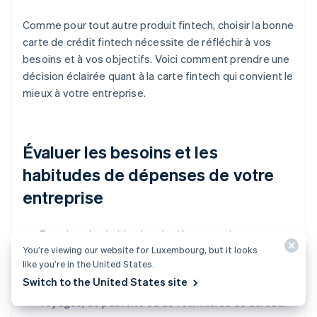
Comme pour tout autre produit fintech, choisir la bonne
carte de crédit fintech nécessite de réfléchir à vos
besoins et à vos objectifs. Voici comment prendre une
décision éclairée quant à la carte fintech qui convient le
mieux à votre entreprise.
Évaluer les besoins et les
habitudes de dépenses de votre
entreprise
Examinez les habitudes de dépenses de votre
You’re viewing our website for Luxembourg, but it looks
entreprise au cours des derniers mois. Identifiez les
like you’re in the United States.
catégories où vous dépensez systématiquement
Switch to the United States site
le plus, qu'il s'agisse d'abonnements logiciels, de
voyages, de publicité ou de fournitures de bureau.