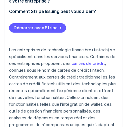
à votre entreprise ?
E-commerce et entreprises en ligne
Évaluer les besoins et les habitudes de dépenses de
Comment Stripe Issuing peut vous aider ?
Travailleurs indépendants et entrepreneurs
votre entreprise
individuels
Comparer les frais et les taux d’intérêt
Démarrer avec Stripe
Explorer les récompenses et les avantages
Prioriser l’expérience utilisateur et l’intégration
Les entreprises de technologie financière (fintech) se
spécialisent dans les services financiers. Certaines de
Se renseigner sur le service et l’assistance à la
ces entreprises proposent des
cartes de crédit
,
clientèle
connues sous le nom de cartes de crédit fintech.
Contrairement aux cartes de crédit traditionnelles, les
cartes de crédit fintech utilisent des technologies plus
récentes qui améliorent l'expérience client et offrent
de nouvelles fonctionnalités. Celles-ci incluent des
fonctionnalités telles que l'intégration de wallet, des
outils de gestion financière personnalisés, des
analyses de dépenses en temps réel et des
programmes de récompenses uniques qui s'adaptent