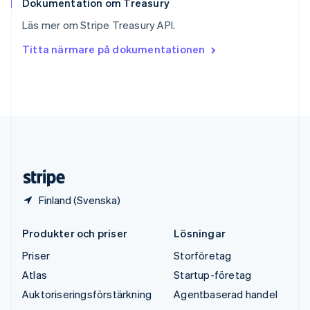
Svenska
English
Dokumentation om Treasury
Thailand
Läs mer om Stripe Treasury API.
ไทย
English
Tjeckien
Titta närmare på dokumentationen
English
Tyskland
Deutsch
English
Ungern
English
USA
English
Español
简体中文
Österrike
Deutsch
English
Finland (Svenska)
Produkter och priser
Lösningar
Priser
Storföretag
Atlas
Startup-företag
Auktoriseringsförstärkning
Agentbaserad handel