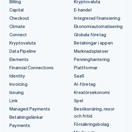
Billing
Kryptovaluta
Capital
E-handel
Checkout
Integrerad finansiering
Climate
Ekonomiautomatisering
Connect
Globala företag
Kryptovaluta
Betalningar i appen
Data Pipeline
Marknadsplatser
Elements
Penninghantering
Financial Connections
Plattformar
Identity
SaaS
Invoicing
AI-företag
Issuing
Kreatörsekonomi
Link
Spel
Managed Payments
Besöksnäring, resor
och fritid
Betalningslänkar
Försäkringsbolag
Payments