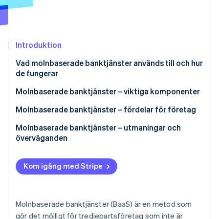
Identitetsverifiering online
Partner
Stripe App Marketplace
Introduktion
Stripe Sessions 2026
Vad molnbaserade banktjänster används till och hur
Se hur Stripe bygger den ekonomiska inf
de fungerar
Titta nu
Molnbaserade banktjänster – viktiga komponenter
Molnbaserade banktjänster – fördelar för företag
Molnbaserade banktjänster – utmaningar och
överväganden
Kom igång med Stripe
Molnbaserade banktjänster (BaaS) är en metod som
gör det möjligt för tredjepartsföretag som inte är