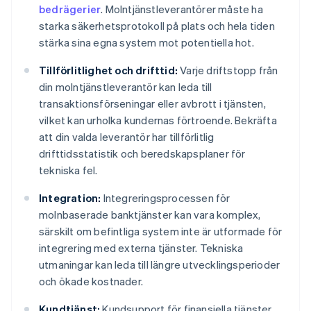
bedrägerier
. Molntjänstleverantörer måste ha
starka säkerhetsprotokoll på plats och hela tiden
stärka sina egna system mot potentiella hot.
Tillförlitlighet och drifttid:
Varje driftstopp från
din molntjänstleverantör kan leda till
transaktionsförseningar eller avbrott i tjänsten,
vilket kan urholka kundernas förtroende. Bekräfta
att din valda leverantör har tillförlitlig
drifttidsstatistik och beredskapsplaner för
tekniska fel.
Integration:
Integreringsprocessen för
molnbaserade banktjänster kan vara komplex,
särskilt om befintliga system inte är utformade för
integrering med externa tjänster. Tekniska
utmaningar kan leda till längre utvecklingsperioder
och ökade kostnader.
Kundtjänst:
Kundsupport för finansiella tjänster