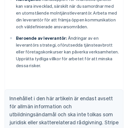
kan vara invecklad, särskilt när du samordnar med
en utomstående molntjänstleverantör. Arbeta med
din leverantör för att främja öppen kommunikation
och väldefinierade ansvarsområden.
Beroende av leverantör:
Ändringar av en
leverantörs strategi, oförutsedda tjänsteavbrott
eller företagskonkurser kan påverka verksamheten.
Australien
Upprätta tydliga villkor för arbetet för att minska
English
Belgien
dessa risker.
Nederlands
Français
Deutsch
English
Brasilien
Português
English
Bulgarien
English
Innehållet i den här artikeln är endast avsett
Cypern
för allmän information och
English
Danmark
utbildningsändamål och ska inte tolkas som
English
juridisk eller skatterelaterad rådgivning. Stripe
Estland