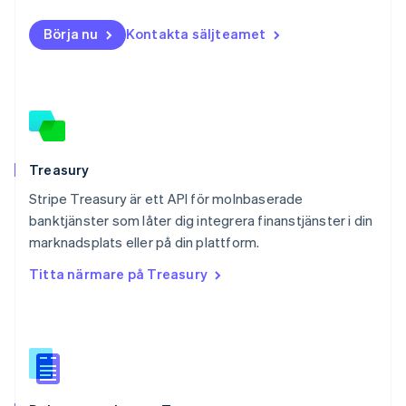
English
Nya Zeeland
Börja nu
Kontakta säljteamet
English
Polen
English
Portugal
Português
English
Rumänien
English
Schweiz
Treasury
Deutsch
Français
Italiano
English
Stripe Treasury är ett API för molnbaserade
Singapore
English
简体中文
banktjänster som låter dig integrera finanstjänster i din
Slovakien
marknadsplats eller på din plattform.
English
Titta närmare på Treasury
Slovenien
English
Italiano
Spanien
Español
English
Storbritannien
English
Sverige