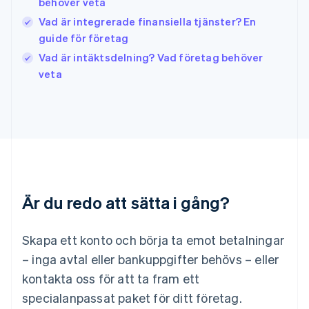
日本語
English
behöver veta
Kanada
Vad är integrerade finansiella tjänster? En
English
Français
guide för företag
Kroatien
English
Italiano
Vad är intäktsdelning? Vad företag behöver
Lettland
veta
English
Liechtenstein
Deutsch
English
Litauen
English
Luxemburg
Français
Deutsch
English
Malaysia
Är du redo att sätta i gång?
English
简体中文
Malta
English
Skapa ett konto och börja ta emot betalningar
Mexiko
Español
English
– inga avtal eller bankuppgifter behövs – eller
Nederländerna
kontakta oss för att ta fram ett
Nederlands
English
Norge
specialanpassat paket för ditt företag.