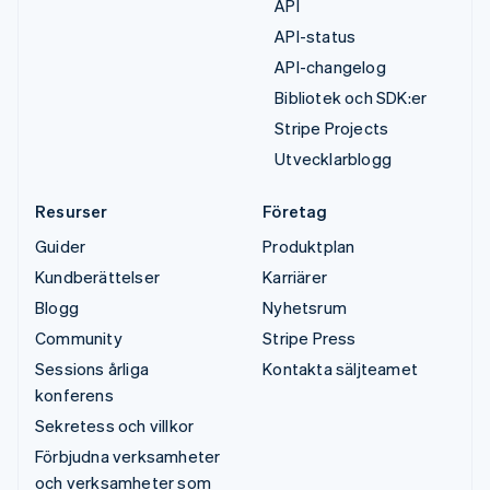
API
API-status
API-changelog
Bibliotek och SDK:er
Stripe Projects
Utvecklarblogg
Resurser
Företag
Guider
Produktplan
Kundberättelser
Karriärer
Blogg
Nyhetsrum
Community
Stripe Press
Sessions årliga
Kontakta säljteamet
konferens
Sekretess och villkor
Förbjudna verksamheter
och verksamheter som