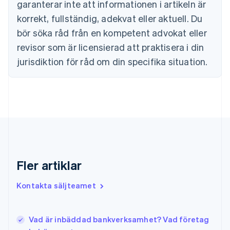
English
garanterar inte att informationen i artikeln är
Fastlandskina
korrekt, fullständig, adekvat eller aktuell. Du
简体中文
English
Finland
bör söka råd från en kompetent advokat eller
English
Svenska
revisor som är licensierad att praktisera i din
Frankrike
jurisdiktion för råd om din specifika situation.
Français
English
Förenade Arabemiraten
English
Gibraltar
English
Grekland
English
Hongkong SAR, Kina
English
简体中文
Indien
Fler artiklar
English
Irland
Kontakta säljteamet
English
Italien
Italiano
English
Vad är inbäddad bankverksamhet? Vad företag
Japan