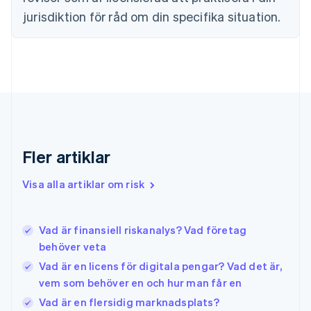
English
jurisdiktion för råd om din specifika situation.
Gibraltar
English
Grekland
English
Hongkong SAR, Kina
English
简体中文
Indien
English
Irland
Fler artiklar
English
Italien
Visa alla artiklar om risk
Italiano
English
Japan
日本語
English
Kanada
Vad är finansiell riskanalys? Vad företag
English
Français
behöver veta
Kroatien
Vad är en licens för digitala pengar? Vad det är,
English
Italiano
Lettland
vem som behöver en och hur man får en
English
Vad är en flersidig marknadsplats?
Liechtenstein