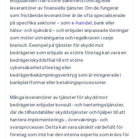
erbjudanden från större säkerhetsföretag eller
leverantörer av finansiella tjänster. Om de fungerar
som fristående leverantörer är de ofta specialiserade
på specifika sektorer – som
e-handel
, bank eller
hälso- och sjukvård – och erbjuder anpassade lösningar
som möter utmaningarna och regelkraven i varje
bransch. Exempel på tjänster för skydd mot
bedrägerier som erbjuds av större företag kan vara en
bedrägeriskyddsfilial till ett större
cybersäkerhetsföretag eller
bedrägeribekämpningsverktyg som är integrerade i
bankplattformar eller betalningsprocessorer.
Många leverantörer av tjänster för skydd mot
bedrägerier erbjuder konsult- och hanteringstjänster,
där de tillhandahåller skyddstjänster och hjälper till att
hantera implementerings-, övervaknings- och
svarsprocesser. Detta kan vara särskilt värdefullt för
företag som inte har den interna expertis som krävs för