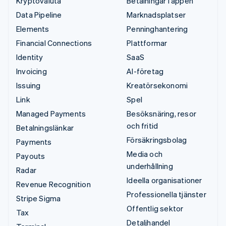
Kryptovaluta
Betalningar i appen
Data Pipeline
Marknadsplatser
Elements
Penninghantering
Financial Connections
Plattformar
Identity
SaaS
Invoicing
AI-företag
Issuing
Kreatörsekonomi
Link
Spel
Managed Payments
Besöksnäring, resor
och fritid
Betalningslänkar
Försäkringsbolag
Payments
Media och
Payouts
underhållning
Radar
Ideella organisationer
Revenue Recognition
Professionella tjänster
Stripe Sigma
Offentlig sektor
Tax
Detaljhandel