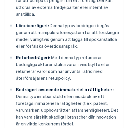
för att pumpa ut pengar från ett företag. Det kan
utföras av externa tredje parter eller internt av
anställda.
Lönebedrägeri:
Denna typ av bedrägeri begås
genom att manipulera lönesystem för att förskingra
medel, vanligtvis genom att lägga till spökanställda
eller förfalska övertidsanspråk.
Returbedrägeri:
Med denna typ returnerar
bedrägliga aktörer stulna varor i vinstsyfte eller
returnerar varor som har använts i strid med
återförsäljarens returpolicy.
Bedrägeri avseende immateriella rättigheter:
Denna typ innebär stöld eller missbruk av ett
företags immateriella rättigheter (t.ex. patent,
varumärken, upphovsrätter, affärshemligheter). Det
kan vara särskilt skadligt i branscher där innovation
är en viktig konkurrensfördel.