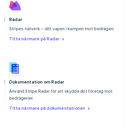
English
Schweiz
Deutsch
Français
Italiano
English
Radar
Singapore
English
简体中文
Stripes nätverk – ditt vapen i kampen mot bedrägeri.
Slovakien
Titta närmare på Radar
English
Slovenien
English
Italiano
Spanien
Español
English
Storbritannien
English
Dokumentation om Radar
Sverige
Svenska
English
Använd Stripe Radar för att skydda ditt företag mot
Thailand
bedrägerier.
ไทย
English
Tjeckien
Titta närmare på dokumentationen
English
Tyskland
Deutsch
English
Ungern