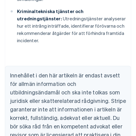
Kriminaltekniska tjänster och
Australien
utredningstjänster:
Utredningstjänster analyserar
English
Belgien
hur ett intrång inträffade, identifierar förövarna och
Nederlands
Français
Deutsch
English
rekommenderar åtgärder för att förhindra framtida
Brasilien
incidenter.
Português
English
Bulgarien
English
Cypern
English
Danmark
Innehållet i den här artikeln är endast avsett
English
för allmän information och
Estland
utbildningsändamål och ska inte tolkas som
English
Fastlandskina
juridisk eller skatterelaterad rådgivning. Stripe
简体中文
English
garanterar inte att informationen i artikeln är
Finland
korrekt, fullständig, adekvat eller aktuell. Du
English
Svenska
Frankrike
bör söka råd från en kompetent advokat eller
Français
English
revisor som är licensierad att praktisera i din
Förenade Arabemiraten