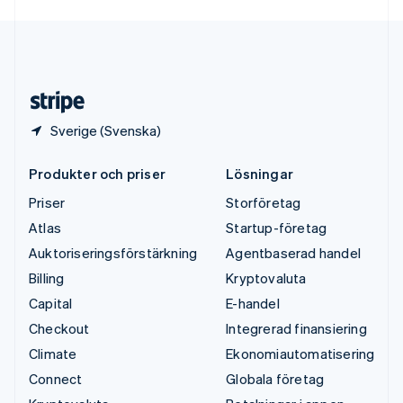
English
USA
English
Español
简体中文
Österrike
Deutsch
English
Sverige (Svenska)
Produkter och priser
Lösningar
Priser
Storföretag
Atlas
Startup-företag
Auktoriseringsförstärkning
Agentbaserad handel
Billing
Kryptovaluta
Capital
E-handel
Checkout
Integrerad finansiering
Climate
Ekonomiautomatisering
Connect
Globala företag