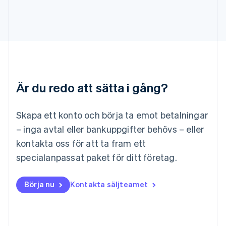
Deutsch
English
Litauen
English
Luxemburg
Français
Deutsch
English
Malaysia
English
简体中文
Malta
Är du redo att sätta i gång?
English
Mexiko
Skapa ett konto och börja ta emot betalningar
Español
English
Nederländerna
– inga avtal eller bankuppgifter behövs – eller
Nederlands
English
kontakta oss för att ta fram ett
Norge
English
specialanpassat paket för ditt företag.
Nya Zeeland
English
Polen
Börja nu
Kontakta säljteamet
English
Portugal
Português
English
Rumänien