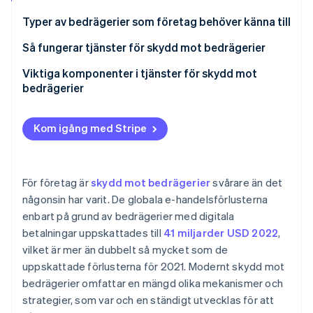
Identitetsverifiering online
Partner
Typer av bedrägerier som företag behöver känna till
Stripe App Marketplace
Så fungerar tjänster för skydd mot bedrägerier
Viktiga komponenter i tjänster för skydd mot
Stripe Sessions 2026
bedrägerier
Se hur Stripe bygger den ekonomiska inf
Titta nu
Kom igång med Stripe
För företag är
skydd mot bedrägerier
svårare än det
någonsin har varit. De globala e-handelsförlusterna
enbart på grund av bedrägerier med digitala
betalningar uppskattades till
41 miljarder USD 2022
,
vilket är mer än dubbelt så mycket som de
uppskattade förlusterna för 2021. Modernt skydd mot
bedrägerier omfattar en mängd olika mekanismer och
strategier, som var och en ständigt utvecklas för att