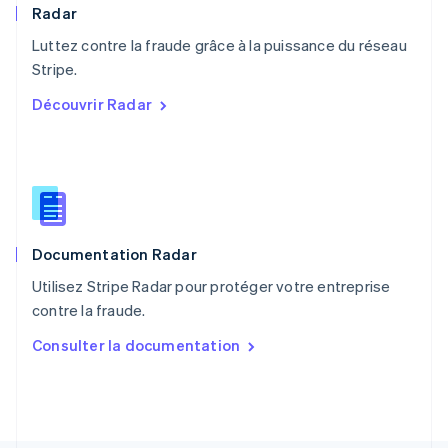
Pays-Bas
Radar
Nederlands
English
Luttez contre la fraude grâce à la puissance du réseau
Pologne
English
Stripe.
Portugal
Découvrir Radar
Português
English
R.A.S. de Hong Kong, Chine
English
简体中文
République tchèque
English
Roumanie
English
Documentation Radar
Royaume-Uni
English
Utilisez Stripe Radar pour protéger votre entreprise
Singapour
contre la fraude.
English
简体中文
Slovaquie
Consulter la documentation
English
Slovénie
English
Italiano
Suède
Svenska
English