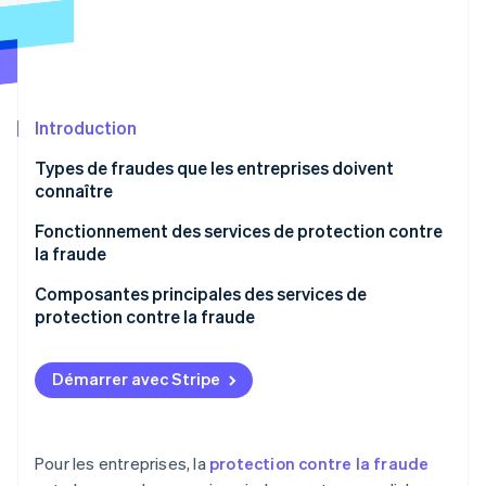
Découvrez les prochaines évolutions
Commerce en ligne
Radar
Prévention de la fraude
Écosystème
Atlas
Constitution de start-up
Introduction
Partenaires
Climate
Stripe App Marketplace
Types de fraudes que les entreprises doivent
Élimination du carbone
connaître
Identity
Vérification de l'identité
Fonctionnement des services de protection contre
la fraude
Composantes principales des services de
protection contre la fraude
Stripe Sessions 2026
Découvrez comment Stripe construit l’infrastructure écono
Démarrer avec Stripe
Regarder la vidéo
Pour les entreprises, la
protection contre la fraude