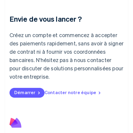
Italie
Italiano
English
Japon
Envie de vous lancer ?
日本語
English
Lettonie
Créez un compte et commencez à accepter
English
Liechtenstein
des paiements rapidement, sans avoir à signer
Deutsch
English
de contrat ni à fournir vos coordonnées
Lituanie
English
bancaires. N'hésitez pas à nous contacter
Luxembourg
pour discuter de solutions personnalisées pour
Français
Deutsch
English
Malaisie
votre entreprise.
English
简体中文
Malte
Démarrer
Contacter notre équipe
English
Mexique
Español
English
Norvège
English
Nouvelle-Zélande
English