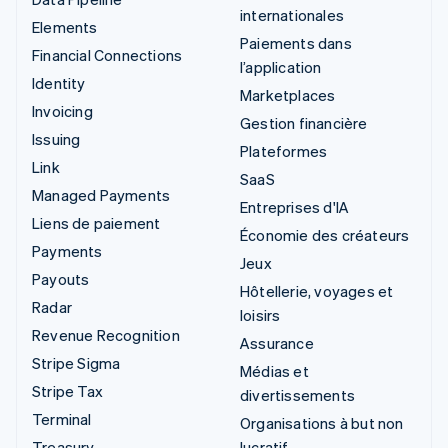
internationales
Elements
Paiements dans
Financial Connections
l’application
Identity
Marketplaces
Invoicing
Gestion financière
Issuing
Plateformes
Link
SaaS
Managed Payments
Entreprises d'IA
Liens de paiement
Économie des créateurs
Payments
Jeux
Payouts
Hôtellerie, voyages et
Radar
loisirs
Revenue Recognition
Assurance
Stripe Sigma
Médias et
Stripe Tax
divertissements
Terminal
Organisations à but non
Treasury
lucratif