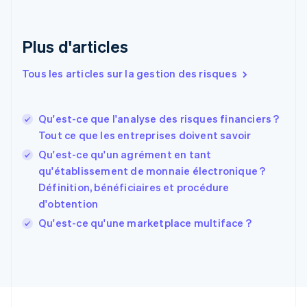
Émirats arabes unis
English
Espagne
Plus d'articles
Español
English
Estonie
Tous les articles sur la gestion des risques
English
États-Unis
English
Español
简体中文
Qu'est-ce que l'analyse des risques financiers ?
Finlande
English
Svenska
Tout ce que les entreprises doivent savoir
France
Qu'est-ce qu'un agrément en tant
Français
English
qu'établissement de monnaie électronique ?
Gibraltar
Définition, bénéficiaires et procédure
English
Grèce
d'obtention
English
Qu'est-ce qu'une marketplace multiface ?
Hongrie
English
Inde
English
Irlande
English