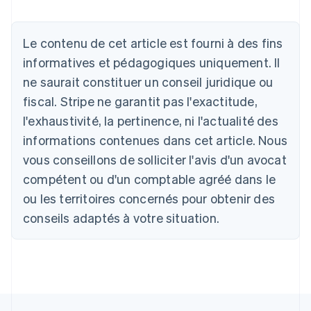
Allemagne
Deutsch
English
Australie
Le contenu de cet article est fourni à des fins
English
informatives et pédagogiques uniquement. Il
Autriche
ne saurait constituer un conseil juridique ou
Deutsch
English
Belgique
fiscal. Stripe ne garantit pas l'exactitude,
Nederlands
Français
Deutsch
English
l'exhaustivité, la pertinence, ni l'actualité des
Brésil
Português
English
informations contenues dans cet article. Nous
Bulgarie
vous conseillons de solliciter l'avis d'un avocat
English
Canada
compétent ou d'un comptable agréé dans le
English
Français
ou les territoires concernés pour obtenir des
Chine continentale
conseils adaptés à votre situation.
简体中文
English
Chypre
English
Croatie
English
Italiano
Danemark
English