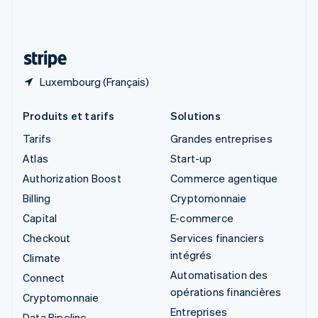
Suisse
Deutsch
Français
Italiano
English
Thaïlande
ไทย
English
Luxembourg (Français)
Produits et tarifs
Solutions
Tarifs
Grandes entreprises
Atlas
Start-up
Authorization Boost
Commerce agentique
Billing
Cryptomonnaie
Capital
E-commerce
Checkout
Services financiers
intégrés
Climate
Automatisation des
Connect
opérations financières
Cryptomonnaie
Entreprises
Data Pipeline