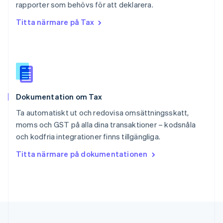
rapporter som behövs för att deklarera.
Singapore
English
简体中文
Titta närmare på Tax
Slovakien
English
Slovenien
English
Italiano
Spanien
Español
English
Storbritannien
Dokumentation om Tax
English
Sverige
Ta automatiskt ut och redovisa omsättningsskatt,
Svenska
English
moms och GST på alla dina transaktioner – kodsnåla
Thailand
och kodfria integrationer finns tillgängliga.
ไทย
English
Tjeckien
Titta närmare på dokumentationen
English
Tyskland
Deutsch
English
Ungern
English
USA
English
Español
简体中文