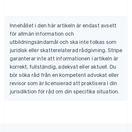
Belgien
Nederlands
Français
Deutsch
English
Brasilien
Português
English
Innehållet i den här artikeln är endast avsett
Bulgarien
för allmän information och
English
Cypern
utbildningsändamål och ska inte tolkas som
English
juridisk eller skatterelaterad rådgivning. Stripe
Danmark
garanterar inte att informationen i artikeln är
English
Estland
korrekt, fullständig, adekvat eller aktuell. Du
English
bör söka råd från en kompetent advokat eller
Fastlandskina
revisor som är licensierad att praktisera i din
简体中文
English
Finland
jurisdiktion för råd om din specifika situation.
English
Svenska
Frankrike
Français
English
Förenade Arabemiraten
English
Gibraltar
English