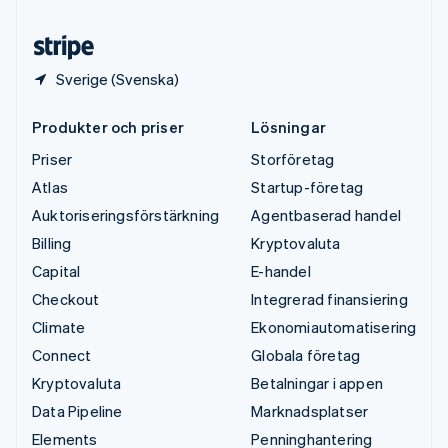
Österrike
Deutsch
English
Sverige (Svenska)
Produkter och priser
Lösningar
Priser
Storföretag
Atlas
Startup-företag
Auktoriseringsförstärkning
Agentbaserad handel
Billing
Kryptovaluta
Capital
E-handel
Checkout
Integrerad finansiering
Climate
Ekonomiautomatisering
Connect
Globala företag
Kryptovaluta
Betalningar i appen
Data Pipeline
Marknadsplatser
Elements
Penninghantering