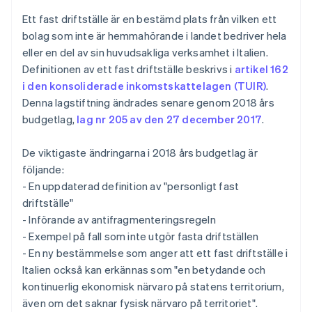
Ett fast driftställe är en bestämd plats från vilken ett
bolag som inte är hemmahörande i landet bedriver hela
eller en del av sin huvudsakliga verksamhet i Italien.
Definitionen av ett fast driftställe beskrivs i
artikel 162
i den konsoliderade inkomstskattelagen (TUIR)
.
Denna lagstiftning ändrades senare genom 2018 års
budgetlag,
lag nr 205 av den 27 december 2017
.
De viktigaste ändringarna i 2018 års budgetlag är
följande:
- En uppdaterad definition av "personligt fast
driftställe"
- Införande av antifragmenteringsregeln
- Exempel på fall som inte utgör fasta driftställen
- En ny bestämmelse som anger att ett fast driftställe i
Italien också kan erkännas som "en betydande och
kontinuerlig ekonomisk närvaro på statens territorium,
även om det saknar fysisk närvaro på territoriet".