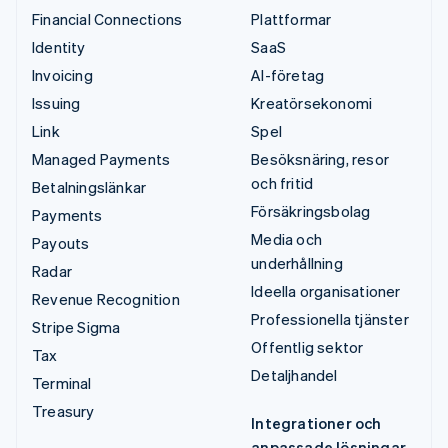
Financial Connections
Plattformar
Identity
SaaS
Invoicing
AI-företag
Issuing
Kreatörsekonomi
Link
Spel
Managed Payments
Besöksnäring, resor
och fritid
Betalningslänkar
Försäkringsbolag
Payments
Media och
Payouts
underhållning
Radar
Ideella organisationer
Revenue Recognition
Professionella tjänster
Stripe Sigma
Offentlig sektor
Tax
Detaljhandel
Terminal
Treasury
Integrationer och
anpassade lösningar