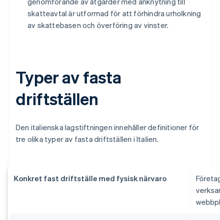
genomförande av åtgärder med anknytning till
skatteavtal är utformad för att förhindra urholkning
av skattebasen och överföring av vinster.
Typer av fasta
driftställen
Den italienska lagstiftningen innehåller definitioner för
tre olika typer av fasta driftställen i Italien.
Konkret fast driftställe med fysisk närvaro
Företag
verksam
webbpla