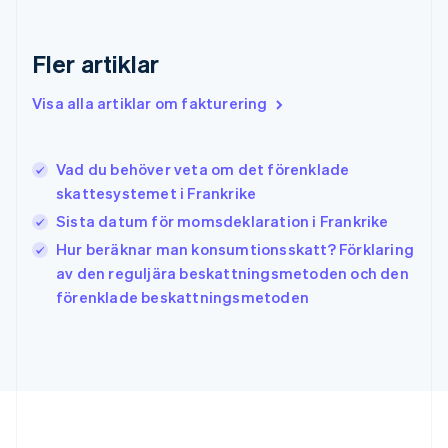
Grekland
English
Fler artiklar
Hongkong SAR, Kina
English
简体中文
Indien
Visa alla artiklar om fakturering
English
Irland
English
Vad du behöver veta om det förenklade
Italien
skattesystemet i Frankrike
Italiano
English
Japan
Sista datum för momsdeklaration i Frankrike
日本語
English
Hur beräknar man konsumtionsskatt? Förklaring
Kanada
av den reguljära beskattningsmetoden och den
English
Français
förenklade beskattningsmetoden
Kroatien
English
Italiano
Lettland
English
Liechtenstein
Deutsch
English
Litauen
English