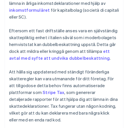
lämna in årliga inkomstdeklarationer med hjälp av
inkomstformuläret
för kapitalbolag (società di capitali
eller SC).
Eftersom ett fast driftställe anses vara en självständig
skattepliktig enhet i Italien såväl som i moderbolagets
hemviststat kan dubbelbeskattning uppstå. Detta går
dock att mildra eller kringgå genom att tillämpa
ett
avtal med syfte att undvika dubbelbeskattning
.
Att hålla sig uppdaterad med ständigt föränderliga
skatteregler kan vara utmanande för ditt företag. För
att tillgodose detta behov finns automatiserade
plattformar som
Stripe Tax
, som genererar
detaljerade rapporter för att hjälpa dig att lämna in dina
skattedeklarationer. Tax fungerar utan någon kodning,
vilket gör att du kan deklarera med bara några klick
eller med en enda rad kod.
Australien
English