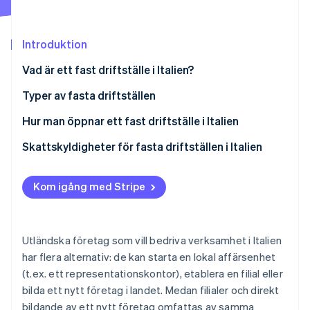
Identitetsverifiering online
Partner
Stripe App Marketplace
Introduktion
Vad är ett fast driftställe i Italien?
Stripe Sessions 2026
Typer av fasta driftställen
Se hur Stripe bygger den ekonomiska inf
Titta nu
Konkret fast driftställe med fysisk närvaro
Hur man öppnar ett fast driftställe i Italien
Konkret fast driftställe utan fysisk närvaro
Skattskyldigheter för fasta driftställen i Italien
Personligt fast driftställe
Kom igång med Stripe
Antifragmenteringsregel
Utländska företag som vill bedriva verksamhet i Italien
har flera alternativ: de kan starta en lokal affärsenhet
(t.ex. ett representationskontor), etablera en filial eller
bilda ett nytt företag i landet. Medan filialer och direkt
bildande av ett nytt företag omfattas av samma