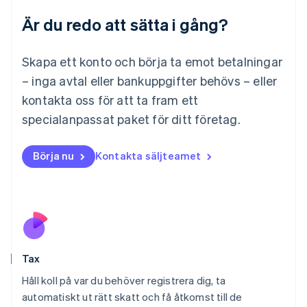
Luxemburg
Är du redo att sätta i gång?
Français
Deutsch
English
Malaysia
English
简体中文
Skapa ett konto och börja ta emot betalningar
Malta
– inga avtal eller bankuppgifter behövs – eller
English
Mexiko
kontakta oss för att ta fram ett
Español
English
specialanpassat paket för ditt företag.
Nederländerna
Nederlands
English
Norge
Börja nu
Kontakta säljteamet
English
Nya Zeeland
English
Polen
English
Portugal
Português
English
Tax
Rumänien
English
Håll koll på var du behöver registrera dig, ta
Schweiz
automatiskt ut rätt skatt och få åtkomst till de
Deutsch
Français
Italiano
English