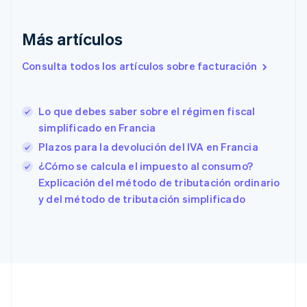
English
Italiano
Dinamarca
English
Más artículos
Emiratos Árabes Unidos
English
Consulta todos los artículos sobre facturación
Eslovaquia
English
Eslovenia
Lo que debes saber sobre el régimen fiscal
English
Italiano
simplificado en Francia
España
Plazos para la devolución del IVA en Francia
Español
English
Estados Unidos
¿Cómo se calcula el impuesto al consumo?
English
Español
简体中文
Explicación del método de tributación ordinario
Estonia
y del método de tributación simplificado
English
Finlandia
English
Svenska
Francia
Français
English
Gibraltar
English
Grecia