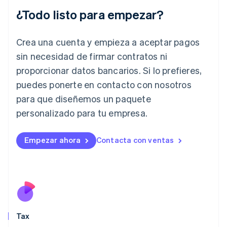
English
¿Todo listo para empezar?
Hungría
English
India
Crea una cuenta y empieza a aceptar pagos
English
Irlanda
sin necesidad de firmar contratos ni
English
proporcionar datos bancarios. Si lo prefieres,
Italia
puedes ponerte en contacto con nosotros
Italiano
English
para que diseñemos un paquete
Japón
日本語
English
personalizado para tu empresa.
Letonia
English
Liechtenstein
Empezar ahora
Contacta con ventas
Deutsch
English
Lituania
English
Luxemburgo
Français
Deutsch
English
Malasia
English
简体中文
Tax
Malta