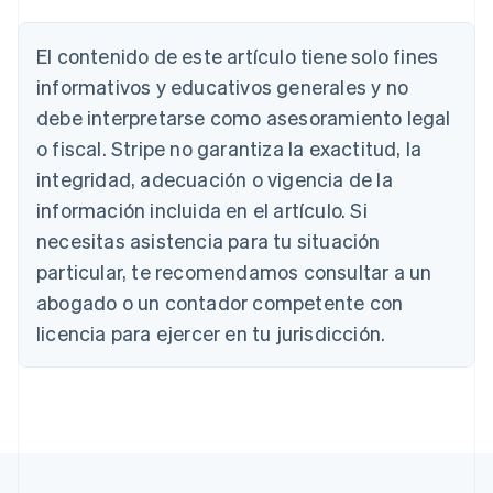
El contenido de este artículo tiene solo fines
Alemania
informativos y educativos generales y no
Deutsch
English
debe interpretarse como asesoramiento legal
Australia
o fiscal. Stripe no garantiza la exactitud, la
English
Austria
integridad, adecuación o vigencia de la
Deutsch
English
información incluida en el artículo. Si
Bélgica
necesitas asistencia para tu situación
Nederlands
Français
Deutsch
English
Brasil
particular, te recomendamos consultar a un
Português
English
abogado o un contador competente con
Bulgaria
English
licencia para ejercer en tu jurisdicción.
Canadá
English
Français
China continental
简体中文
English
Chipre
English
Croacia