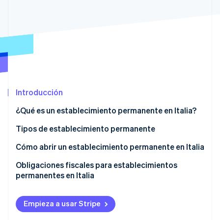
Ecosistema
Sesiones de Stripe 2026
Socios
Descubre cómo Stripe construye la infraestructura económi
Stripe App Marketplace
Mirar ahora
Introducción
¿Qué es un establecimiento permanente en Italia?
Tipos de establecimiento permanente
Establecimiento permanente concreto con
Cómo abrir un establecimiento permanente en Italia
presencia física
Obligaciones fiscales para establecimientos
Establecimiento permanente concreto sin
permanentes en Italia
presencia física
Establecimiento personal permanente
Empieza a usar Stripe