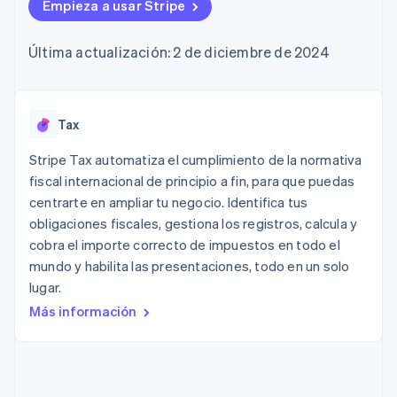
Authorization
Empieza a usar Stripe
Recognition
Empresa
Gestión del dinero
Gestionar
Boost
Automatización
Plataformas
suscripciones
Optimizaciones
contable
Hoja de ruta del
SaaS
Ofrecer cobro por
Última actualización: 2 de diciembre de 2024
de aceptación
Stripe Sigma
producto
consumo
Link
Informes
Conferencia anual
Emitir tarjetas
Proceso de
personalizados
Sessions
respaldadas por
compra
Data Pipeline
Empleos
monedas estables
Por sector
acelerado
Sincronización
Sala de prensa
Tax
Aprovisiona y gestiona
de datos
Stripe Press
servicios con agentes
Empresas de IA
Stripe Tax automatiza el cumplimiento de la normativa
Economía de los
fiscal internacional de principio a fin, para que puedas
creadores
centrarte en ampliar tu negocio. Identifica tus
Juegos
Contacto
Más
Recursos
Hostelería, viajes y ocio
obligaciones fiscales, gestiona los registros, calcula y
Product roadmap
Contacta con ventas
cobra el importe correcto de impuestos en todo el
Ver lo que viene
Seguros
Integraciones de
Conviértete en socio
mundo y habilita las presentaciones, todo en un solo
Medios de
aplicaciones
Radar
comunicación y
Ejemplos de código
lugar.
Prevención de fraude
entretenimiento
Blog de
Más información
Organizaciones sin
desarrolladores
Atlas
fines de lucro
Estado de la API
Constitución de una startup
Servicios
Climate
profesionales
Eliminación de dióxido de carbono
Sector público
Minorista