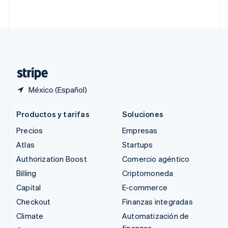
English
简体中文
Suecia
Svenska
English
Suiza
Deutsch
Français
Italiano
English
Tailandia
ไทย
English
México (Español)
Productos y tarifas
Soluciones
Precios
Empresas
Atlas
Startups
Authorization Boost
Comercio agéntico
Billing
Criptomoneda
Capital
E-commerce
Checkout
Finanzas integradas
Climate
Automatización de
finanzas