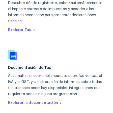
English
Descubre dónde registrarte, cobrar automáticamente
México
el importe correcto de impuestos y acceder a los
Español
English
informes necesarios para presentar declaraciones
Noruega
fiscales.
English
Nueva Zelandia
Explorar Tax
English
Países Bajos
Nederlands
English
Polonia
English
Portugal
Português
English
Documentación de Tax
RAE de Hong Kong, China
English
简体中文
Automatiza el cobro del impuesto sobre las ventas, el
Reino Unido
IVA y el GST, y la elaboración de informes sobre todas
English
tus transacciones: hay disponibles integraciones que
República Checa
requieren poca o ninguna programación.
English
Rumania
Explorar la documentación
English
Singapur