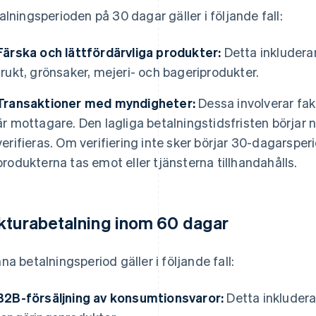
alningsperioden på 30 dagar gäller i följande fall:
Färska och lättfördärvliga produkter:
Detta inkluderar
frukt, grönsaker, mejeri- och bageriprodukter.
Transaktioner med myndigheter:
Dessa involverar fa
är mottagare. Den lagliga betalningstidsfristen börjar
verifieras. Om verifiering inte sker börjar 30-dagarsp
produkterna tas emot eller tjänsterna tillhandahålls.
kturabetalning inom 60 dagar
na betalningsperiod gäller i följande fall:
B2B-försäljning av konsumtionsvaror:
Detta inkluderar