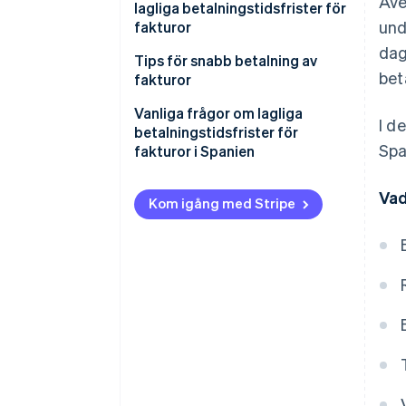
Äve
lagliga betalningstidsfrister för
und
fakturor
dag
Tips för snabb betalning av
bet
fakturor
Ange tydligt villkoren för
Vanliga frågor om lagliga
I d
betalning
betalningstidsfrister för
Spa
fakturor i Spanien
Ta emot olika
betalningsmetoder
Vad
Kom igång med Stripe
Erbjud flexibel betalning
Skapa automatiska påminnelser