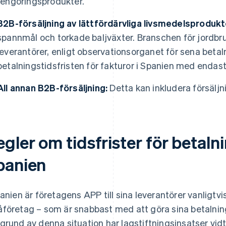
rengöringsprodukter.
B2B-försäljning av lättfördärvliga livsmedelsprodukt
spannmål och torkade baljväxter. Branschen för jordbru
leverantörer, enligt
observationsorganet för sena betal
betalningstidsfristen för fakturor i Spanien med endast
All annan B2B-försäljning:
Detta kan inkludera försäljni
gler om tidsfrister för betalni
panien
panien är företagens APP till sina leverantörer vanligtvis
företag – som är snabbast med att göra sina betalnin
grund av denna situation har lagstiftningsinsatser vidta