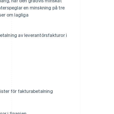
lång, har den gradvis minskat
terspeglar en minskning på tre
ser om lagliga
 betalning av leverantörsfakturor i
n
rister för fakturabetalning
uror i Spanien