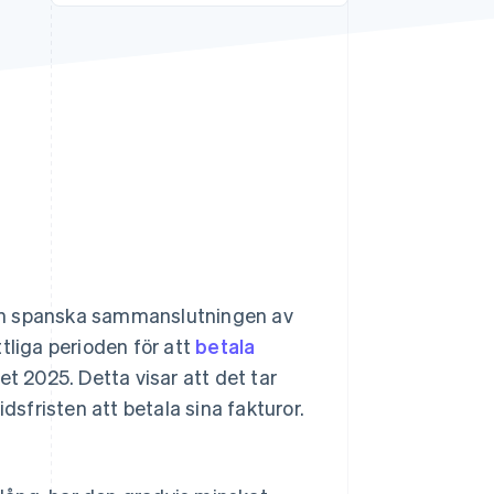
Stripe Sessions 2026
Se hur Stripe bygger den
ekonomiska
infrastrukturen för AI.
Titta nu
n spanska sammanslutningen av
liga perioden för att
betala
et 2025. Detta visar att det tar
fristen att betala sina fakturor.