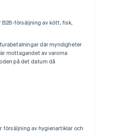
 B2B-försäljning av kött, fisk,
kturabetalningar där myndigheter
 när mottagandet av varorna
erioden på det datum då
 försäljning av hygienartiklar och