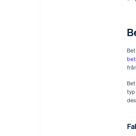
B
Bet
bet
frå
Bet
typ
des
Fa