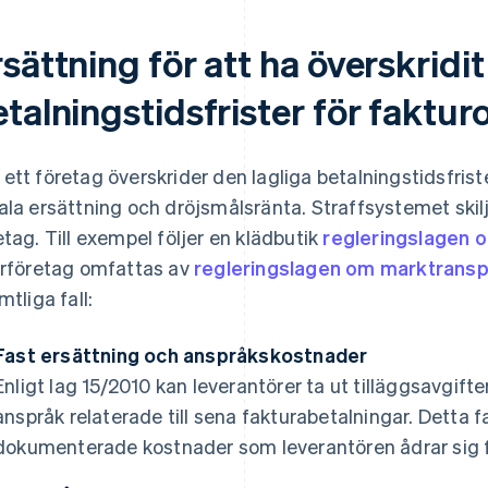
sättning för att ha överskridit
talningstidsfrister för faktur
ett företag överskrider den lagliga betalningstidsfrist
ala ersättning och dröjsmålsränta. Straffsystemet skilj
etag. Till exempel följer en klädbutik
regleringslagen 
irföretag omfattas av
regleringslagen om marktransp
mtliga fall:
Fast ersättning och anspråkskostnader
Enligt lag 15/2010 kan leverantörer ta ut tilläggsavgift
anspråk relaterade till sena fakturabetalningar. Detta fa
dokumenterade kostnader som leverantören ådrar sig fö