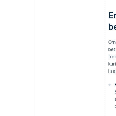
Er
be
Om 
bet
för
kur
i sa