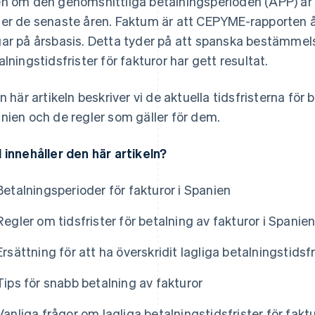
n om den genomsnittliga betalningsperioden (APP) är 
er de senaste åren. Faktum är att CEPYME-rapporten å
ar på årsbasis. Detta tyder på att spanska bestämmel
alningstidsfrister för fakturor har gett resultat.
en här artikeln beskriver vi de aktuella tidsfristerna för
nien och de regler som gäller för dem.
 innehåller den här artikeln?
Betalningsperioder för fakturor i Spanien
Regler om tidsfrister för betalning av fakturor i Spanie
Ersättning för att ha överskridit lagliga betalningstidsf
Tips för snabb betalning av fakturor
Vanliga frågor om lagliga betalningstidsfrister för fakt