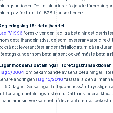
alningsperioder. Detta inkluderar följande förordningar, 
alning av fakturor för B2B-transaktioner:
Regleringslag för detaljhandel
Lag 7/1996
föreskriver den lagliga betalningstidsfriste
inom detaljhandeln (dvs. de som levererar varor direkt t
också att leverantörer anger förfallodatum på fakturan 
företagskunder som betalar sent också måste betala r
Lagar mot sena betalningar i företagstransaktioner
I
lag 3/2004
om bekämpande av sena betalningar i före
senare ändringen i
lag 15/2010
fastställs den allmänna 
till 60 dagar. Dessa lagar förbjuder också uttryckligen at
att förlänga betalningsfristerna. Detta inkluderar klaus
finansierar sin verksamhet på leverantörernas bekostn