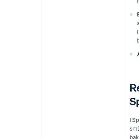
Re
S
I S
små
bak