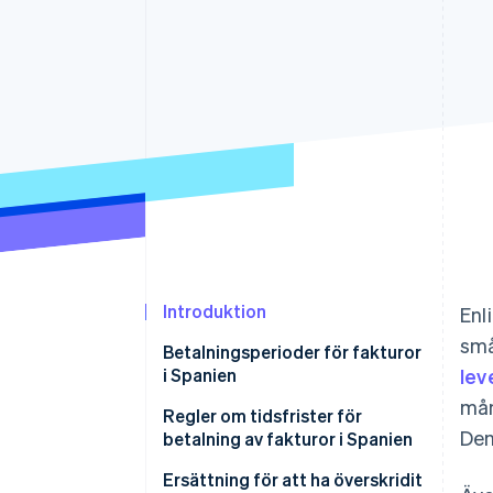
Accelererad kassaprocess
Financial Connections
Länkade finanskontodata
Introduktion
Enl
små
Betalningsperioder för fakturor
i Spanien
lev
mån
Fakturabetalning inom 30 dagar
Regler om tidsfrister för
Den
betalning av fakturor i Spanien
Fakturabetalning inom 60 dagar
Ersättning för att ha överskridit