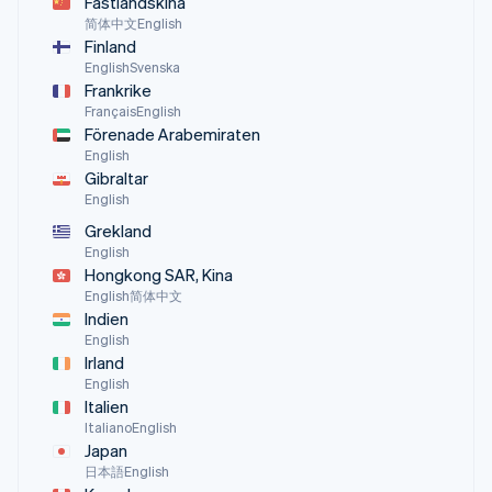
Fastlandskina
简体中文
English
Finland
English
Svenska
Frankrike
Français
English
Förenade Arabemiraten
English
Gibraltar
English
Grekland
English
Hongkong SAR, Kina
English
简体中文
Indien
English
Irland
English
Italien
Italiano
English
Japan
日本語
English