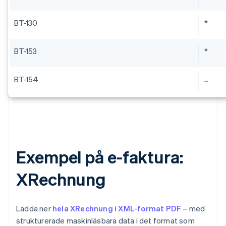
BT-130
*
BT-153
*
BT-154
Exempel på e-faktura:
XRechnung
Ladda ner
hela XRechnung i XML-format PDF
– med
strukturerade maskinläsbara data i det format som