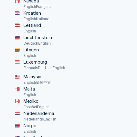
Kanada
English
Français
Kroatien
English
Italiano
Lettland
English
Liechtenstein
Deutsch
English
Litauen
English
Luxemburg
Français
Deutsch
English
Malaysia
English
简体中文
Malta
English
Mexiko
Español
English
Nederländerna
Nederlands
English
Norge
English