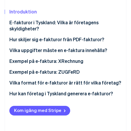
Identitetsverifiering online
Partner
Stripe App Marketplace
Introduktion
E-fakturor i Tyskland: Vilka är företagens
skyldigheter?
Stripe Sessions 2026
Hur skiljer sig e-fakturor från PDF-fakturor?
Se hur Stripe bygger den ekonomiska inf
Titta nu
XRechnung
Vilka uppgifter måste en e-faktura innehålla?
ZUGFeRD-faktura
BT-nummer för obligatorisk information
Exempel på e-faktura: XRechnung
Exempel på e-faktura: ZUGFeRD
Vilka format för e-fakturor är rätt för vilka företag?
Hur kan företag i Tyskland generera e-fakturor?
Kom igång med Stripe