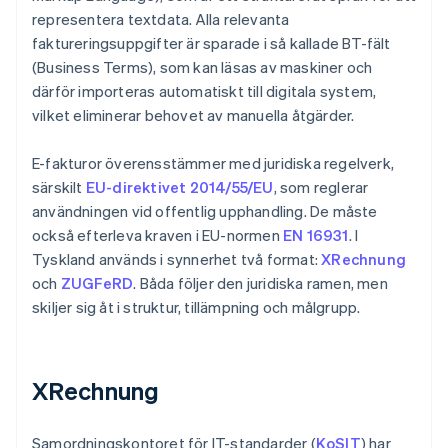
representera textdata. Alla relevanta
faktureringsuppgifter är sparade i så kallade BT-fält
(Business Terms), som kan läsas av maskiner och
därför importeras automatiskt till digitala system,
vilket eliminerar behovet av manuella åtgärder.
E-fakturor överensstämmer med juridiska regelverk,
särskilt
EU-direktivet 2014/55/EU
, som reglerar
användningen vid offentlig upphandling. De måste
också efterleva kraven i EU-normen
EN 16931
. I
Tyskland används i synnerhet två format:
XRechnung
och
ZUGFeRD
. Båda följer den juridiska ramen, men
skiljer sig åt i struktur, tillämpning och målgrupp.
XRechnung
Samordningskontoret för IT-standarder (
KoSIT
) har