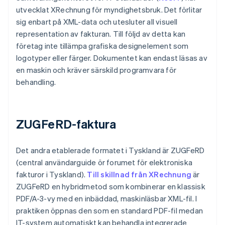
utvecklat XRechnung för myndighetsbruk. Det förlitar
sig enbart på XML-data och utesluter all visuell
representation av fakturan. Till följd av detta kan
företag inte tillämpa grafiska designelement som
logotyper eller färger. Dokumentet kan endast läsas av
en maskin och kräver särskild programvara för
behandling.
ZUGFeRD-faktura
Det andra etablerade formatet i Tyskland är ZUGFeRD
(central användarguide ör forumet för elektroniska
fakturor i Tyskland).
Till skillnad från XRechnung
är
ZUGFeRD en hybridmetod som kombinerar en klassisk
PDF/A-3-vy med en inbäddad, maskinläsbar XML-fil. I
praktiken öppnas den som en standard PDF-fil medan
IT-system automatiskt kan behandla integrerade