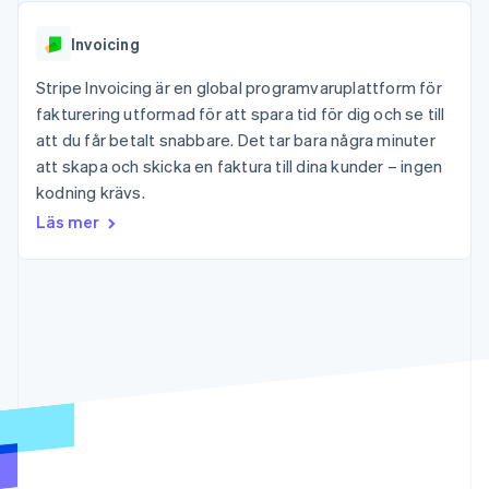
Godkännandeoptimeringar
Recognition
Företag
Plattformar
Erbjud
Link
Automatiserad
SaaS
användningsbaserad
Accelererad kassaprocess
Invoicing
redovisning
Produktplan
fakturering
Financial Connections
Stripe Sigma
Sessions årliga
Utfärda stablecoin-
Länkade finanskontodata
Stripe Invoicing är en global programvaruplattform för
Anpassade
konferens
stödda kort
rapporter
Karriärer
fakturering utformad för att spara tid för dig och se till
Tillhandahåll och
Efter bransch
Data Pipeline
Nyhetsrum
hantera tjänster med
att du får betalt snabbare. Det tar bara några minuter
Datasynkronisering
Stripe Press
agenter
att skapa och skicka en faktura till dina kunder – ingen
AI-företag
Kreatörsekonomi
kodning krävs.
Spel
Läs mer
Besöksnäring, resor
Kontakt
Mer
Resurser
och fritid
Product roadmap
Försäkringsbolag
Kontakta säljteamet
Se vad som kommer härnäst
Media och
Appintegrationer
Bli partner
underhållning
Kodexempel
Radar
Ideella organisationer
Utvecklarblogg
Bedrägeribekämpning
Professionella tjänster
API-status
Offentlig sektor
Atlas
Detaljhandel
Bolagsbildning för startups
Climate
Koldioxidinfångning
Ecosystem
Identity