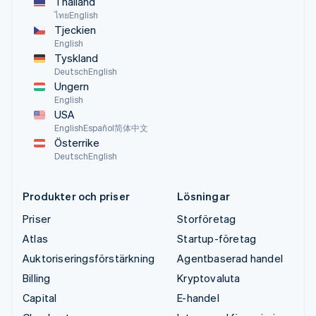
Thailand
ไทย
English
Tjeckien
English
Tyskland
Deutsch
English
Ungern
English
USA
English
Español
简体中文
Österrike
Deutsch
English
Produkter och priser
Lösningar
Priser
Storföretag
Atlas
Startup-företag
Auktoriseringsförstärkning
Agentbaserad handel
Billing
Kryptovaluta
Capital
E-handel