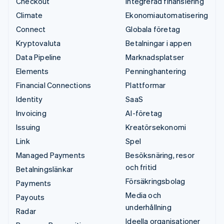
Checkout
Integrerad finansiering
Climate
Ekonomiautomatisering
Connect
Globala företag
Kryptovaluta
Betalningar i appen
Data Pipeline
Marknadsplatser
Elements
Penninghantering
Financial Connections
Plattformar
Identity
SaaS
Invoicing
AI-företag
Issuing
Kreatörsekonomi
Link
Spel
Managed Payments
Besöksnäring, resor
och fritid
Betalningslänkar
Försäkringsbolag
Payments
Media och
Payouts
underhållning
Radar
Ideella organisationer