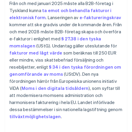
Från och med januari 2025 måste alla B2B-företag i
Tyskland kunna
ta emot och behandla fakturor i
elektronisk form
. Lanseringen av
e-faktureringskrav
kommer att ske gradvis under de kommande åren. Från
och med 2028 måste B2B-företag skapa och överföra
e-fakturor i enlighet med
§ 27.38 i den tyska
momslagen
(UStG). Undantag gäller uteslutande för
fakturor med lågt värde
som beräknas till 250 EUR
eller mindre, viss skattebefriad försäljning och
resebiljetter, enligt
§ 34 i den tyska förordningen om
genomförande av moms
(UStDV). Den nya
förordningen härrör från Europeiska unionens initiativ
ViDA (
Moms i den digitala tidsåldern
), som syftar till
att modernisera momsens administration och
harmonisera fakturering i hela EU. Landet införlivade
dessa bestämmelser i sin nationella lagstiftning genom
tillväxtmöjlighetslagen
.