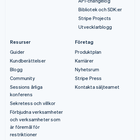
API-changelog
Bibliotek och SDK:er
Stripe Projects
Utvecklarblogg
Resurser
Företag
Guider
Produktplan
Kundberättelser
Karriärer
Blogg
Nyhetsrum
Community
Stripe Press
Sessions årliga
Kontakta säljteamet
konferens
Sekretess och villkor
Förbjudna verksamheter
och verksamheter som
är föremål för
restriktioner