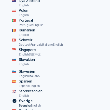
Nya Zeeland
English
Polen
English
Portugal
Português
English
Rumänien
English
Schweiz
Deutsch
Français
Italiano
English
Singapore
English
简体中文
Slovakien
English
Slovenien
English
Italiano
Spanien
Español
English
Storbritannien
English
Sverige
Svenska
English