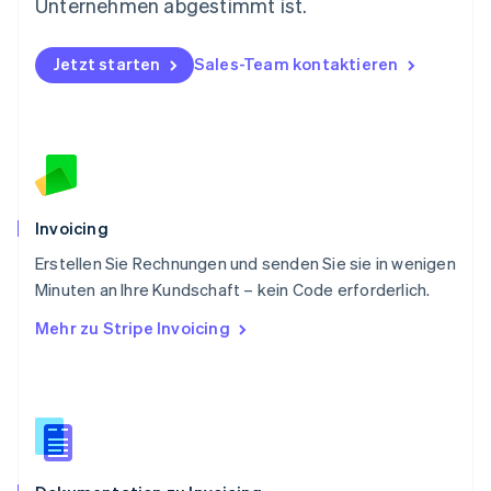
Unternehmen abgestimmt ist.
Polen
English
Portugal
Jetzt starten
Sales-Team kontaktieren
Português
English
Rumänien
English
Schweden
Svenska
English
Schweiz
Deutsch
Français
Italiano
English
Invoicing
Singapur
English
简体中文
Erstellen Sie Rechnungen und senden Sie sie in wenigen
Slowakei
Minuten an Ihre Kundschaft – kein Code erforderlich.
English
Mehr zu Stripe Invoicing
Slowenien
English
Italiano
Sonderverwaltungsregion Hongkong,
China
English
简体中文
Spanien
Español
English