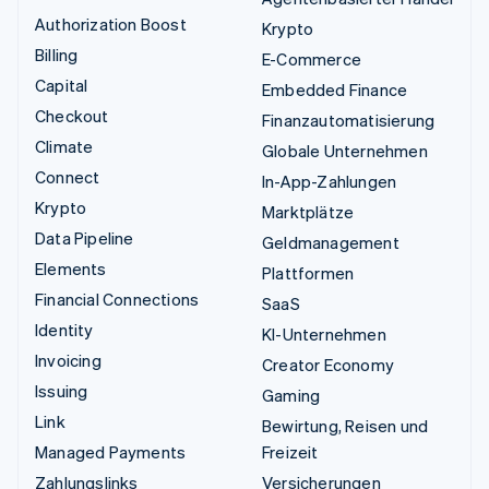
Authorization Boost
Krypto
Billing
E-Commerce
Capital
Embedded Finance
Checkout
Finanzautomatisierung
Climate
Globale Unternehmen
Connect
In-App-Zahlungen
Krypto
Marktplätze
Data Pipeline
Geldmanagement
Elements
Plattformen
Financial Connections
SaaS
Identity
KI-Unternehmen
Invoicing
Creator Economy
Issuing
Gaming
Link
Bewirtung, Reisen und
Managed Payments
Freizeit
Zahlungslinks
Versicherungen