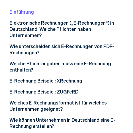
Betrugsprävention
Ecosystem
Atlas
Einführung
Start-up-Gründung
Partner
Stripe App-Marktplatz
Elektronische Rechnungen („E-Rechnungen“) in
Climate
Deutschland: Welche Pflichten haben
CO₂-Entnahme
Unternehmen?
Identity
Online-Identitätsprüfung
Wie unterscheiden sich E-Rechnungen von PDF-
Rechnungen?
XRechnung
Welche Pflichtangaben muss eine E-Rechnung
enthalten?
ZUGFeRD-Rechnung
Stripe-Sessions 2026
BT-Nummern für Pflichtangaben
E-Rechnung Beispiel: XRechnung
Erfahren Sie, wie Stripe Lösungen für die Wirts
Jetzt ansehen
E-Rechnung Beispiel: ZUGFeRD
Welches E-Rechnungsformat ist für welches
Unternehmen geeignet?
Wie können Unternehmen in Deutschland eine E-
Rechnung erstellen?