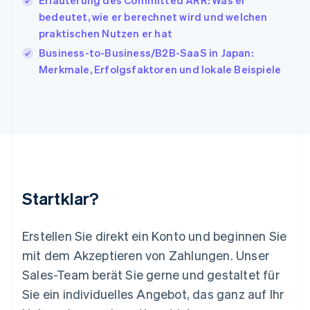
Erläuterung des Committed ARR: Was er
Lettland
bedeutet, wie er berechnet wird und welchen
English
praktischen Nutzen er hat
Liechtenstein
Business-to-Business/B2B-SaaS in Japan:
Deutsch
English
Litauen
Merkmale, Erfolgsfaktoren und lokale Beispiele
English
Luxemburg
Français
Deutsch
English
Malaysia
English
简体中文
Malta
English
Mexiko
Startklar?
Español
English
Neuseeland
English
Erstellen Sie direkt ein Konto und beginnen Sie
Niederlande
mit dem Akzeptieren von Zahlungen. Unser
Nederlands
English
Norwegen
Sales-Team berät Sie gerne und gestaltet für
English
Sie ein individuelles Angebot, das ganz auf Ihr
Österreich
Deutsch
English