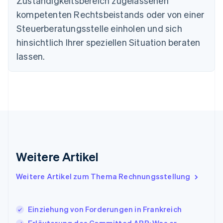
Zuständigkeitsbereich zugelassenen
Festlandchina
kompetenten Rechtsbeistands oder von einer
简体中文
English
Steuerberatungsstelle einholen und sich
Finnland
English
Svenska
hinsichtlich Ihrer speziellen Situation beraten
Frankreich
lassen.
Français
English
Gibraltar
English
Griechenland
English
Indien
English
Irland
English
Italien
Weitere Artikel
Italiano
English
Japan
Weitere Artikel zum Thema Rechnungsstellung
日本語
English
Kanada
English
Français
Einziehung von Forderungen in Frankreich
Kroatien
English
Italiano