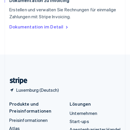
Dokumentation zu Invoicing
Thailand
ไทย
English
Erstellen und verwalten Sie Rechnungen für einmalige
Tschechische Republik
Zahlungen mit Stripe Invoicing.
English
Ungarn
Dokumentation im Detail
English
Vereinigte Arabische Emirate
English
Vereinigte Staaten
English
Español
简体中文
Vereinigtes Königreich
English
Zypern
English
Luxemburg (Deutsch)
Produkte und
Lösungen
Preisinformationen
Unternehmen
Preisinformationen
Start-ups
Atlas
Agentenbasierter Handel