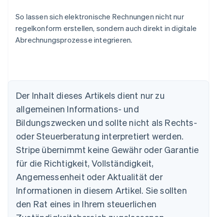
So lassen sich elektronische Rechnungen nicht nur
regelkonform erstellen, sondern auch direkt in digitale
Abrechnungsprozesse integrieren.
Australien
Der Inhalt dieses Artikels dient nur zu
English
allgemeinen Informations- und
Belgien
Nederlands
Français
Deutsch
English
Bildungszwecken und sollte nicht als Rechts-
Brasilien
oder Steuerberatung interpretiert werden.
Português
English
Bulgarien
Stripe übernimmt keine Gewähr oder Garantie
English
für die Richtigkeit, Vollständigkeit,
Dänemark
Angemessenheit oder Aktualität der
English
Deutschland
Informationen in diesem Artikel. Sie sollten
Deutsch
English
den Rat eines in Ihrem steuerlichen
Estland
English