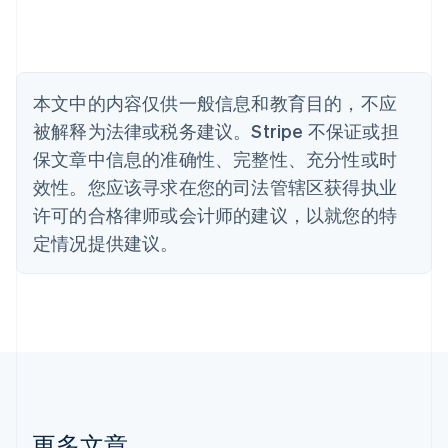
保加利亚
English
比利时
Nederlands
Français
Deutsch
English
波兰
本文中的内容仅供一般信息和教育目的，不应
English
丹麦
被解释为法律或税务建议。Stripe 不保证或担
English
保文章中信息的准确性、完整性、充分性或时
德国
效性。您应该寻求在您的司法管辖区获得执业
Deutsch
English
法国
许可的合格律师或会计师的建议，以就您的特
Français
English
定情况提供建议。
芬兰
English
Svenska
荷兰
Nederlands
English
加拿大
English
Français
捷克
English
克罗地亚
English
Italiano
更多文章