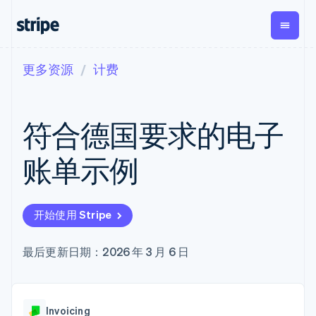
更多资源
计费
按企业阶段
文档
学习
支付
营收
资金管理
平台
易市
大型企业
Stripe 文档
博客
Payments
Billing
Treasury
初创企业
API 参考文档
客户案例
符合德国要求的电子
在线支付
经常性收入
Con
库与 SDK
指南
企业财务
Managed
Metronome
Stripe Apps
Payments
按用量计费
Global
平台
账单示例
备案商家解决
Payouts
Subscriptions
Capi
按应用场景
方案
平
支持
向第三方
订阅管理
Payment links
客户
指南
智能体商务
打款
Invoicing
Trea
加密货币
获取支持
无代码支付
一次性或定期
Capital
开始使用 Stripe
平
电子商务
接受线上付款
托管支持方案
企业融资
Checkout
账单
嵌入
嵌入式金融
实施预置结账流程
专业服务
预构建支付界
Crypto
Tax
融服
财务自动化
构建平台或交易市场
最后更新日期：2026 年 3 月 6 日
钱包、稳
面
销售税和增值
Iss
全球化企业
管理订阅
定币发行
Elements
税自动化
实体
应用内支付
提供按用量计费
灵活的 UI 组件
和发卡基
Crypto
Revenue
虚拟
交易市场
发行稳定币支持的支付卡
Onramp
Payment
Recognition
础设施
公司
资金管理
通过智能体配置和管理服
可嵌入的
methods
会计自动化
Invoicing
平台
务