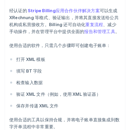
经认证的
Stripe Billing
应用合作伙伴解决方案
可以生成
XRechnung 等格式、验证输出，并将其直接发送给公共
机构或私营接收方。Billing 还可自动化
重复流程
、减少
手动操作，并在管理平台中提供全面的
报告和管理工具
。
使用合适的软件，只需几个步骤即可创建电子账单：
打开 XML 模板
阿联酋
English
填写 BT 字段
爱尔兰
English
检查输入数据
爱沙尼亚
English
验证 XML 文件（例如，使用 XML 验证器）
奥地利
Deutsch
English
保存并传递 XML 文件
澳大利亚
English
巴西
使用合适的工具以保持合规，并将电子账单直接集成到数
Português
English
字开单流程中非常重要。