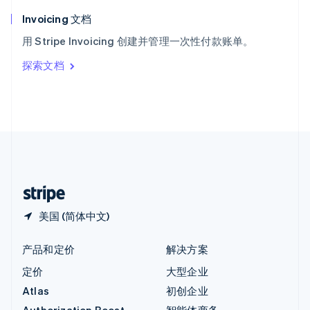
匈牙利
English
Invoicing 文档
意大利
用 Stripe Invoicing 创建并管理一次性付款账单。
Italiano
English
印度
探索文档
English
英国
English
直布罗陀
English
中国内地
简体中文
English
中国香港特别行政区
English
简体中文
美国 (简体中文)
产品和定价
解决方案
定价
大型企业
Atlas
初创企业
Authorization Boost
智能体商务