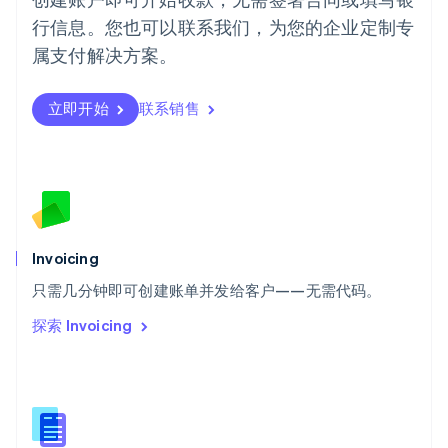
日本
行信息。您也可以联系我们，为您的企业定制专
日本語
English
瑞典
属支付解决方案。
Svenska
English
瑞士
Deutsch
Français
Italiano
English
立即开始
联系销售
塞浦路斯
English
斯洛伐克
English
斯洛文尼亚
English
Italiano
泰国
Invoicing
ไทย
English
希腊
只需几分钟即可创建账单并发给客户——无需代码。
English
探索 Invoicing
西班牙
Español
English
新加坡
English
简体中文
新西兰
English