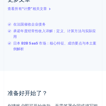
拉脱维亚
English
查看所有“计费”相关文章
立陶宛
English
列支敦士登
在法国催收企业债务
Deutsch
English
卢森堡
承诺年度经常性收入详解：定义、计算方法与实际应
Français
Deutsch
English
用
罗马尼亚
日本 B2B SaaS 市场：核心特征、成功要点与本土案
English
马尔他
例解析
English
马来西亚
English
简体中文
美国
English
Español
简体中文
墨西哥
Español
English
挪威
准备好开始了？
English
葡萄牙
Português
English
创建账户即可开始收款，无需签署合同或填写银