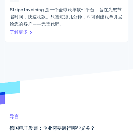
接入 125+ 种支
加密货币
Stripe Sigma
产品路线图
SaaS
付方式
自定义报告
购买
Sessions 年度大会
Stripe Invoicing 是一个全球账单软件平台，旨在为您节
Terminal
Data Pipeline
招聘
省时间，快速收款。只需短短几分钟，即可创建账单并发
线下支付
数据同步
资讯中心
Authorization
资源
给您的客户——无需代码。
Stripe Press
Boost
按行业
了解更多
支付成功率优
应用集成
化
AI 企业
代码示例
Link
创作者经济
开发者博客
联系
加速结账
游戏
API 状态
Financial
酒店、旅游与休闲
联系销售
Connections
保险
成为合作伙伴
关联金融账户
媒体与娱乐
数据
非营利组织
专业服务
公共部门
零售
更多
Product roadmap
了解未来规划
生态系统
导言
Radar
合作伙伴
欺诈防范
德国电子发票：企业需要履行哪些义务？
Stripe App Marketplace
Atlas