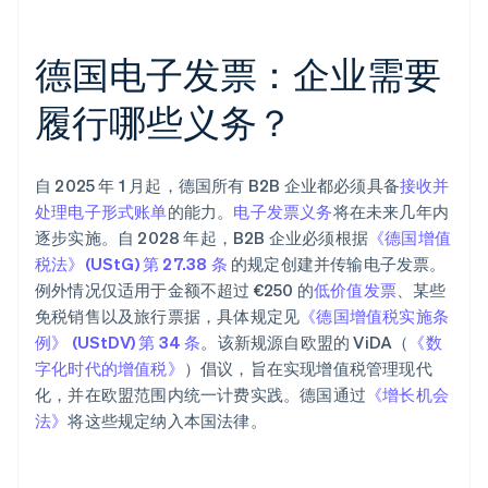
德国电子发票：企业需要
履行哪些义务？
自 2025 年 1 月起，德国所有 B2B 企业都必须具备
接收并
处理电子形式账单
的能力。
电子发票义务
将在未来几年内
逐步实施。自 2028 年起，B2B 企业必须根据
《德国增值
税法》(UStG) 第 27.38 条
的规定创建并传输电子发票。
例外情况仅适用于金额不超过 €250 的
低价值发票
、某些
免税销售以及旅行票据，具体规定见
《德国增值税实施条
例》 (UStDV) 第 34 条
。该新规源自欧盟的 ViDA（
《数
字化时代的增值税》
）倡议，旨在实现增值税管理现代
化，并在欧盟范围内统一计费实践。德国通过
《增长机会
法》
将这些规定纳入本国法律。