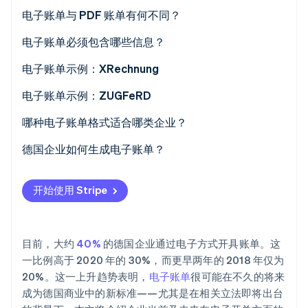
初创企业注册
电子账单与 PDF 账单有何不同？
Climate
XRechnung
电子账单必须包含哪些信息？
碳移除
Identity
ZUGFeRD 账单
必填信息对应的 BT 编号
电子账单示例：XRechnung
在线身份验证
电子账单示例：ZUGFeRD
哪种电子账单格式适合哪类企业？
德国企业如何生成电子账单？
Stripe Sessions 2026
了解 Stripe 如何为 AI 构建经济基础设施。
立即观看
开始使用 Stripe
目前，大约
40%
的德国企业通过电子方式开具账单。这
一比例高于 2020 年的 30%，而更早两年的 2018 年仅为
20%。这一上升趋势表明，
电子账单
很可能在不久的将来
成为德国商业中的新标准——尤其是在相关立法即将出台