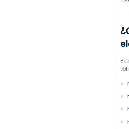
¿
e
Seg
obl