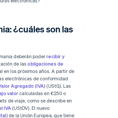
uras electrónicas?
ia: ¿cuáles son las
lemania deberán poder
recibir y
tación de las
obligaciones de
l en los próximos años. A partir de
ras electrónicas de conformidad
Valor Agregado (IVA)
(UStG). Las
ajo valor
calculadas en €250 o
ts de viaje, como se describe en
l IVA
(UStDV). El nuevo
ital
) de la Unión Europea, que tiene