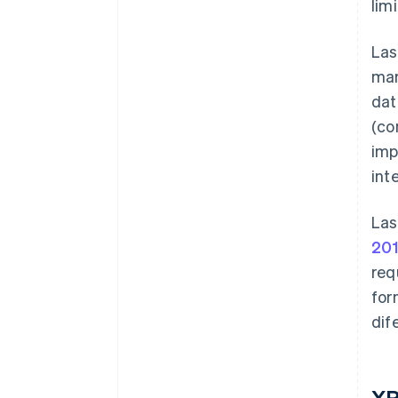
lim
Las
mar
dat
(co
imp
int
Las
20
req
for
dif
XR