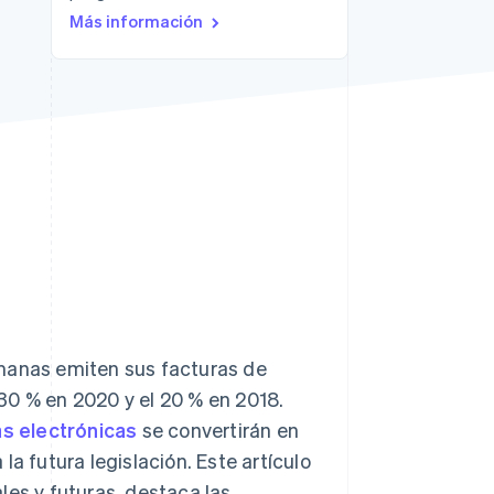
Más información
Sesiones de Stripe
2026
Descubre cómo Stripe
construye la
infraestructura
económica para la IA.
Mirar ahora
manas emiten sus facturas de
30 % en 2020 y el 20 % en 2018.
as electrónicas
se convertirán en
a futura legislación. Este artículo
les y futuras, destaca las