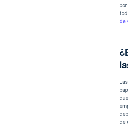
por
tod
de 
¿E
l
Las
pap
que
emp
deb
de 