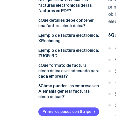
facturas electrónicas de las
pri
facturas en PDF?
obl
XRechnung
¿Qué detalles debe contener
ele
una factura electrónica?
Factura ZUGFeRD
¿Qu
Números de BT para
Ejemplo de factura electrónica:
información obligatoria
XRechnung
Ejemplo de factura electrónica:
ZUGFeRD
¿Qué formato de factura
electrónica es el adecuado para
cada empresa?
¿Cómo pueden las empresas en
Alemania generar facturas
electrónicas?
Primeros pasos con Stripe