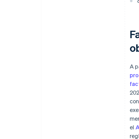
F
o
A p
pro
fac
202
con
exe
men
el
A
reg