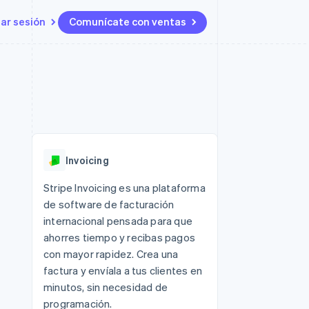
iar sesión
Comunícate con ventas
Recursos
Ecosistema
Contacto
 marketplaces
Más
Integraciones de aplicaciones
Socios
Contacta con ventas
Product roadmap
s
Ejemplos de código
Stripe App Marketplace
Conviértete en socio
Ver lo que viene
ataformas
Blog de desarrolladores
 plataformas
Estado de la API
Radar
e clientes
Prevención de fraude
 platforms
Invoicing
ncieros
Atlas
Constitución de una startup
 lucro
Stripe Invoicing es una plataforma
de software de facturación
Climate
s y virtuales
Eliminación de dióxido de
internacional pensada para que
carbono
ahorres tiempo y recibas pagos
Identity
con mayor rapidez. Crea una
Verificación de identidad en
factura y envíala a tus clientes en
línea
minutos, sin necesidad de
programación.