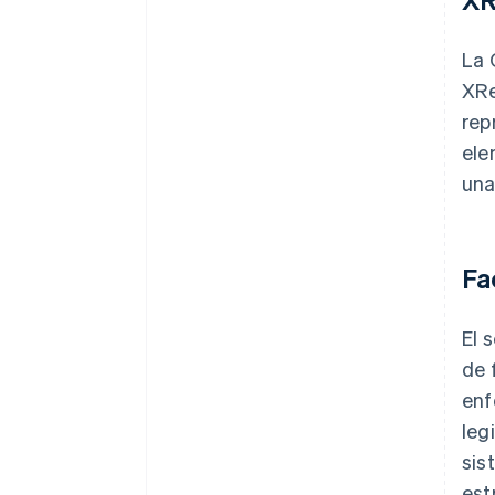
La 
XRe
rep
ele
una
Fa
El 
de 
enf
leg
sis
est