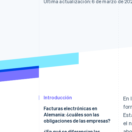
Authorization Boost
Última actualización: 6 de marzo de 20
Optimizaciones de aceptación
Link
Proceso de compra acelerado
Financial Connections
Datos de ctas. financieras
vinculadas
Introducción
En 
for
Facturas electrónicas en
Alemania: ¿cuáles son las
Est
obligaciones de las empresas?
el 
abo
¿En qué se diferencian las