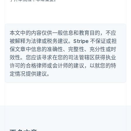
保加利亚
English
比利时
Nederlands
Français
Deutsch
English
波兰
本文中的内容仅供一般信息和教育目的，不应
English
丹麦
被解释为法律或税务建议。Stripe 不保证或担
English
保文章中信息的准确性、完整性、充分性或时
德国
效性。您应该寻求在您的司法管辖区获得执业
Deutsch
English
法国
许可的合格律师或会计师的建议，以就您的特
Français
English
定情况提供建议。
芬兰
English
Svenska
荷兰
Nederlands
English
加拿大
English
Français
捷克
English
克罗地亚
English
Italiano