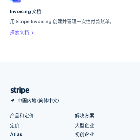
匈牙利
English
Invoicing 文档
意大利
用 Stripe Invoicing 创建并管理一次性付款账单。
Italiano
English
印度
探索文档
English
英国
English
直布罗陀
English
中国内地
简体中文
English
中国香港特别行政区
English
简体中文
中国内地 (简体中文)
产品和定价
解决方案
定价
大型企业
Atlas
初创企业