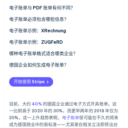
了解 Stripe 如何为 AI 构建经济基础设施。
电子账单与 PDF 账单有何不同？
立即观看
XRechnung
电子账单必须包含哪些信息？
ZUGFeRD 账单
必填信息对应的 BT 编号
电子账单示例：XRechnung
电子账单示例：ZUGFeRD
哪种电子账单格式适合哪类企业？
德国企业如何生成电子账单？
开始使用 Stripe
目前，大约
40%
的德国企业通过电子方式开具账单。这
一比例高于 2020 年的 30%，而更早两年的 2018 年仅为
20%。这一上升趋势表明，
电子账单
很可能在不久的将来
成为德国商业中的新标准——尤其是在相关立法即将出台