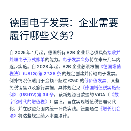
德国电子发票：企业需要
履行哪些义务？
自 2025 年 1 月起，德国所有 B2B 企业都必须具备
接收并
处理电子形式账单
的能力。
电子发票义务
将在未来几年内
逐步实施。自 2028 年起，B2B 企业必须根据
《德国增值
税法》(UStG) 第 27.38 条
的规定创建并传输电子发票。
例外情况仅适用于金额不超过 €250 的
低价值发票
、某些
免税销售以及旅行票据，具体规定见
《德国增值税实施条
例》 (UStDV) 第 34 条
。该新规源自欧盟的 ViDA（
《数
字化时代的增值税》
）倡议，旨在实现增值税管理现代
化，并在欧盟范围内统一计费实践。德国通过
《增长机会
法》
将这些规定纳入本国法律。