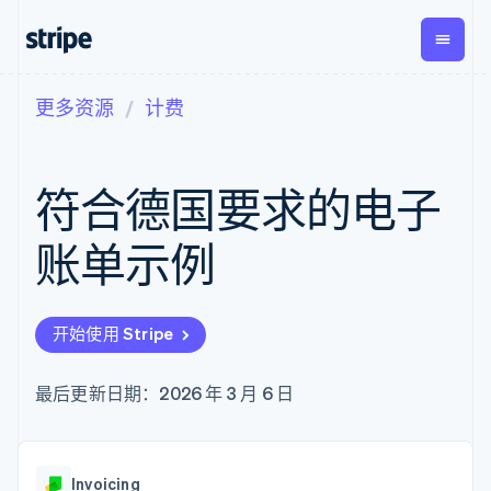
更多资源
计费
按企业阶段
文档
学习
支付
营收
资金管
平台
理
易市
大型企业
Stripe 文档
博客
Payments
Billing
初创企业
API 参考文档
客户案例
符合德国要求的电子
在线支付
经常性收入
Global
Conn
库与 SDK
指南
Payment links
Metronome
Payouts
Stripe Apps
按用量计费
平台
账单示例
无代码支付
Subscriptions
向第三
按应用场景
Checkout
方打款
支持
预构建支付界
订阅管理
指南
智能体商务
面
Invoicing
加密货币
获取支持
一次性或定期
Elements
开始使用 Stripe
电子商务
接受线上付款
托管支持方案
灵活的 UI 组件
账单
嵌入式金融
实施预置结账流程
专业服务
Payment
Tax
财务自动化
构建平台或交易市场
最后更新日期：2026 年 3 月 6 日
methods
销售税和增值
全球化企业
管理订阅
接入 125+ 种支
税自动化
应用内支付
提供按用量计费
付方式
Revenue
交易市场
发行稳定币支持的支付卡
Authorization
Recognition
公司
资金管理
通过智能体配置和管理服
Boost
会计自动化
Invoicing
平台
务