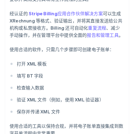
经认证的
Stripe Billing
应用合作伙伴解决方案
可以生成
XRechnung 等格式、验证输出，并将其直接发送给公共
机构或私营接收方。Billing 还可自动化
重复流程
、减少
手动操作，并在管理平台中提供全面的
报告和管理工具
。
使用合适的软件，只需几个步骤即可创建电子账单：
打开 XML 模板
阿联酋
English
填写 BT 字段
爱尔兰
English
检查输入数据
爱沙尼亚
English
验证 XML 文件（例如，使用 XML 验证器）
奥地利
Deutsch
English
保存并传递 XML 文件
澳大利亚
English
巴西
使用合适的工具以保持合规，并将电子账单直接集成到数
Português
English
字开单流程中非常重要。