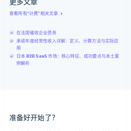
更多文章
拉脱维亚
English
查看所有“计费”相关文章
立陶宛
English
列支敦士登
在法国催收企业债务
Deutsch
English
卢森堡
承诺年度经常性收入详解：定义、计算方法与实际应
Français
Deutsch
English
用
罗马尼亚
日本 B2B SaaS 市场：核心特征、成功要点与本土案
English
马尔他
例解析
English
马来西亚
English
简体中文
美国
English
Español
简体中文
墨西哥
Español
English
挪威
准备好开始了？
English
葡萄牙
Português
English