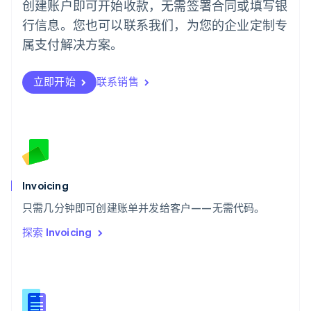
创建账户即可开始收款，无需签署合同或填写银
日本
行信息。您也可以联系我们，为您的企业定制专
日本語
English
瑞典
属支付解决方案。
Svenska
English
瑞士
Deutsch
Français
Italiano
English
立即开始
联系销售
塞浦路斯
English
斯洛伐克
English
斯洛文尼亚
English
Italiano
泰国
Invoicing
ไทย
English
希腊
只需几分钟即可创建账单并发给客户——无需代码。
English
探索 Invoicing
西班牙
Español
English
新加坡
English
简体中文
新西兰
English