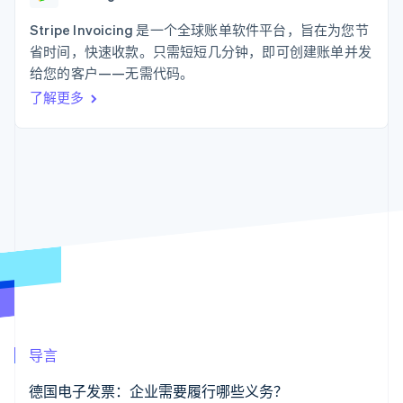
支付成功率优
Stripe Sigma
产品路线图
SaaS
化
自定义报告
Sessions 年度大会
Stripe Invoicing 是一个全球账单软件平台，旨在为您节
Link
Data Pipeline
招聘
省时间，快速收款。只需短短几分钟，即可创建账单并发
加速结账
数据同步
资讯中心
资源
给您的客户——无需代码。
Stripe Press
按行业
了解更多
应用集成
AI 企业
代码示例
更多
创作者经济
开发者博客
联系
Product roadmap
游戏
API 状态
了解未来规划
酒店、旅游与休闲
联系销售
保险
Radar
成为合作伙伴
媒体与娱乐
欺诈防范
非营利组织
Atlas
专业服务
初创企业注册
公共部门
零售
Climate
碳移除
生态系统
导言
合作伙伴
Stripe App Marketplace
德国电子发票：企业需要履行哪些义务？
Stripe Sessions 2026