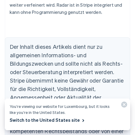
weiter verfeinert wird. Radar ist in Stripe integriert und
kann ohne Programmierung genutzt werden.
Der Inhalt dieses Artikels dient nur zu
allgemeinen Informations- und
Bildungszwecken und sollte nicht als Rechts-
Australien
oder Steuerberatung interpretiert werden.
English
Belgien
Stripe übernimmt keine Gewähr oder Garantie
Nederlands
Français
Deutsch
English
für die Richtigkeit, Vollständigkeit,
Brasilien
Português
English
Angemessenheit oder Aktualität der
Bulgarien
Informationen in diesem Artikel. Sie sollten
You’re viewing our website for Luxembourg, but it looks
English
like you’re in the United States.
Dänemark
den Rat eines in Ihrem steuerlichen
English
Switch to the United States site
Zuständigkeitsbereich zugelassenen
Deutschland
kompetenten Rechtsbeistands oder von einer
Deutsch
English