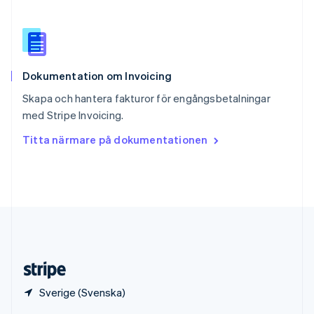
English
Italiano
Spanien
Español
English
Storbritannien
English
Dokumentation om Invoicing
Sverige
Svenska
English
Skapa och hantera fakturor för engångsbetalningar
Thailand
med Stripe Invoicing.
ไทย
English
Tjeckien
Titta närmare på dokumentationen
English
Tyskland
Deutsch
English
Ungern
English
USA
English
Español
简体中文
Österrike
Deutsch
English
Sverige (Svenska)