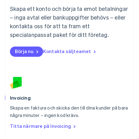
English
Skapa ett konto och börja ta emot betalningar
Mexiko
Español
English
– inga avtal eller bankuppgifter behövs – eller
Nederländerna
kontakta oss för att ta fram ett
Nederlands
English
Norge
specialanpassat paket för ditt företag.
English
Nya Zeeland
Börja nu
Kontakta säljteamet
English
Polen
English
Portugal
Português
English
Rumänien
English
Schweiz
Invoicing
Deutsch
Français
Italiano
English
Skapa en faktura och skicka den till dina kunder på bara
Singapore
English
简体中文
några minuter – ingen kod krävs.
Slovakien
Titta närmare på Invoicing
English
Slovenien