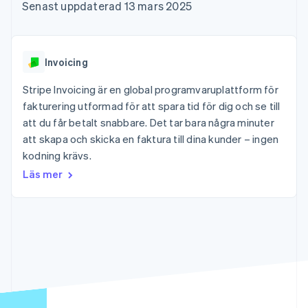
Godkännandeoptimeringar
Recognition
Företag
Senast uppdaterad 13 mars 2025
Plattformar
Erbjud
Link
Automatiserad
SaaS
användningsbaserad
Accelererad kassaprocess
redovisning
Produktplan
fakturering
Financial Connections
Stripe Sigma
Sessions årliga
Utfärda stablecoin-
Länkade finanskontodata
Anpassade
konferens
stödda kort
Invoicing
rapporter
Karriärer
Tillhandahåll och
Efter bransch
Data Pipeline
Nyhetsrum
hantera tjänster med
Stripe Invoicing är en global programvaruplattform för
Datasynkronisering
Stripe Press
agenter
fakturering utformad för att spara tid för dig och se till
AI-företag
Kreatörsekonomi
att du får betalt snabbare. Det tar bara några minuter
Spel
att skapa och skicka en faktura till dina kunder – ingen
Besöksnäring, resor
Kontakt
Mer
Resurser
kodning krävs.
och fritid
Product roadmap
Försäkringsbolag
Kontakta säljteamet
Läs mer
Se vad som kommer härnäst
Media och
Appintegrationer
Bli partner
underhållning
Kodexempel
Radar
Ideella organisationer
Utvecklarblogg
Bedrägeribekämpning
Professionella tjänster
API-status
Offentlig sektor
Atlas
Detaljhandel
Bolagsbildning för startups
Climate
Koldioxidinfångning
Ecosystem
Identity