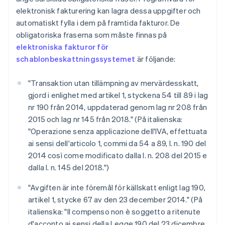
elektronisk fakturering kan lagra dessa uppgifter och
automatiskt fylla i dem på framtida fakturor. De
obligatoriska fraserna som måste finnas på
elektroniska fakturor för
schablonbeskattningssystemet
är följande:
"Transaktion utan tillämpning av mervärdesskatt,
gjord i enlighet med artikel 1, styckena 54 till 89 i lag
nr 190 från 2014, uppdaterad genom lag nr 208 från
2015 och lag nr 145 från 2018." (På italienska:
"Operazione senza applicazione dell'IVA, effettuata
ai sensi dell'articolo 1, commi da 54 a 89, l. n. 190 del
2014 così come modificato dalla l. n. 208 del 2015 e
dalla l. n. 145 del 2018.")
"Avgiften är inte föremål för källskatt enligt lag 190,
artikel 1, stycke 67 av den 23 december 2014." (På
italienska: "Il compenso non è soggetto a ritenute
d'acconto ai sensi della Legge 190 del 23 dicembre