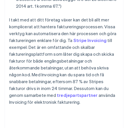
2014 art. 1 komma 67.")
I takt med att ditt företag växer kan det bli allt mer
komplicerat att hantera faktureringsprocessen. Vissa
verktyg kan automatisera den här processen och göra
faktureringen enklare för dig. Ta
Stripe Invoicing
till
exempel: Det är en omfattande och skalbar
faktureringsplattform som låter dig skapa och skicka
fakturor för både engångsbetalningar och
återkommande betalningar, utan att behöva skriva
någon kod. Med Invoicing kan du spara tid och få
snabbare betalningar, eftersom 87 % av Stripes
fakturor drivs in inom 24 timmar. Dessutom kan du
genom samarbete med
tredjepartspartner
använda
Invoicing för elektronisk fakturering.