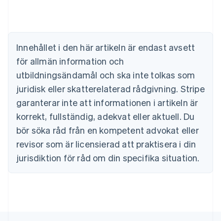
English
Cypern
English
Danmark
English
Innehållet i den här artikeln är endast avsett
Estland
för allmän information och
English
Fastlandskina
utbildningsändamål och ska inte tolkas som
简体中文
English
juridisk eller skatterelaterad rådgivning. Stripe
Finland
garanterar inte att informationen i artikeln är
English
Svenska
Frankrike
korrekt, fullständig, adekvat eller aktuell. Du
Français
English
bör söka råd från en kompetent advokat eller
Förenade Arabemiraten
revisor som är licensierad att praktisera i din
English
Gibraltar
jurisdiktion för råd om din specifika situation.
English
Grekland
English
Hongkong SAR, Kina
English
简体中文
Indien