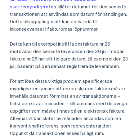
skattemyndigheten
tillåter datumet för den senaste
transaktionen att användas som datum för handlingen.
Detta tillvägagångssätt kan dock leda till
inkonsekvenser i fakturornas löpnummer.
Detta kan till exempel inträffa om faktura nr 25
motsvarar den senaste leveransen den 30 juli, medan
faktura nr 26 har ett tidigare datum, till exempel den 23
juli, baserat på den senast registrerade leveransen.
För att lösa detta viktiga problem specificerade
myndigheten senare att en uppskjuten faktura måste
innehålla datumet för minst en av transaktionerna –
Australien
helst den sista i månaden – tillsammans med de övriga
English
Belgien
uppgifter som måste finnas på en elektronisk faktura.
Nederlands
Français
Deutsch
English
Alternativt kan slutet av månaden användas som en
Brasilien
konventionell referens, som representerar den
Português
English
tidpunkt då transaktionen anses ha ägt rum.
Bulgarien