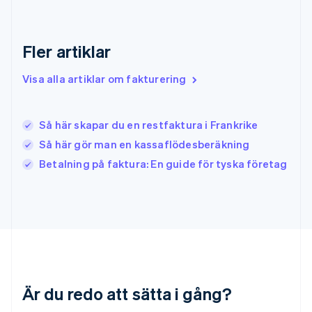
English
Irland
English
Fler artiklar
Italien
Italiano
English
Japan
Visa alla artiklar om fakturering
日本語
English
Kanada
English
Français
Så här skapar du en restfaktura i Frankrike
Kroatien
Så här gör man en kassaflödesberäkning
English
Italiano
Lettland
Betalning på faktura: En guide för tyska företag
English
Liechtenstein
Deutsch
English
Litauen
English
Luxemburg
Français
Deutsch
English
Malaysia
Är du redo att sätta i gång?
English
简体中文
Malta