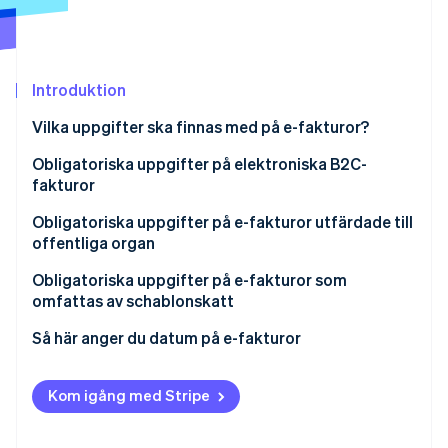
Identitetsverifiering online
Partner
Stripe App Marketplace
Introduktion
Stripe Sessions 2026
Vilka uppgifter ska finnas med på e-fakturor?
Se hur Stripe bygger den ekonomiska inf
Titta nu
Vilka uppgifter ska finnas på fakturan?
Obligatoriska uppgifter på elektroniska B2C-
fakturor
Mottagarkod för e-fakturering
Obligatoriska uppgifter på e-fakturor utfärdade till
offentliga organ
Uppdelad betalning
Obligatoriska uppgifter på e-fakturor som
omfattas av schablonskatt
Så här anger du datum på e-fakturor
Vilket datum ska du ange på omedelbara
elektroniska fakturor?
Kom igång med Stripe
Vilket datum ska anges på uppskjutna fakturor?