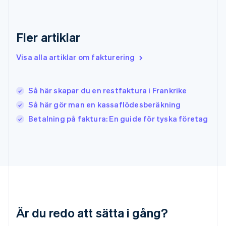
English
Irland
English
Fler artiklar
Italien
Italiano
English
Japan
Visa alla artiklar om fakturering
日本語
English
Kanada
English
Français
Så här skapar du en restfaktura i Frankrike
Kroatien
Så här gör man en kassaflödesberäkning
English
Italiano
Lettland
Betalning på faktura: En guide för tyska företag
English
Liechtenstein
Deutsch
English
Litauen
English
Luxemburg
Français
Deutsch
English
Malaysia
Är du redo att sätta i gång?
English
简体中文
Malta