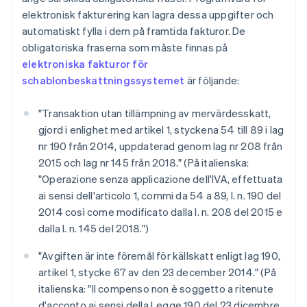
elektronisk fakturering kan lagra dessa uppgifter och
automatiskt fylla i dem på framtida fakturor. De
obligatoriska fraserna som måste finnas på
elektroniska fakturor för
schablonbeskattningssystemet
är följande:
"Transaktion utan tillämpning av mervärdesskatt,
gjord i enlighet med artikel 1, styckena 54 till 89 i lag
nr 190 från 2014, uppdaterad genom lag nr 208 från
2015 och lag nr 145 från 2018." (På italienska:
"Operazione senza applicazione dell'IVA, effettuata
ai sensi dell'articolo 1, commi da 54 a 89, l. n. 190 del
2014 così come modificato dalla l. n. 208 del 2015 e
dalla l. n. 145 del 2018.")
"Avgiften är inte föremål för källskatt enligt lag 190,
artikel 1, stycke 67 av den 23 december 2014." (På
italienska: "Il compenso non è soggetto a ritenute
d'acconto ai sensi della Legge 190 del 23 dicembre