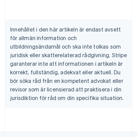
English
Cypern
English
Danmark
English
Innehållet i den här artikeln är endast avsett
Estland
för allmän information och
English
Fastlandskina
utbildningsändamål och ska inte tolkas som
简体中文
English
juridisk eller skatterelaterad rådgivning. Stripe
Finland
garanterar inte att informationen i artikeln är
English
Svenska
Frankrike
korrekt, fullständig, adekvat eller aktuell. Du
Français
English
bör söka råd från en kompetent advokat eller
Förenade Arabemiraten
revisor som är licensierad att praktisera i din
English
Gibraltar
jurisdiktion för råd om din specifika situation.
English
Grekland
English
Hongkong SAR, Kina
English
简体中文
Indien