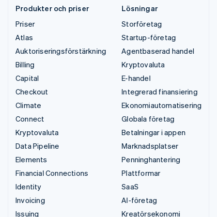
Produkter och priser
Lösningar
Priser
Storföretag
Atlas
Startup-företag
Auktoriseringsförstärkning
Agentbaserad handel
Billing
Kryptovaluta
Capital
E-handel
Checkout
Integrerad finansiering
Climate
Ekonomiautomatisering
Connect
Globala företag
Kryptovaluta
Betalningar i appen
Data Pipeline
Marknadsplatser
Elements
Penninghantering
Financial Connections
Plattformar
Identity
SaaS
Invoicing
AI-företag
Issuing
Kreatörsekonomi