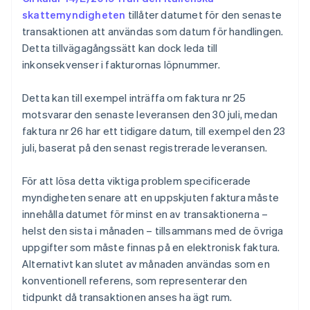
skattemyndigheten
tillåter datumet för den senaste
transaktionen att användas som datum för handlingen.
Detta tillvägagångssätt kan dock leda till
inkonsekvenser i fakturornas löpnummer.
Detta kan till exempel inträffa om faktura nr 25
motsvarar den senaste leveransen den 30 juli, medan
faktura nr 26 har ett tidigare datum, till exempel den 23
juli, baserat på den senast registrerade leveransen.
För att lösa detta viktiga problem specificerade
myndigheten senare att en uppskjuten faktura måste
innehålla datumet för minst en av transaktionerna –
Australien
helst den sista i månaden – tillsammans med de övriga
English
Belgien
uppgifter som måste finnas på en elektronisk faktura.
Nederlands
Français
Deutsch
English
Alternativt kan slutet av månaden användas som en
Brasilien
konventionell referens, som representerar den
Português
English
tidpunkt då transaktionen anses ha ägt rum.
Bulgarien