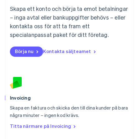
English
Skapa ett konto och börja ta emot betalningar
Mexiko
Español
English
– inga avtal eller bankuppgifter behövs – eller
Nederländerna
kontakta oss för att ta fram ett
Nederlands
English
Norge
specialanpassat paket för ditt företag.
English
Nya Zeeland
Börja nu
Kontakta säljteamet
English
Polen
English
Portugal
Português
English
Rumänien
English
Schweiz
Invoicing
Deutsch
Français
Italiano
English
Skapa en faktura och skicka den till dina kunder på bara
Singapore
English
简体中文
några minuter – ingen kod krävs.
Slovakien
Titta närmare på Invoicing
English
Slovenien