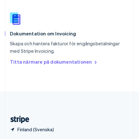
English
Italiano
Spanien
Español
English
Storbritannien
English
Dokumentation om Invoicing
Sverige
Svenska
English
Skapa och hantera fakturor för engångsbetalningar
Thailand
med Stripe Invoicing.
ไทย
English
Tjeckien
Titta närmare på dokumentationen
English
Tyskland
Deutsch
English
Ungern
English
USA
English
Español
简体中文
Österrike
Deutsch
English
Finland (Svenska)