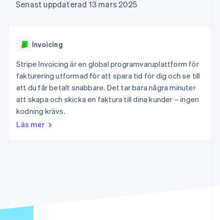
Godkännandeoptimeringar
Recognition
Företag
Senast uppdaterad 13 mars 2025
Plattformar
Erbjud
Link
Automatiserad
SaaS
användningsbaserad
Accelererad kassaprocess
redovisning
Produktplan
fakturering
Financial Connections
Stripe Sigma
Sessions årliga
Utfärda stablecoin-
Länkade finanskontodata
Anpassade
konferens
stödda kort
Invoicing
rapporter
Karriärer
Tillhandahåll och
Efter bransch
Data Pipeline
Nyhetsrum
hantera tjänster med
Stripe Invoicing är en global programvaruplattform för
Datasynkronisering
Stripe Press
agenter
fakturering utformad för att spara tid för dig och se till
AI-företag
Kreatörsekonomi
att du får betalt snabbare. Det tar bara några minuter
Spel
att skapa och skicka en faktura till dina kunder – ingen
Besöksnäring, resor
Kontakt
Mer
Resurser
kodning krävs.
och fritid
Product roadmap
Försäkringsbolag
Kontakta säljteamet
Läs mer
Se vad som kommer härnäst
Media och
Appintegrationer
Bli partner
underhållning
Kodexempel
Radar
Ideella organisationer
Utvecklarblogg
Bedrägeribekämpning
Professionella tjänster
API-status
Offentlig sektor
Atlas
Detaljhandel
Bolagsbildning för startups
Climate
Koldioxidinfångning
Ecosystem
Identity