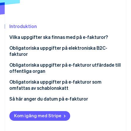
Identitetsverifiering online
Partner
Stripe App Marketplace
Introduktion
Stripe Sessions 2026
Vilka uppgifter ska finnas med på e-fakturor?
Se hur Stripe bygger den ekonomiska inf
Titta nu
Vilka uppgifter ska finnas på fakturan?
Obligatoriska uppgifter på elektroniska B2C-
fakturor
Mottagarkod för e-fakturering
Obligatoriska uppgifter på e-fakturor utfärdade till
offentliga organ
Uppdelad betalning
Obligatoriska uppgifter på e-fakturor som
omfattas av schablonskatt
Så här anger du datum på e-fakturor
Vilket datum ska du ange på omedelbara
elektroniska fakturor?
Kom igång med Stripe
Vilket datum ska anges på uppskjutna fakturor?