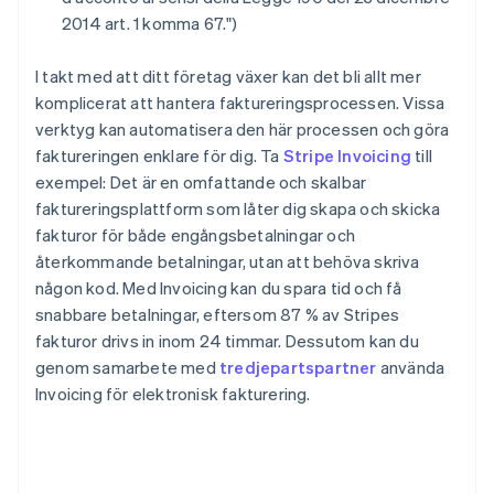
2014 art. 1 komma 67.")
I takt med att ditt företag växer kan det bli allt mer
komplicerat att hantera faktureringsprocessen. Vissa
verktyg kan automatisera den här processen och göra
faktureringen enklare för dig. Ta
Stripe Invoicing
till
exempel: Det är en omfattande och skalbar
faktureringsplattform som låter dig skapa och skicka
fakturor för både engångsbetalningar och
återkommande betalningar, utan att behöva skriva
någon kod. Med Invoicing kan du spara tid och få
snabbare betalningar, eftersom 87 % av Stripes
fakturor drivs in inom 24 timmar. Dessutom kan du
genom samarbete med
tredjepartspartner
använda
Invoicing för elektronisk fakturering.