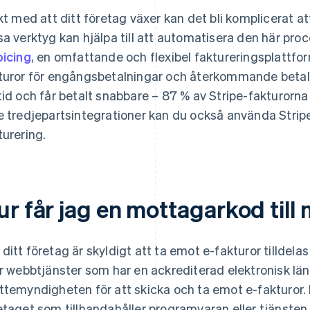
akt med att ditt företag växer kan det bli komplicerat 
sa verktyg kan hjälpa till att automatisera den här proc
oicing
, en omfattande och flexibel faktureringsplattfo
turor för engångsbetalningar och återkommande betaln
tid och får betalt snabbare – 87 % av Stripe-fakturorn
e tredjepartsintegrationer kan du också använda Stripe 
turering.
r får jag en mottagarkod till 
ditt företag är skyldigt att ta emot e-fakturor tilldel
er webbtjänster som har en ackrediterad elektronisk län
ttemyndigheten för att skicka och ta emot e-fakturor. 
etaget som tillhandahåller programvaran eller tjänsten 