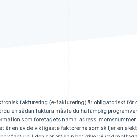
ktronisk fakturering (e-fakturering) är obligatoriskt för d
ärda en sådan faktura måste du ha lämplig programvara
ormation som företagets namn, adress, momsnummer 
ket är en av de viktigaste faktorerna som skiljer en elek
persfaktura. I den här artikeln beskriver vi vad mottaga