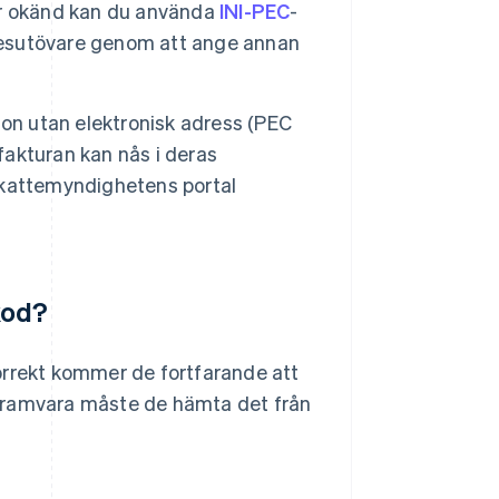
är okänd kan du använda
INI-PEC
-
rkesutövare genom att ange annan
n utan elektronisk adress (PEC
-fakturan kan nås i deras
skattemyndighetens portal
kod?
rekt kommer de fortfarande att
rogramvara måste de hämta det från