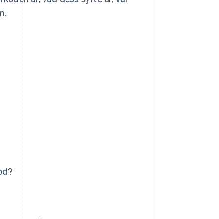
n.
kod?