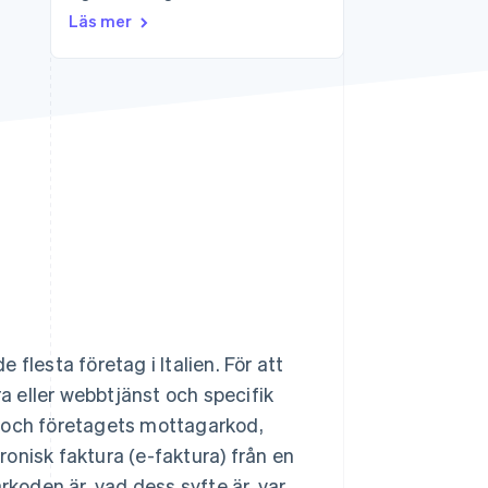
Läs mer
Stripe Sessions 2026
Se hur Stripe bygger den
ekonomiska
infrastrukturen för AI.
Titta nu
e flesta företag i Italien. För att
 eller webbtjänst och specifik
och företagets mottagarkod,
tronisk faktura (e-faktura) från en
rkoden är, vad dess syfte är, var