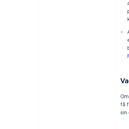
Va
Om 
få 
sin