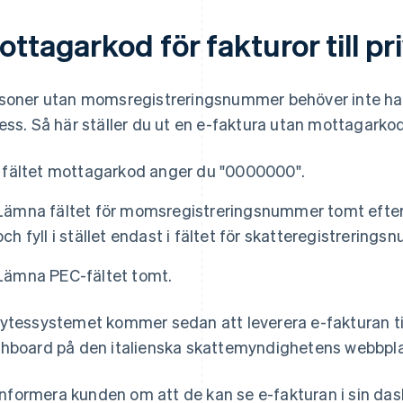
ttagarkod för fakturor till p
soner utan momsregistreringsnummer behöver inte ha
ess. Så här ställer du ut en e-faktura utan mottagarkod
I fältet mottagarkod anger du "0000000".
Lämna fältet för momsregistreringsnummer tomt efter
och fyll i stället endast i fältet för skatteregistrering
Lämna PEC-fältet tomt.
ytessystemet kommer sedan att leverera e-fakturan til
hboard på den italienska skattemyndighetens webbpla
Informera kunden om att de kan se e-fakturan i sin das