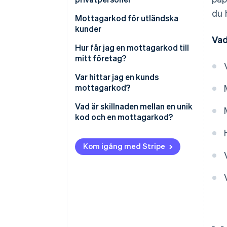
du 
Vad händer om jag anger fel
Mottagarkod för utländska
SdI-mottagarkod?
kunder
Vad
Hur får jag en mottagarkod till
mitt företag?
Var hittar jag en kunds
mottagarkod?
Vad är skillnaden mellan en unik
kod och en mottagarkod?
Kom igång med Stripe