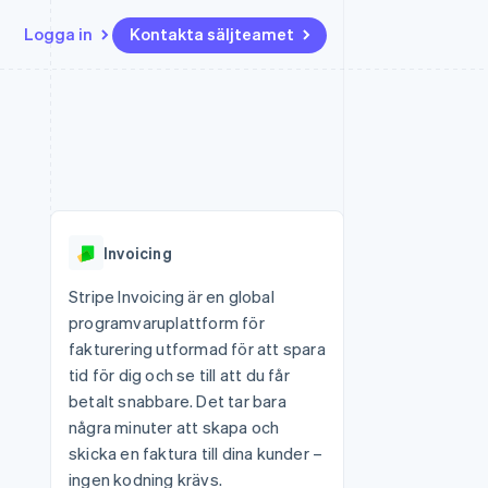
Logga in
Kontakta säljteamet
Resurser
Ecosystem
Kontakt
ch
Mer
er
Appintegrationer
Partner
Kontakta säljteamet
Product roadmap
Kodexempel
Stripe App Marketplace
Bli partner
Se vad som kommer härnäst
Utvecklarblogg
r plattformar
tid
API-status
Radar
 plattformar
Bedrägeribekämpning
nanstjänster
Invoicing
Atlas
tuella kort
Bolagsbildning för startups
Stripe Invoicing är en global
programvaruplattform för
Climate
Koldioxidinfångning
fakturering utformad för att spara
tid för dig och se till att du får
Identity
Identitetsverifiering online
betalt snabbare. Det tar bara
några minuter att skapa och
skicka en faktura till dina kunder –
ingen kodning krävs.