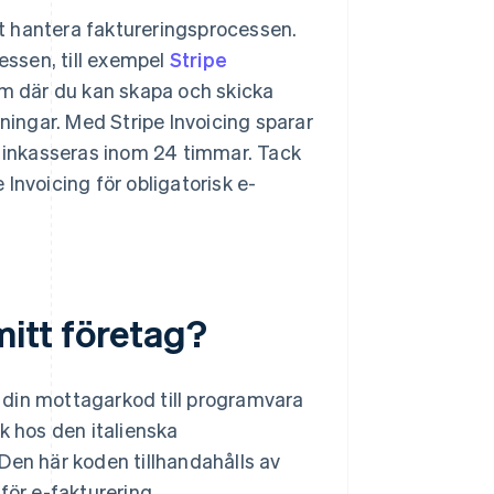
att hantera faktureringsprocessen.
essen, till exempel
Stripe
rm där du kan skapa och skicka
ingar. Med Stripe Invoicing sparar
a inkasseras inom 24 timmar. Tack
Invoicing för obligatorisk e-
mitt företag?
as din mottagarkod till programvara
k hos den italienska
Den här koden tillhandahålls av
för e-fakturering.