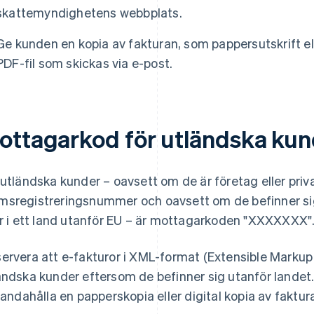
skattemyndighetens webbplats.
Ge kunden en kopia av fakturan, som pappersutskrift elle
PDF-fil som skickas via e-post.
ottagarkod för utländska kun
 utländska kunder – oavsett om de är företag eller pri
sregistreringsnummer och oavsett om de befinner sig
er i ett land utanför EU – är mottagarkoden "XXXXXXX"
ervera att e-fakturor i XML-format (Extensible Markup L
ändska kunder eftersom de befinner sig utanför landet. I 
lhandahålla en papperskopia eller digital kopia av faktur