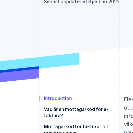
Senast uppdaterad 8 januari 2025
Accelererad kassaprocess
Financial Connections
Länkade finanskontodata
Introduktion
Ele
utf
Vad är en mottagarkod för e-
faktura?
inf
vil
Kan en e-faktura levereras utan
Mottagarkod för fakturor till
pap
mottagarkod?
privatpersoner