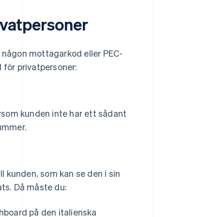
rivatpersoner
 någon mottagarkod eller PEC-
 för privatpersoner:
som kunden inte har ett sådant
snummer.
l kunden, som kan se den i sin
ts. Då måste du:
hboard på den italienska