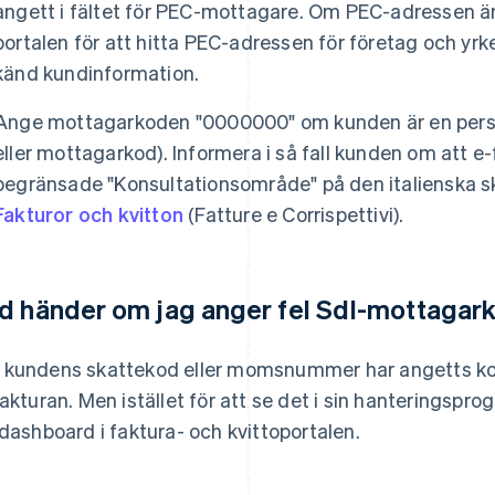
angett i fältet för PEC-mottagare. Om PEC-adressen 
portalen för att hitta PEC-adressen för företag och y
känd kundinformation.
Ange mottagarkoden "0000000" om kunden är en perso
eller mottagarkod). Informera i så fall kunden om att e
begränsade "Konsultationsområde" på den italienska 
Fakturor och kvitton
(Fatture e Corrispettivi).
d händer om jag anger fel SdI-mottagar
kundens skattekod eller momsnummer har angetts kor
fakturan. Men istället för att se det i sin hanteringsp
 dashboard i faktura- och kvittoportalen.