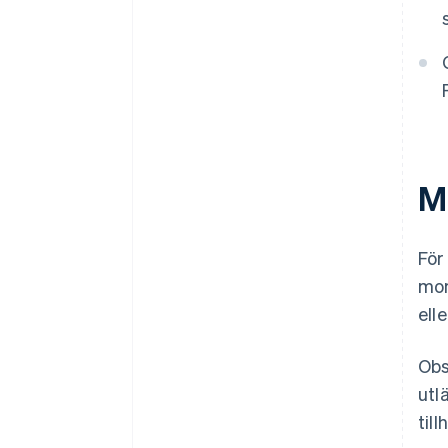
M
För
mom
ell
Obs
utl
til