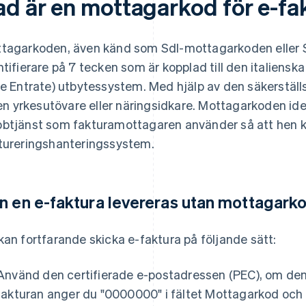
ad är en mottagarkod för e-fa
tagarkoden, även känd som SdI-mottagarkoden eller S
ntifierare på 7 tecken som är kopplad till den italien
le Entrate) utbytessystem. Med hjälp av den säkerställs
l en yrkesutövare eller näringsidkare. Mottagarkoden ide
btjänst som fakturamottagaren använder så att hen kan
tureringshanteringssystem.
n en e-faktura levereras utan mottagark
kan fortfarande skicka e-faktura på följande sätt:
Använd den certifierade e-postadressen (PEC), om den är 
fakturan anger du "0000000" i fältet Mottagarkod oc