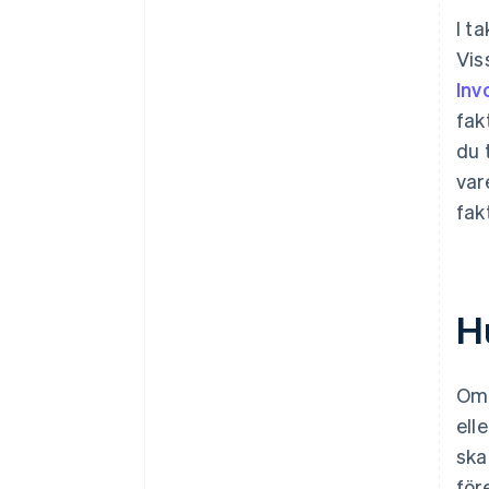
I t
Vis
Inv
fak
du 
var
fak
Hu
Om 
ell
ska
för