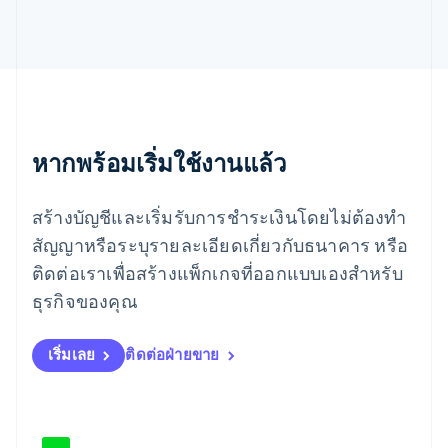
เม็กซิโก
Español
English
ยิบรอลตาร์
English
เยอรมนี
Deutsch
English
โรมาเนีย
หากพร้อมเริ่มใช้งานแล้ว
English
ลักเซมเบิร์ก
Français
Deutsch
English
สร้างบัญชีและเริ่มรับการชำระเงินโดยไม่ต้องทำ
ลัตเวีย
English
สัญญาหรือระบุรายละเอียดเกี่ยวกับธนาคาร หรือ
ลิกเตนสไตน์
ติดต่อเราเพื่อสร้างแพ็กเกจที่ออกแบบเองสำหรับ
Deutsch
English
ลิทัวเนีย
ธุรกิจของคุณ
English
สเปน
เริ่มเลย
ติดต่อฝ่ายขาย
Español
English
สโลวาเกีย
English
สโลวีเนีย
English
Italiano