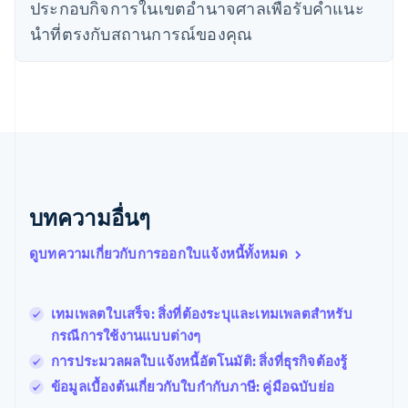
ประกอบกิจการในเขตอํานาจศาลเพื่อรับคําแนะ
นิวซีแลนด์
English
นําที่ตรงกับสถานการณ์ของคุณ
เนเธอร์แลนด์
Nederlands
English
บราซิล
Português
English
บัลแกเรีย
English
เบลเยียม
Nederlands
Français
Deutsch
English
โปรตุเกส
บทความอื่นๆ
Português
English
โปแลนด์
ดูบทความเกี่ยวกับการออกใบแจ้งหนี้ทั้งหมด
English
ฝรั่งเศส
Français
English
ฟินแลนด์
เทมเพลตใบเสร็จ: สิ่งที่ต้องระบุและเทมเพลตสําหรับ
English
Svenska
กรณีการใช้งานแบบต่างๆ
มอลตา
การประมวลผลใบแจ้งหนี้อัตโนมัติ: สิ่งที่ธุรกิจต้องรู้
English
มาเลเซีย
ข้อมูลเบื้องต้นเกี่ยวกับใบกํากับภาษี: คู่มือฉบับย่อ
English
简体中文