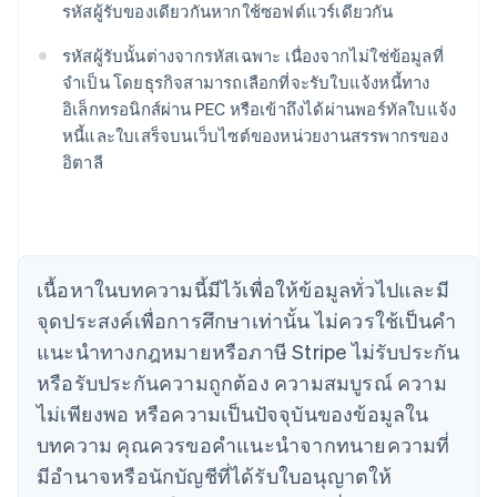
รหัสผู้รับของเดียวกันหากใช้ซอฟต์แวร์เดียวกัน
รหัสผู้รับนั้นต่างจากรหัสเฉพาะ เนื่องจากไม่ใช่ข้อมูลที่
กรีซ
จำเป็น โดยธุรกิจสามารถเลือกที่จะรับใบแจ้งหนี้ทาง
English
เขตบริหารพิเศษฮ่องกง ประเทศจีน
อิเล็กทรอนิกส์ผ่าน PEC หรือเข้าถึงได้ผ่านพอร์ทัลใบแจ้ง
English
简体中文
หนี้และใบเสร็จบนเว็บไซต์ของหน่วยงานสรรพากรของ
แคนาดา
อิตาลี
English
Français
โครเอเชีย
English
Italiano
จีนแผ่นดินใหญ่
简体中文
English
ไซปรัส
เนื้อหาในบทความนี้มีไว้เพื่อให้ข้อมูลทั่วไปและมี
English
จุดประสงค์เพื่อการศึกษาเท่านั้น ไม่ควรใช้เป็นคํา
ญี่ปุ่น
แนะนําทางกฎหมายหรือภาษี Stripe ไม่รับประกัน
日本語
English
เดนมาร์ก
หรือรับประกันความถูกต้อง ความสมบูรณ์ ความ
English
ไม่เพียงพอ หรือความเป็นปัจจุบันของข้อมูลใน
ไทย
บทความ คุณควรขอคําแนะนําจากทนายความที่
ไทย
English
นอร์เวย์
มีอํานาจหรือนักบัญชีที่ได้รับใบอนุญาตให้
English