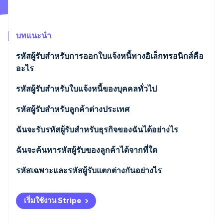
พาร์ทเนอร์
การก่อตั้งบริษัทสตาร์ทอัพ
Stripe App Marketplace
Climate
การขจัดคาร์บอน
บทแนะนำ
รหัสผู้รับสําหรับการออกใบแจ้งหนี้ทางอิเล็กทรอนิกส์คือ
อะไร
สามารถส่งใบแจ้งหนี้อิเล็กทรอนิกส์โดยไม่มีรหัสผู้รับได้
รหัสผู้รับสําหรับใบแจ้งหนี้ของบุคคลทั่วไป
Stripe Sessions 2026
ดูว่า Stripe กำลังสร้างโครงสร้างพื้นฐานระบบเศรษฐกิจสำหรับ
หรือไม่
รหัสผู้รับสําหรับลูกค้าต่างประเทศ
AI อย่างไร
รับชมเลย
จะเกิดอะไรขึ้นหากฉันกรอกรหัสผู้รับ SdI ผิด
ฉันจะรับรหัสผู้รับสําหรับธุรกิจของฉันได้อย่างไร
ฉันจะค้นหารหัสผู้รับของลูกค้าได้จากที่ใด
รหัสเฉพาะและรหัสผู้รับแตกต่างกันอย่างไร
เริ่มใช้งาน Stripe