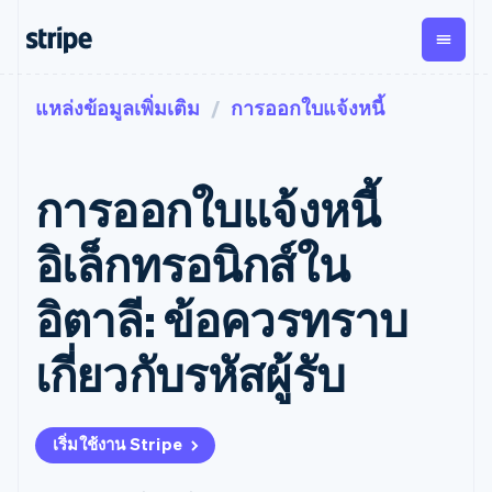
แหล่งข้อมูลเพิ่มเติม
การออกใบแจ้งหนี้
ตามขั้น
เอกสารประกอบ
เรียนรู้
การชำระเงิน
รายรับ
การ
แพลตฟอ
จัดการ
และ
องค์กร
Stripe Docs
บล็อก
เงิน
มาร์เก็ต
Payments
Billing
ธุรกิจสตาร์ทอัพ
ข้อมูลอ้างอิงเกี่ยวกับ API
เรื่องราวจากลูกค้า
การออกใบแจ้งหนี้
การชำระเงิน
รายรับตาม
เพลส
ไลบรารีและ SDK
คู่มือ
ออนไลน์
แบบแผนล่วง
Stripe Apps
Global
Payment links
หน้า
Metronome
Payouts
Conne
อิเล็กทรอนิกส์ใน
การชำร
ตามกรณีใช้งาน
การชำระเงิน
การเรียกเก็บ
เบิกจ่าย
เงินสำห
การสนับสนุน
แบบไม่ต้อง
เงินตามการ
ให้กับ
อิตาลี: ข้อควรทราบ
แพลตฟอ
คู่มือ
การค้าแบบใช้เอเจนต์
เขียนโค้ด
Checkout
ใช้งาน
การชำระเงิน
บุคคลที่
อีคอมเมิร์ซ
รับการสนับสนุน
UI การชำระ
ตามรอบบิล
สาม
บริการทางการเงินที่ผสาน
รับการชำระเงินออนไลน์
แพ็กเกจการสนับสนุนที่ได้
การจัดการ
เกี่ยวกับรหัสผู้รับ
เงินสำเร็จรูป
รวมในตัว
ติดตั้งใช้งานการชำระเงิน
รับการจัดการ
การชำระเงิน
Elements
การทำงานอัตโนมัติด้าน
สำเร็จรูป
บริการเฉพาะทาง
องค์ประกอบ UI
ตามรอบบิล
Invoicing
การเงิน
สร้างแพลตฟอร์มหรือ
ครั้งเดียวหรือ
ที่ยืดหยุ่น
ธุรกิจทั่วโลก
มาร์เก็ตเพลส
ตามแบบแผน
วิธีการชำระ
เริ่มใช้งาน Stripe
การชำระเงินในแอป
จัดการการชำระเงินตาม
เงิน
ล่วงหน้า
Tax
มาร์เก็ตเพลส
รอบบิล
เข้าถึงได้
คิดภาษีการ
บริษัท
การจัดการเงิน
เสนอการเรียกเก็บเงินตาม