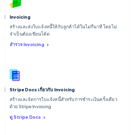
สวิตเซอร์แลนด์
Deutsch
Français
Italiano
English
สวีเดน
Invoicing
Svenska
English
สร้างและส่งใบแจ้งหนี้ให้กับลูกค้าได้ในไม่กี่นาที โดยไม่
สหรัฐอเมริกา
English
Español
简体中文
จำเป็นต้องเขียนโค้ด
สหรัฐอาหรับเอมิเรตส์
สำรวจ Invoicing
English
สหราชอาณาจักร
English
สาธารณรัฐเช็ก
English
สิงคโปร์
English
简体中文
Stripe Docs เกี่ยวกับ Invoicing
ออสเตรเลีย
English
สร้างและจัดการใบแจ้งหนี้สำหรับการชำระเงินครั้งเดียว
ออสเตรีย
ด้วย Stripe Invoicing
Deutsch
English
อิตาลี
ดู Stripe Docs
Italiano
English
อินเดีย
English