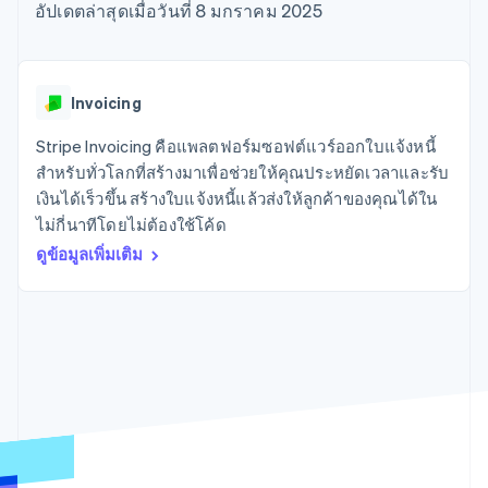
มากกว่า 125
ขายและ VAT
อัปเดตล่าสุดเมื่อวันที่ 8 มกราคม 2025
แพลตฟอร์ม
การใช้งาน
รายการ
Authorization
อัตโนมัติ
Revenue
แผนงานผลิตภัณฑ์
SaaS
ออกบัตรที่มีสเตเบิลคอยน์
Boost
Recognition
การประชุมประจำปีแบบ
รองรับอยู่
ยกระดับการ
เซสชัน
จัดเตรียมและจัดการ
ระบบ
ยอมรับการ
ตำแหน่งงาน
บริการด้วยเอเจนต์
Invoicing
อัตโนมัติ
ชำระเงิน
Link
ห้องข่าว
ตามอุตสาหกรรม
การชำระเงินที่
สำหรับการ
Stripe
Stripe Press
Stripe Invoicing คือแพลตฟอร์มซอฟต์แวร์ออกใบแจ้งหนี้
Sigma
รวดเร็วขึ้น
ทำบัญชี
รายงานที่
บริษัท AI
สำหรับทั่วโลกที่สร้างมาเพื่อช่วยให้คุณประหยัดเวลาและรับ
แหล่งข้อมูล
ออกแบบเอง
แวดวงครีเอเตอร์
เงินได้เร็วขึ้น สร้างใบแจ้งหนี้แล้วส่งให้ลูกค้าของคุณได้ใน
Data
เกม
การติดต่อ
ไม่กี่นาทีโดยไม่ต้องใช้โค้ด
Pipeline
การบริการ การเดินทาง
การเชื่อมต่อการทำงาน
การซิงค์
และสันทนาการ
แอป
ดูข้อมูลเพิ่มเติม
ติดต่อฝ่ายขาย
ข้อมูล
ประกันภัย
ตัวอย่างโค้ด
สมัครเป็นพาร์ทเนอร์
สื่อและความบันเทิง
บล็อกของนักพัฒนา
องค์กรไม่แสวงผลกำไร
สถานะ API
บริการเฉพาะทาง
ภาครัฐ
เพิ่มเติม
ธุรกิจค้าปลีก
Product roadmap
ดูสิ่งที่กำลังจะมาถึง
Radar
ระบบนิเวศ
การป้องกันการฉ้อโกง
Atlas