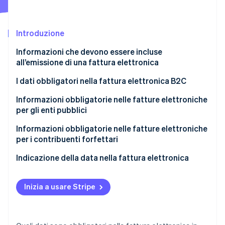
Radar
Prevenzione delle frodi
Ecosistema
Introduzione
Atlas
Costituzione di start-up
Partner
Informazioni che devono essere incluse
Stripe App Marketplace
Climate
all’emissione di una fattura elettronica
Rimozione del carbonio
Informazioni che devono essere incluse nella
I dati obbligatori nella fattura elettronica B2C
Identity
fattura
Verifica online dell'identità
Informazioni obbligatorie nelle fatture elettroniche
Codice del beneficiario per la fatturazione
per gli enti pubblici
elettronica
Pagamento frazionato
Informazioni obbligatorie nelle fatture elettroniche
per i contribuenti forfettari
Stripe Sessions 2026
Indicazione della data nella fattura elettronica
Scopri come Stripe sta costruendo l'infrastruttura economi
Guarda ora
Che data indicare nella fattura elettronica?
Inizia a usare Stripe
La data da indicare nella fattura differita