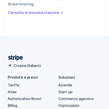
Spagna
Stripe Invoicing.
Español
English
Stati Uniti
Consulta la documentazione
English
Español
简体中文
Svezia
Svenska
English
Svizzera
Deutsch
Français
Italiano
English
Thailandia
ไทย
English
Ungheria
English
Croazia (Italiano)
Prodotti e prezzi
Soluzioni
Tariffe
Aziende
Atlas
Start-up
Authorization Boost
Commercio agentico
Billing
Criptovalute