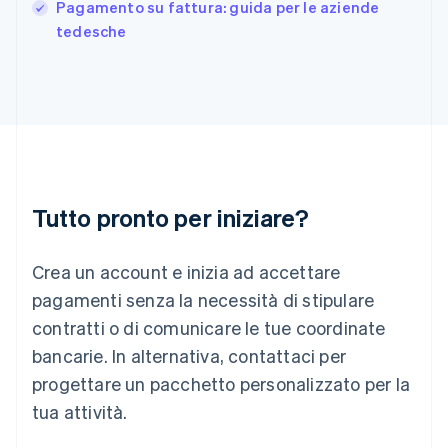
India
Pagamento su fattura: guida per le aziende
English
tedesche
Irlanda
English
Italia
Italiano
English
Lettonia
English
Liechtenstein
Deutsch
English
Lituania
Tutto pronto per iniziare?
English
Lussemburgo
Crea un account e inizia ad accettare
Français
Deutsch
English
Malaysia
pagamenti senza la necessità di stipulare
English
简体中文
contratti o di comunicare le tue coordinate
Malta
English
bancarie. In alternativa, contattaci per
Messico
progettare un pacchetto personalizzato per la
Español
English
Norvegia
tua attività.
English