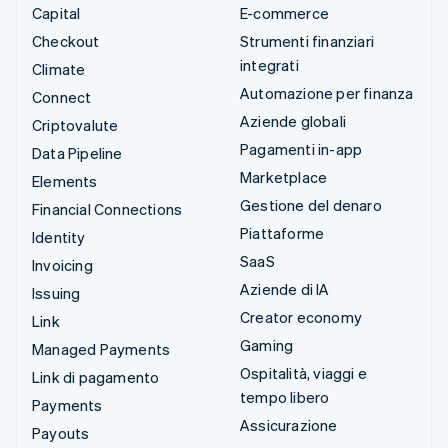
Capital
E-commerce
Checkout
Strumenti finanziari
integrati
Climate
Automazione per finanza
Connect
Aziende globali
Criptovalute
Pagamenti in-app
Data Pipeline
Marketplace
Elements
Gestione del denaro
Financial Connections
Piattaforme
Identity
SaaS
Invoicing
Aziende di IA
Issuing
Creator economy
Link
Gaming
Managed Payments
Ospitalità, viaggi e
Link di pagamento
tempo libero
Payments
Assicurazione
Payouts