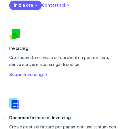
Nuova Zelanda
Inizia ora
Contattaci
English
Paesi Bassi
Nederlands
English
Polonia
English
Portogallo
Português
English
RAS di Hong Kong, Cina
Invoicing
English
简体中文
Crea ricevute e inviale ai tuoi clienti in pochi minuti,
Regno Unito
English
senza scrivere alcuna riga di codice.
Repubblica Ceca
Scopri Invoicing
English
Romania
English
Singapore
English
简体中文
Slovacchia
English
Documentazione di Invoicing
Slovenia
English
Italiano
Crea e gestisci fatture per pagamenti una tantum con