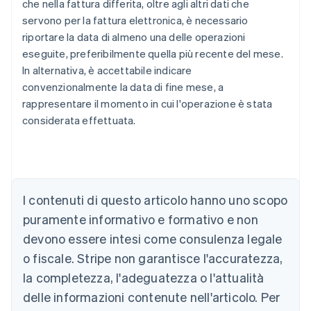
che nella fattura differita, oltre agli altri dati che
servono per la fattura elettronica, è necessario
riportare la data di almeno una delle operazioni
eseguite, preferibilmente quella più recente del mese.
In alternativa, è accettabile indicare
convenzionalmente la data di fine mese, a
rappresentare il momento in cui l'operazione è stata
Australia
considerata effettuata.
English
Austria
Deutsch
English
Belgio
Nederlands
Français
Deutsch
English
I contenuti di questo articolo hanno uno scopo
Brasile
Português
English
puramente informativo e formativo e non
Bulgaria
devono essere intesi come consulenza legale
English
Canada
o fiscale. Stripe non garantisce l'accuratezza,
English
Français
la completezza, l'adeguatezza o l'attualità
Cina continentale
delle informazioni contenute nell'articolo. Per
简体中文
English