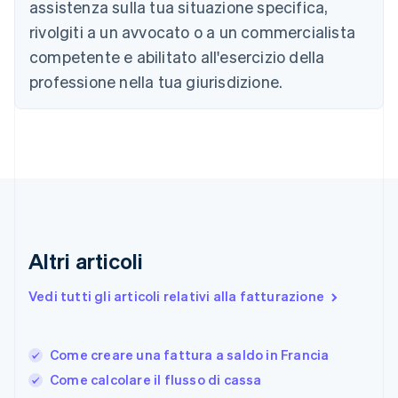
Cipro
assistenza sulla tua situazione specifica,
English
rivolgiti a un avvocato o a un commercialista
Croazia
competente e abilitato all'esercizio della
English
Italiano
Danimarca
professione nella tua giurisdizione.
English
Emirati Arabi Uniti
English
Estonia
English
Finlandia
English
Svenska
Francia
Français
English
Altri articoli
Germania
Deutsch
English
Giappone
Vedi tutti gli articoli relativi alla fatturazione
日本語
English
Gibilterra
English
Come creare una fattura a saldo in Francia
Grecia
Come calcolare il flusso di cassa
English