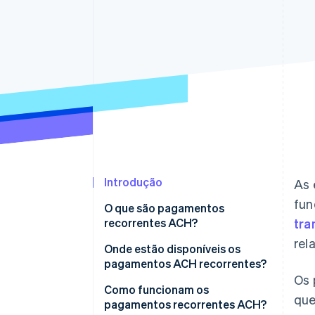
Authorization Boost
Otimizações de aceitação
Link
Checkout acelerado
Financial Connections
Dados de contas vinculadas
Introdução
As 
fun
O que são pagamentos
recorrentes ACH?
tra
rel
Onde estão disponíveis os
pagamentos ACH recorrentes?
Os 
Como funcionam os
que
pagamentos recorrentes ACH?