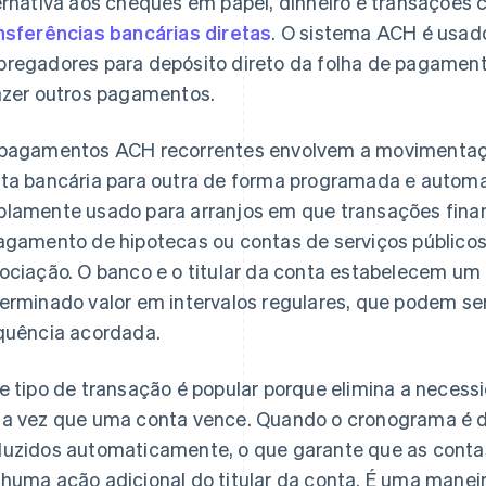
ernativa aos cheques em papel, dinheiro e transações 
nsferências bancárias diretas
. O sistema ACH é usad
regadores para depósito direto da folha de pagamento
azer outros pagamentos.
pagamentos ACH recorrentes envolvem a movimentaçã
ta bancária para outra de forma programada e automa
lamente usado para arranjos em que transações finan
agamento de hipotecas ou contas de serviços público
ociação. O banco e o titular da conta estabelecem um
erminado valor em intervalos regulares, que podem se
quência acordada.
e tipo de transação é popular porque elimina a nece
a vez que uma conta vence. Quando o cronograma é d
uzidos automaticamente, o que garante que as conta
huma ação adicional do titular da conta. É uma mane