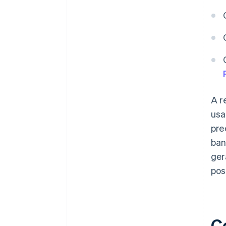
A r
usa
pre
ban
ger
pos
C