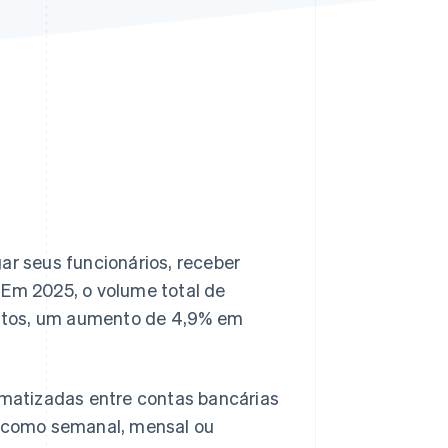
Stripe Sessions 2026
Veja como a Stripe está
construindo a
infraestrutura
econômica da IA.
Assista agora
r seus funcionários, receber
 Em 2025, o volume total de
entos, um aumento de 4,9% em
matizadas entre contas bancárias
 como semanal, mensal ou