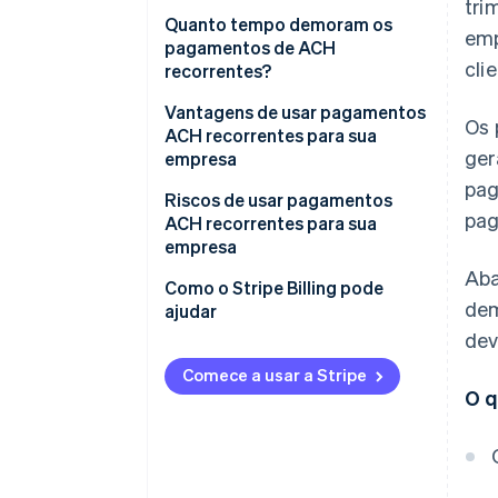
tri
Métodos de implementação de
Quanto tempo demoram os
emp
ACH
pagamentos de ACH
cli
recorrentes?
Vantagens de usar pagamentos
Os 
ACH recorrentes para sua
ger
empresa
pag
Riscos de usar pagamentos
pag
ACH recorrentes para sua
empresa
Aba
Como o Stripe Billing pode
dem
ajudar
dev
Comece a usar a Stripe
O q