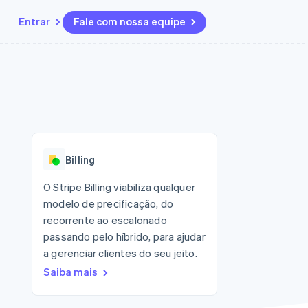
Entrar
Fale com nossa equipe
Recursos
Ecossistema
Contato
 marketplaces
Mais
Integrações de aplicativos
Parceiros
Fale com a equipe de vendas
Product roadmap
sões
Exemplos de códigos
Stripe App Marketplace
Seja um parceiro
Veja o que está chegando
ara plataformas
Blog de desenvolvedores
 platforms
zer
Status da API
Radar
ceiros
Prevenção de fraudes
Billing
Atlas
ativos
 e virtuais
Incorporação de startups
O Stripe Billing viabiliza qualquer
modelo de precificação, do
Climate
Remoção de carbono
recorrente ao escalonado
passando pelo híbrido, para ajudar
Identity
Verificação de identidade
a gerenciar clientes do seu jeito.
Saiba mais