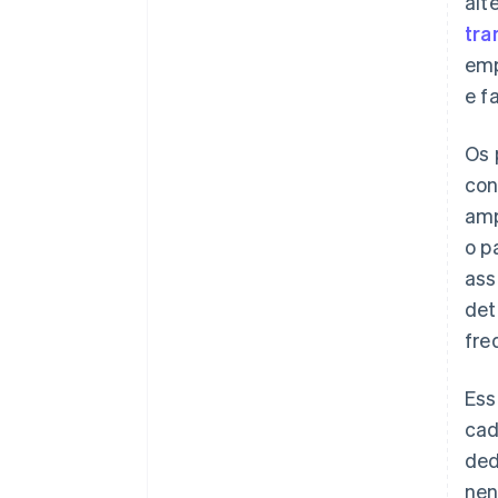
alt
tra
emp
e f
Os 
con
amp
o p
ass
det
fre
Ess
cad
ded
nen