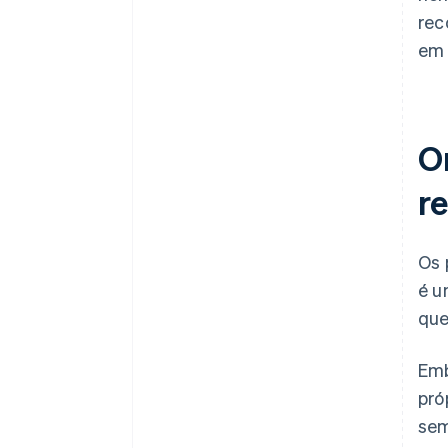
rec
em 
O
r
Os 
é u
que
Emb
pró
sem