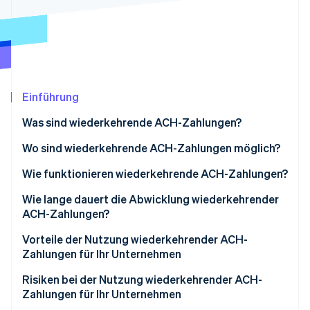
Betrugsprävention
Ecosystem
Atlas
Start-up-Gründung
Partner
Stripe App-Marktplatz
Climate
CO₂-Entnahme
Identity
Einführung
Online-Identitätsprüfung
Was sind wiederkehrende ACH-Zahlungen?
Wo sind wiederkehrende ACH-Zahlungen möglich?
Wie funktionieren wiederkehrende ACH-Zahlungen?
Stripe-Sessions 2026
Methoden der ACH-Implementierung
Wie lange dauert die Abwicklung wiederkehrender
Erfahren Sie, wie Stripe Lösungen für die Wirtschaft
Jetzt ansehen
ACH-Zahlungen?
Vorteile der Nutzung wiederkehrender ACH-
Zahlungen für Ihr Unternehmen
Risiken bei der Nutzung wiederkehrender ACH-
Zahlungen für Ihr Unternehmen