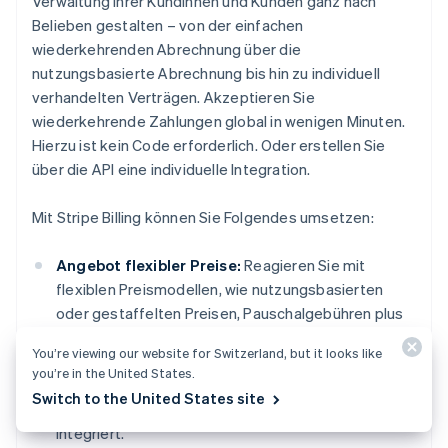
Verwaltung Ihrer Kundinnen und Kunden ganz nach
Belieben gestalten – von der einfachen
wiederkehrenden Abrechnung über die
nutzungsbasierte Abrechnung bis hin zu individuell
verhandelten Verträgen. Akzeptieren Sie
wiederkehrende Zahlungen global in wenigen Minuten.
Hierzu ist kein Code erforderlich. Oder erstellen Sie
über die API eine individuelle Integration.
Mit Stripe Billing können Sie Folgendes umsetzen:
Angebot flexibler Preise:
Reagieren Sie mit
flexiblen Preismodellen, wie nutzungsbasierten
oder gestaffelten Preisen, Pauschalgebühren plus
Mehrverbrauch und weiteren Angeboten schneller
You’re viewing our website for Switzerland, but it looks like
auf die Nutzernachfrage. Die Unterstützung für
you’re in the United States.
Gutscheine, kostenlose Testangebote,
Switch to the United States site
anteilmäßige Verrechnungen und Add-ons ist
integriert.