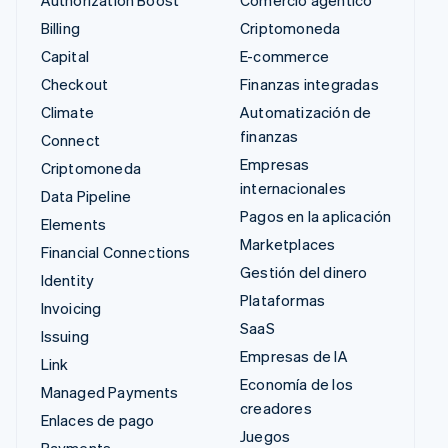
Authorization Boost
Comercio agéntico
Billing
Criptomoneda
Capital
E-commerce
Checkout
Finanzas integradas
Climate
Automatización de
finanzas
Connect
Empresas
Criptomoneda
internacionales
Data Pipeline
Pagos en la aplicación
Elements
Marketplaces
Financial Connections
Gestión del dinero
Identity
Plataformas
Invoicing
SaaS
Issuing
Empresas de IA
Link
Economía de los
Managed Payments
creadores
Enlaces de pago
Juegos