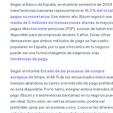
Según el Banco de España, en el primer semestre de 2024 
¿Qué método es más caro, Bizum o las transferencias
transferencias bancarias representaron el
16.3 % del tota
bancarias?
pagos no monetarios
. Ese mismo año, Bizum registró una
media de 3 millones de transacciones diarias
, la mayorí
pagos directos entre personas (P2P), a pesar de haber es
disponible para las empresas durante 5 años. Estas cifras
demuestran que ambos métodos de pago se han vuelto
populares en España, por lo que ofrecerlos en tu negocio
puede ser una forma inteligente de adaptarse a las
tendencias de pago
.
Según el informe
Estado de los procesos de compra
europeos
de Stripe, el 86 % de los encuestados indicó que
menudo abandona su carrito si el método de pago preferi
no está disponible. Por lo tanto, integrar ambos métodos 
pago (Bizum y transferencias bancarias) en tu negocio pu
ser ideal. Dicho esto, en ciertas situaciones, podría ser
preferible optar por un sistema u otro. Conocer las diferen