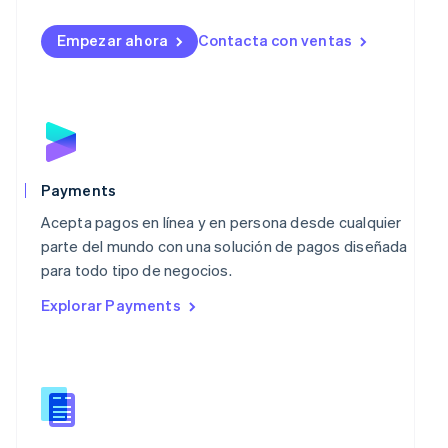
Lituania
English
Empezar ahora
Contacta con ventas
Luxemburgo
Français
Deutsch
English
Malasia
English
简体中文
Malta
English
México
Español
English
Payments
Noruega
Acepta pagos en línea y en persona desde cualquier
English
Nueva Zelandia
parte del mundo con una solución de pagos diseñada
English
para todo tipo de negocios.
Países Bajos
Explorar Payments
Nederlands
English
Polonia
English
Portugal
Português
English
RAE de Hong Kong, China
English
简体中文