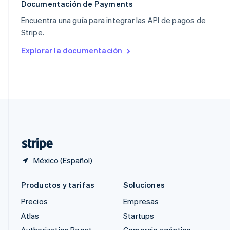
Reino Unido
Documentación de Payments
English
Encuentra una guía para integrar las API de pagos de
República Checa
Stripe.
English
Rumania
Explorar la documentación
English
Singapur
English
简体中文
Suecia
Svenska
English
Suiza
Deutsch
Français
Italiano
English
Tailandia
ไทย
English
México (Español)
Productos y tarifas
Soluciones
Precios
Empresas
Atlas
Startups