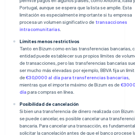
permite pagos en algunos países, como Andorra, Italia 
Portugal, aunque se espera que la lista se amplíe. Esta
limitación es especialmente importante si tu empresa
procesa un volumen significativo de
transacciones
intracomunitarias
.
Límites menos restrictivos
Tanto en Bizum como en las transferencias bancarias, 
entidad puede establecer sus propios límites de volu
de transacciones, pero las transferencias bancarias su
ser mucho más elevadas: por ejemplo, BBVA fija un lími
de
€30,0000 al día para transferencias bancarias
,
mientras que el importe máximo de Bizum es de
€3000
día
para compras en línea.
Posibilidad de cancelación
Si bien una transferencia de dinero realizada con Bizum
se puede cancelar, es posible cancelar una transferenc
bancaria. Para cancelar una transacción, es fundamenta
solicitar la cancelación antes de que el banco procese l