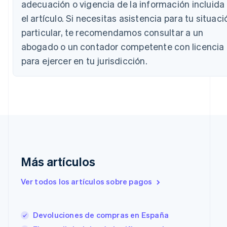
Canadá
adecuación o vigencia de la información incluida
English
Français
el artículo. Si necesitas asistencia para tu situaci
China continental
particular, te recomendamos consultar a un
简体中文
English
Chipre
abogado o un contador competente con licencia
English
para ejercer en tu jurisdicción.
Croacia
English
Italiano
Dinamarca
English
Emiratos Árabes Unidos
English
Eslovaquia
English
Eslovenia
Más artículos
English
Italiano
España
Español
English
Ver todos los artículos sobre pagos
Estados Unidos
English
Español
简体中文
Estonia
Devoluciones de compras en España
English