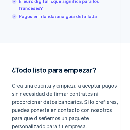
El euro digital: ¿qué significa para los
Finlandia
English
Svenska
franceses?
Francia
Pagos en Irlanda: una guía detallada
Français
English
Gibraltar
English
Grecia
English
Hungría
English
India
English
¿Todo listo para empezar?
Irlanda
English
Italia
Crea una cuenta y empieza a aceptar pagos
Italiano
English
sin necesidad de firmar contratos ni
Japón
proporcionar datos bancarios. Si lo prefieres,
日本語
English
Letonia
puedes ponerte en contacto con nosotros
English
para que diseñemos un paquete
Liechtenstein
personalizado para tu empresa.
Deutsch
English