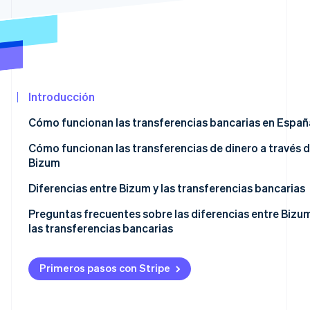
Minorista
Ecosistema
Sesiones de Stripe 2026
Descubre cómo Stripe construye la infraestructura económ
Socios
Mirar ahora
Introducción
Stripe App
Marketplace
Cómo funcionan las transferencias bancarias en Españ
Cómo funcionan las transferencias de dinero a través 
Bizum
Diferencias entre Bizum y las transferencias bancarias
Ventajas de Bizum sobre las transferencias bancarias
Preguntas frecuentes sobre las diferencias entre Bizum
las transferencias bancarias
Ventajas de las transferencias bancarias sobre Bizum
¿Qué opción de pago es más segura, Bizum o las
transferencias bancarias?
Primeros pasos con Stripe
Bizum o transferencias bancarias: ¿qué opción es mejo
para los trabajadores autónomos?