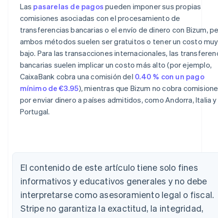
Las
pasarelas de pagos
pueden imponer sus propias
comisiones asociadas con el procesamiento de
transferencias bancarias o el envío de dinero con Bizum, p
ambos métodos suelen ser gratuitos o tener un costo mu
bajo. Para las transacciones internacionales, las transferen
bancarias suelen implicar un costo más alto (por ejemplo,
CaixaBank cobra una comisión del
0.40 % con un pago
mínimo de €3.95
), mientras que Bizum no cobra comision
por enviar dinero a países admitidos, como Andorra, Italia y
Alemania
Portugal.
Deutsch
English
Australia
English
Austria
Deutsch
English
Bélgica
El contenido de este artículo tiene solo fines
Nederlands
Français
Deutsch
English
informativos y educativos generales y no debe
Brasil
Português
English
interpretarse como asesoramiento legal o fiscal.
Bulgaria
Stripe no garantiza la exactitud, la integridad,
English