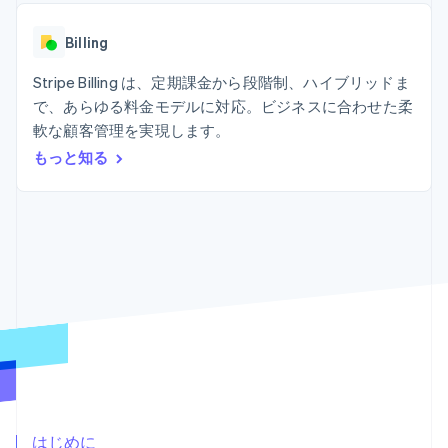
Recognition
ポーネント
SaaS
従量課金請求を提供
決済手段
製品ロードマップ
ステーブルコイン担保型
会計管理の
125 以上の決
Billing
Sessions 年次カンファ
のカードを発行
自動化
済手段を利用
レンス
エージェントによるサー
Stripe
可能
Terminal
Stripe Billing は、定期課金から段階制、ハイブリッドま
採用情報
ビスのプロビジョニング
Sigma
業種別
対面支払い
ニュースルーム
と管理
で、あらゆる料金モデルに対応。ビジネスに合わせた柔
カスタムレ
Authorization
Stripe Press
軟な顧客管理を実現します。
ポート
Boost
AI 企業
Data
決済成功率の
クリエイターエコノミ―
もっと知る
Pipeline
最適化
ゲーム
リソース
データの同
Link
ホスピタリティ、旅行、
お問い合わせ
期
スピーディー
レジャー
な決済
保険
アプリへの導入
営業にお問い合わせ
メディアおよびエンター
コードサンプル
パートナーになる
テインメント
開発者のブログ
非営利団体
API ステータス
プロフェッショナルサー
その他
ビス
Product roadmap
パブリックセクター
今後の予定を確認
小売業
Radar
不正防止
エコシステム
Atlas
はじめに
スタートアップの企業設立