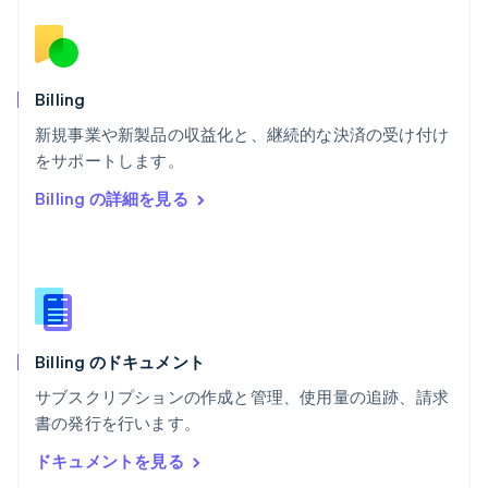
ブルガリア
English
ベルギー
Nederlands
Français
Deutsch
English
ポーランド
Billing
English
新規事業や新製品の収益化と、継続的な決済の受け付け
ポルトガル
Português
English
をサポートします。
マルタ
Billing の詳細を見る
English
マレーシア
English
简体中文
メキシコ
Español
English
ラトビア
English
Billing のドキュメント
リトアニア
English
サブスクリプションの作成と管理、使用量の追跡、請求
リヒテンシュタイン
書の発行を行います。
Deutsch
English
ルーマニア
ドキュメントを見る
English