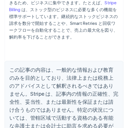
きるため、ビジネスに集中できます。たとえば、
Stripe
Billing
は、ストック型のビジネスに必要な多くの機能を
標準サポートしています。継続的なストックビジネスの
請求を数分で開始することや、Smart Retries と回収ワ
アイルランド
ークフローを自動化することで、売上の最大化を図り、
English
解約率を下げることができます。
アメリカ
English
Español
简体中文
アラブ首長国連邦
English
イギリス
English
この記事の内容は、一般的な情報および教育
イタリア
のみを目的としており、法律上または税務上
Italiano
English
インド
のアドバイスとして解釈されるべきではあり
English
ません。Stripe は、記事内の情報の正確性、完
エストニア
全性、妥当性、または最新性を保証または請
English
オーストラリア
け合うものではありません。特定の状況につ
English
いては、管轄区域で活動する資格のある有能
オーストリア
Deutsch
English
な弁護士または会計士に助言を求める必要が