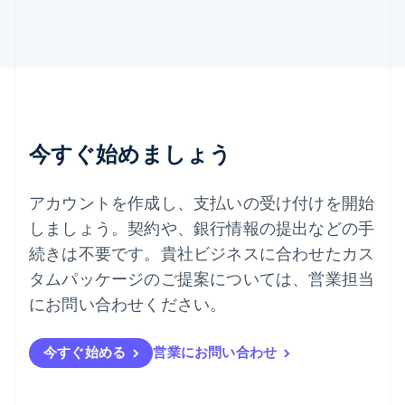
スロベニア
English
Italiano
タイ
ไทย
English
チェコ共和国
English
デンマーク
English
今すぐ始めましょう
ドイツ
Deutsch
English
ニュージーランド
アカウントを作成し、支払いの受け付けを開始
English
しましょう。契約や、銀行情報の提出などの手
ノルウェー
English
続きは不要です。貴社ビジネスに合わせたカス
ハンガリー
タムパッケージのご提案については、営業担当
English
フィンランド
にお問い合わせください。
English
Svenska
ブラジル
今すぐ始める
営業にお問い合わせ
Português
English
フランス
Français
English