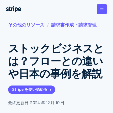
その他のリソース
請求書作成・請求管理
企業規模別
ドキュメント
学ぶ
支払い
収益
資金管
プラッ
理
フォー
大企業向け
Stripe のドキュメント
ブログ
とマー
Payments
Billing
スタートアップ向け
API リファレンス
導入事例
ストックビジネスと
オンライン決
経常収益
ットプ
Global
ライブラリと SDK
ガイド
済
Metronome
Payouts
イス
Stripe Apps
Managed
は？フローとの違い
従量課金
Payments
第三者
Connec
ユースケース別
マーチャント
サブスクリ
への入
サポート
プション
オブレコード
金
や日本の事例を解説
プラッ
ガイド
エージェンティックコマ
サブスクリ
ソリューショ
Payment links
フォー
ース
サポートに問い合わせる
プションの
ン
決済の
E コマース / ECサイト
オンライン決済を受け付
管理サポートプラン
コーディング
管理
Invoicing
築
埋込型金融
け
プロフェッショナルサー
1 回限りまた
不要の決済ペ
Stripe を使い始める
請求・財務関連
構築済みの決済を実装
ビス
は継続
ージ
Checkout
グローバルビジネス
プラットフォームまたは
構築済み決済
Tax
アプリ内決済
マーケットプレイスを構
消費税と
UI
最終更新日: 2024 年 12 月 10 日
マーケットプレイス
築する
VAT の自動
Elements
資金管理
サブスクリプションを管
柔軟な UI コン
計算
Revenue
会社
プラットフォーム
理