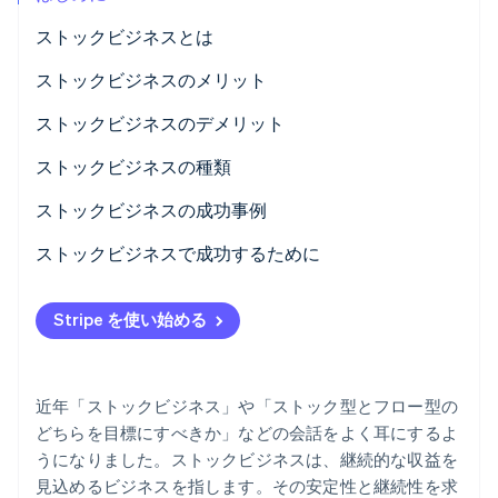
パートナー
Climate
ストックビジネスとは
Stripe App Marketplace
カーボンリムーバル
フロービジネスとの違い
ストックビジネスのメリット
Identity
オンライン本人確認
サブスクリプションとの違い
1. 収益性が安定する
ストックビジネスのデメリット
リカーリングビジネスとの違い
2. 継続性がある
1. 初期費用がかかる
ストックビジネスの種類
3. 管理しやすい
2. 利益が出るまで時間がかかる
定期購入型
ストックビジネスの成功事例
Stripe Sessions 2026
3. 解約されない努力が必要
賃貸型
KUMON
ストックビジネスで成功するために
Stripe が AI の経済インフラをどのように構築しているかを
ご覧ください。
コストコ
配信型
こちらをご覧ください
Stripe を使い始める
Xbox
消費型
学習型
近年「ストックビジネス」や「ストック型とフロー型の
権利使用型
どちらを目標にすべきか」などの会話をよく耳にするよ
うになりました。ストックビジネスは、継続的な収益を
保険型
見込めるビジネスを指します。その安定性と継続性を求