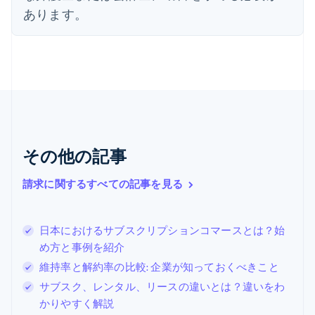
オランダ
あります。
Nederlands
English
カナダ
English
Français
キプロス
English
ギリシア
English
クロアチア
English
Italiano
ジブラルタル
その他の記事
English
シンガポール
請求に関するすべての記事を見る
English
简体中文
スイス
Deutsch
Français
Italiano
English
日本におけるサブスクリプションコマースとは？始
スウェーデン
め方と事例を紹介
Svenska
English
スペイン
維持率と解約率の比較: 企業が知っておくべきこと
Español
English
サブスク、レンタル、リースの違いとは？違いをわ
スロバキア
かりやすく解説
English