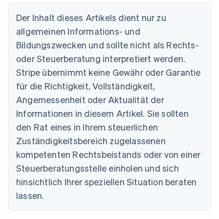
Der Inhalt dieses Artikels dient nur zu
Australien
allgemeinen Informations- und
English
Belgien
Bildungszwecken und sollte nicht als Rechts-
Nederlands
Français
Deutsch
English
oder Steuerberatung interpretiert werden.
Brasilien
Stripe übernimmt keine Gewähr oder Garantie
Português
English
Bulgarien
für die Richtigkeit, Vollständigkeit,
English
Angemessenheit oder Aktualität der
Dänemark
Informationen in diesem Artikel. Sie sollten
English
Deutschland
den Rat eines in Ihrem steuerlichen
Deutsch
English
Zuständigkeitsbereich zugelassenen
Estland
English
kompetenten Rechtsbeistands oder von einer
Festlandchina
Steuerberatungsstelle einholen und sich
简体中文
English
Finnland
hinsichtlich Ihrer speziellen Situation beraten
English
Svenska
lassen.
Frankreich
Français
English