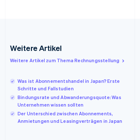
Gibraltar
English
Griechenland
English
Indien
English
Irland
Weitere Artikel
English
Italien
Italiano
English
Weitere Artikel zum Thema Rechnungsstellung
Japan
日本語
English
Kanada
Was ist Abonnementshandel in Japan? Erste
English
Français
Schritte und Fallstudien
Kroatien
English
Italiano
Bindungsrate und Abwanderungsquote: Was
Lettland
Unternehmen wissen sollten
English
Der Unterschied zwischen Abonnements,
Liechtenstein
Anmietungen und Leasingverträgen in Japan
Deutsch
English
Litauen
English