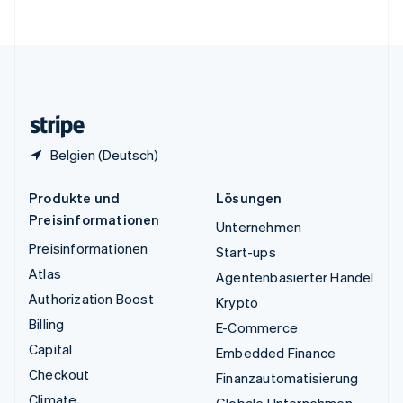
English
Vereinigte Staaten
English
Español
简体中文
Vereinigtes Königreich
English
Zypern
English
Belgien (Deutsch)
Produkte und
Lösungen
Preisinformationen
Unternehmen
Preisinformationen
Start-ups
Atlas
Agentenbasierter Handel
Authorization Boost
Krypto
Billing
E-Commerce
Capital
Embedded Finance
Checkout
Finanzautomatisierung
Climate