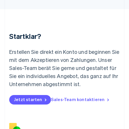
Luxemburg
Français
Deutsch
English
Malaysia
English
简体中文
Malta
English
Startklar?
Mexiko
Español
English
Neuseeland
Erstellen Sie direkt ein Konto und beginnen Sie
English
mit dem Akzeptieren von Zahlungen. Unser
Niederlande
Nederlands
English
Sales-Team berät Sie gerne und gestaltet für
Norwegen
Sie ein individuelles Angebot, das ganz auf Ihr
English
Österreich
Unternehmen abgestimmt ist.
Deutsch
English
Polen
Jetzt starten
Sales-Team kontaktieren
English
Portugal
Português
English
Rumänien
English