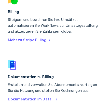
Schweden
Svenska
English
Schweiz
Billing
Deutsch
Français
Italiano
English
Steigern und bewahren Sie Ihre Umsätze,
Singapur
English
简体中文
automatisieren Sie Workflows zur Umsatzgestaltung
Slowakei
und akzeptieren Sie Zahlungen global.
English
Mehr zu Stripe Billing
Slowenien
English
Italiano
Sonderverwaltungsregion Hongkong,
China
English
简体中文
Spanien
Español
English
Dokumentation zu Billing
Thailand
ไทย
English
Erstellen und verwalten Sie Abonnements, verfolgen
Tschechische Republik
Sie die Nutzung und stellen Sie Rechnungen aus.
English
Ungarn
Dokumentation im Detail
English
Vereinigte Arabische Emirate