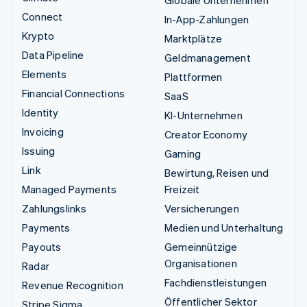
Globale Unternehmen
Connect
In-App-Zahlungen
Krypto
Marktplätze
Data Pipeline
Geldmanagement
Elements
Plattformen
Financial Connections
SaaS
Identity
KI-Unternehmen
Invoicing
Creator Economy
Issuing
Gaming
Link
Bewirtung, Reisen und
Managed Payments
Freizeit
Zahlungslinks
Versicherungen
Payments
Medien und Unterhaltung
Payouts
Gemeinnützige
Organisationen
Radar
Fachdienstleistungen
Revenue Recognition
Öffentlicher Sektor
Stripe Sigma